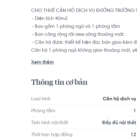
CHO THUÊ CĂN HỘ DỊCH VỤ ĐƯỜNG TRƯỜNG SA
- Diện tích 40m2

- Bao gồm 1 phòng ngủ và 1 phòng tắm

- Ban công rộng rãi view sông thoáng mát.

- Căn hộ được thiết kế hiện đại, bàn giao kèm đầ
Căn hộ 1 phòng ngủ không gian thoáng mát, yên 
gia chủ có thể thoải mái thư giãn sau 1 ngày là
Xem thêm
hoàn hảo dành cho các bạn trẻ độc thân, gia đ
Thông tin cơ bản
Vị trí căn hộ tại Quận 3, gần Cầu Lê Văn Sỹ. Tạ
nập. Xung quanh tập trung nhiều hàng quán lớn
bệnh viện, chùa chiền, chợ Nguyễn Văn Trỗi,...
Loại hình
Căn hộ dịch vụ
Phòng tắm
1
Tình hình nội thất
Đầy đủ nội thất
Thời hạn hợp đồng
12