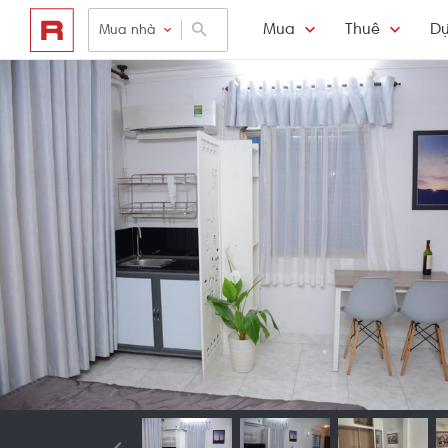
Mua
Thuê
Dự
Mua nhà