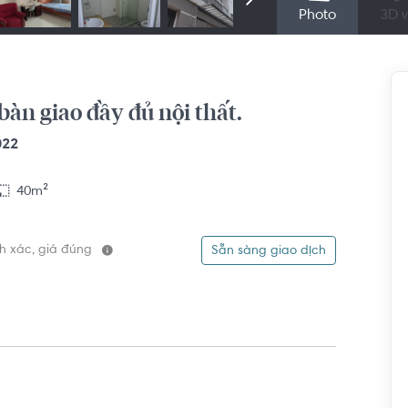
Photo
3D v
bàn giao đầy đủ nội thất.
022
40m²
ính xác, giá đúng
Sẵn sàng giao dịch