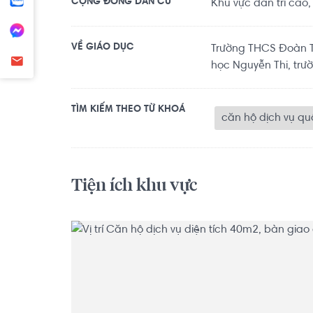
CỘNG ĐỒNG DÂN CƯ
Khu vực dân trí cao,
VỀ GIÁO DỤC
Trường THCS Đoàn Th
học Nguyễn Thi, trườ
TÌM KIẾM THEO TỪ KHOÁ
căn hộ dịch vụ qu
Tiện ích khu vực