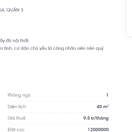
, QUẬN 3

y đủ nội thất.

tĩnh, cư dân chủ yếu là công nhân viên nên quý 
m việc căng thẳng. Đây là 1 sự lựa chọn vô cùng 
ình nhỏ hoặc mở văn phòng công ty. 

i đây hiện hữu khu dân cư sầm uất, buôn bán tấp 
 nhỏ, Co.opmart Nhiêu Lộc, trường học các cấp, 
Phòng ngủ
1
Diện tích
40 m²
Giá thuê
9.5 tr/tháng
Đặt cọc
12000000