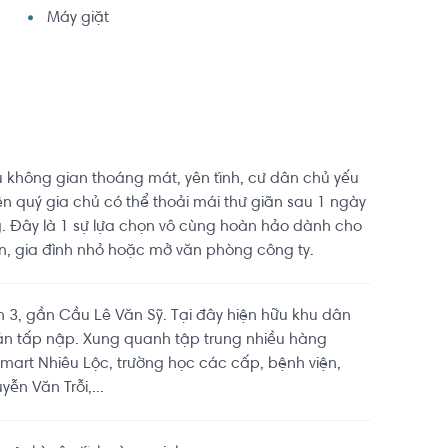
Máy giặt
không gian thoáng mát, yên tĩnh, cư dân chủ yếu
ên quý gia chủ có thể thoải mái thư giãn sau 1 ngày
. Đây là 1 sự lựa chọn vô cùng hoàn hảo dành cho
n, gia đình nhỏ hoặc mở văn phòng công ty.
ận 3, gần Cầu Lê Văn Sỹ. Tại đây hiện hữu khu dân
án tấp nập. Xung quanh tập trung nhiều hàng
mart Nhiêu Lộc, trường học các cấp, bệnh viện,
ễn Văn Trỗi,...