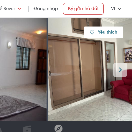
ề Rever
Đăng nhập
Ký gửi nhà đất
VI
Yêu thích