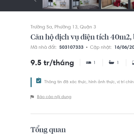
Trường Sa
Phường 13
Quận 3
Căn hộ dịch vụ diện tích 40m2, 
Mã nhà đất:
S03107333
Cập nhật:
16/06/2
9.5 tr/tháng
1
1
Thông tin đã xác thực, hình ảnh thực, vị trí ch
Báo cáo nội dung
Tổng quan