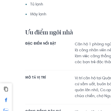
Tủ lạnh
Máy lạnh
Ưu điểm ngôi nhà
ĐẶC ĐIỂM NỔI BẬT
Căn hộ 1 phòng ngủ 
là công nhân viên n
làm việc căng thẳng
các bạn trẻ độc thâ
MÔ TẢ VỊ TRÍ
Vị trí căn hộ tại Qu
cư sầm uất, buôn b
quán lớn nhỏ, Co.op
chùa chiền, chợ Nguy