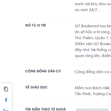
xanh nội khu, khu v
an ninh 24/7,...
MÔ TẢ VỊ TRÍ
Q7 Boulevard tọa lạ
án sở hữu vị trí vàn
Thủ Thiêm, Quận 7, 
200m nên Q7 Bouleva
đây như: hệ thống c
quan rộng lớn, đườ
CỘNG ĐỒNG DÂN CƯ
Cộng đồng dân cư văn
VỀ GIÁO DỤC
Mầm non Bách Việt,
Tấn Phát, Trường Ca
TÌM KIẾM THEO TỪ KHOÁ