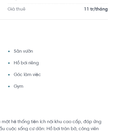
Giá thuê
11 tr/tháng
Sân vườn
Hồ bơi riêng
Góc làm việc
Gym
 một hệ thống tiện ích nội khu cao cấp, đáp ứng
u cuộc sống cư dân: Hồ bơi tràn bờ, công viên