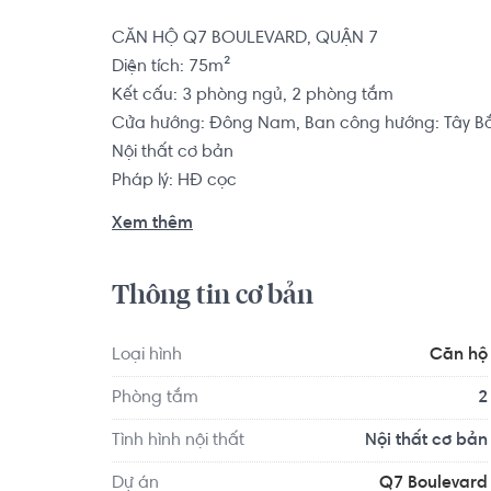
CĂN HỘ Q7 BOULEVARD, QUẬN 7

Diện tích: 75m²

Kết cấu: 3 phòng ngủ, 2 phòng tắm

Cửa hướng: Đông Nam, Ban công hướng: Tây Bắ
Nội thất cơ bản

Pháp lý: HĐ cọc

Xem thêm
Căn hộ có vị trí cách Trường Mầm non Thế Giới 
Nhóc Trùm 0.9 km... Tọa lạc tại vị trí thuận tiện d
Thông tin cơ bản
giải trí xung quanh như: Nha Khoa Nam Sài Gòn
Loại hình
Căn hộ
Phòng tắm
2
Tình hình nội thất
Nội thất cơ bản
Dự án
Q7 Boulevard