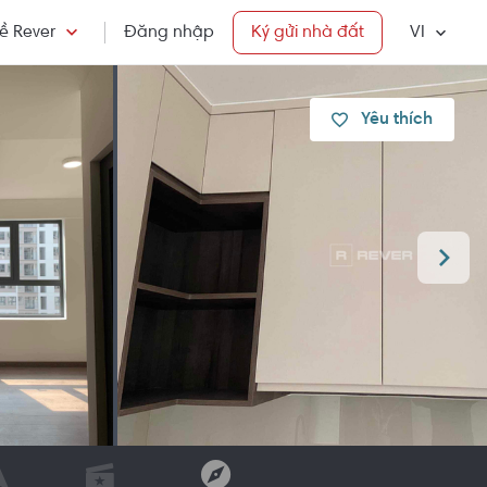
ề Rever
Đăng nhập
Ký gửi nhà đất
VI
Yêu thích