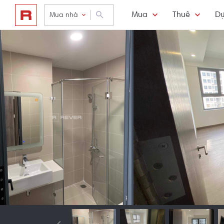
Mua
Thuê
Dự
Mua nhà