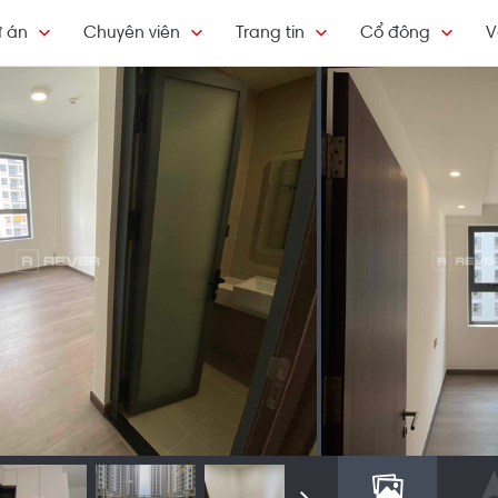
 án
Chuyên viên
Trang tin
Cổ đông
V