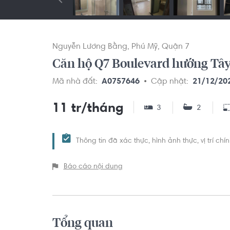
Nguyễn Lương Bằng
Phú Mỹ
Quận 7
Căn hộ Q7 Boulevard hướng Tây 
Mã nhà đất:
A0757646
Cập nhật:
21/12/20
11 tr/tháng
3
2
Thông tin đã xác thực, hình ảnh thực, vị trí ch
Báo cáo nội dung
Tổng quan