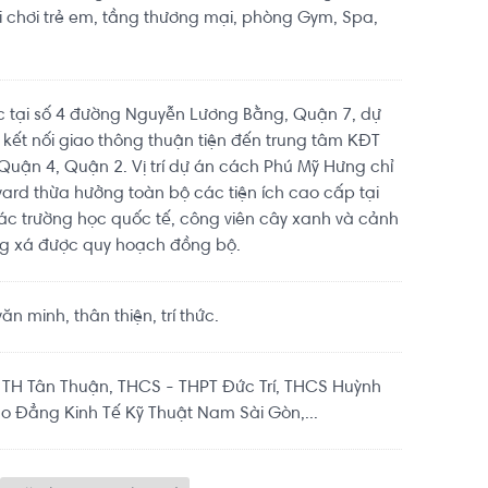
ui chơi trẻ em, tầng thương mại, phòng Gym, Spa,
c tại số 4 đường Nguyễn Lương Bằng, Quận 7, dự
g, kết nối giao thông thuận tiện đến trung tâm KĐT
Quận 4, Quận 2. Vị trí dự án cách Phú Mỹ Hưng chỉ
rd thừa hưởng toàn bộ các tiện ích cao cấp tại
ác trường học quốc tế, công viên cây xanh và cảnh
ng xá được quy hoạch đồng bộ.
 minh, thân thiện, trí thức.
 TH Tân Thuận, THCS - THPT Đức Trí, THCS Huỳnh
o Đẳng Kinh Tế Kỹ Thuật Nam Sài Gòn,...