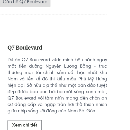
Căn hộ Q7 Boulevard
Q7 Boulevard
Dự án Q7 Boulevard vươn mình kiêu hãnh ngay 
mặt tiền đường Nguyễn Lương Bằng - trục 
thương mại, tài chính sầm uất bậc nhất khu 
Nam và liền kề đô thị kiểu mẫu Phú Mỹ Hưng 
hiện đại. Sở hữu địa thế như một bán đảo tuyệt 
đẹp được bao bọc bởi ba mặt sông xanh mát, 
Q7 Boulevard với tầm nhìn mang đến chốn an 
cư đẳng cấp và ngập tràn hơi thở thiên nhiên 
giữa nhịp sống sôi động của Nam Sài Gòn.
Xem chi tiết