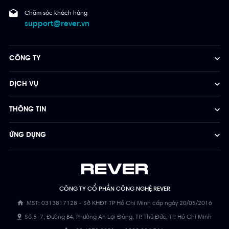
Chăm sóc khách hàng
support@rever.vn
CÔNG TY
DỊCH VỤ
THÔNG TIN
ỨNG DỤNG
CÔNG TY CỔ PHẦN CÔNG NGHỆ REVER
MST: 0313817128 - Sở KHĐT TP Hồ Chí Minh cấp ngày 20/05/2016
Số 5-7, Đường B4, Phường An Lợi Đông, TP. Thủ Đức, TP. Hồ Chí Minh