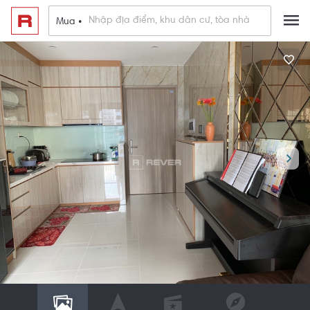
Mua •