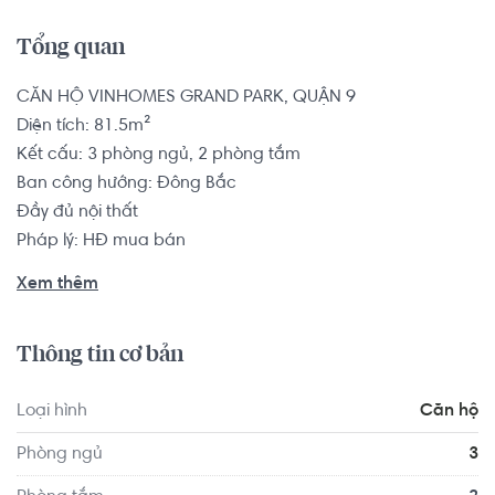
Tổng quan
CĂN HỘ VINHOMES GRAND PARK, QUẬN 9

Diện tích: 81.5m²

Kết cấu: 3 phòng ngủ, 2 phòng tắm

Ban công hướng: Đông Bắc

Đầy đủ nội thất

Pháp lý: HĐ mua bán

Xem thêm
Căn hộ có vị trí cách Trường THPT Nguyễn Văn Tăng 1.9 
km, cách Anh Văn Hội Việt Mỹ VUS - Nguyễn Văn Tăng 2.0 
Thông tin cơ bản
km... Tọa lạc tại vị trí thuận tiện di chuyển với đầy đủ các 
tiện ích về y tế, giáo dục và giải trí xung quanh như: Trạm y 
Loại hình
Căn hộ
tế Phường Long Thạnh Mỹ, Cửa Hàng Thực Phẩm Satra 
Foods Lò Lu...
Phòng ngủ
3