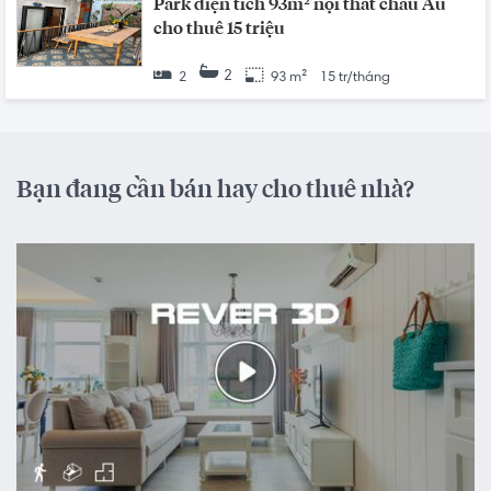
Park diện tích 93m² nội thất châu Âu
cho thuê 15 triệu
2
2
93 m²
15 tr/tháng
Bạn đang cần bán hay cho thuê nhà?