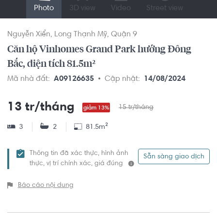
Photo
3D view
Video
Street view
Nguyễn Xiển
Long Thạnh Mỹ
Quận 9
Căn hộ Vinhomes Grand Park hướng Đông
Bắc, diện tích 81.5m²
Mã nhà đất:
A09126635
Cập nhật:
14/08/2024
13 tr/tháng
15 tr/tháng
giảm 13%
3
2
81.5m²
Thông tin đã xác thực, hình ảnh
Sẵn sàng giao dịch
thực, vị trí chính xác, giá đúng
Báo cáo nội dung