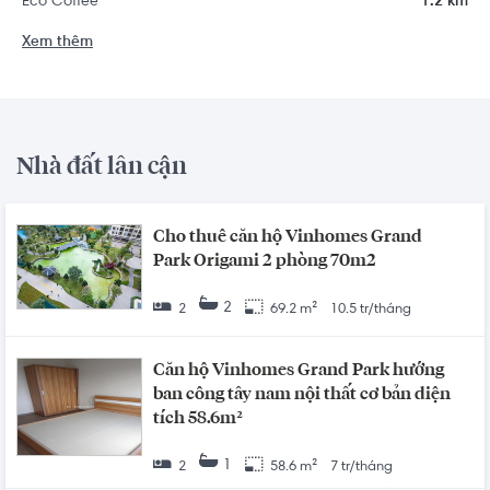
Eco Coffee
1.2 km
Xem thêm
Nhà đất lân cận
Cho thuê căn hộ Vinhomes Grand
Park Origami 2 phòng 70m2
2
2
69.2 m²
10.5 tr/tháng
Căn hộ Vinhomes Grand Park hướng
ban công tây nam nội thất cơ bản diện
tích 58.6m²
1
2
58.6 m²
7 tr/tháng