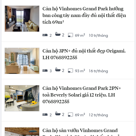
Căn hộ Vinhomes Grand Park hướng
ban công tây nam đầy đủ nội thất diện
tích 69m²
2
2
69 m²
10 tr/tháng
Căn hộ 3PN+ đủ nội thất đẹp Origami.
LH 0768892255
2
3
93 m²
16 tr/tháng
Căn hộ Vinhomes Grand Park 2PN+
toà Beverly Solari giá 12 triệu. LH
0768892255
2
2
69 m²
12 tr/tháng
Căn hộ sân vườn Vinhomes Grand