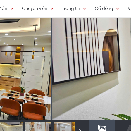
 án
Chuyên viên
Trang tin
Cổ đông
V