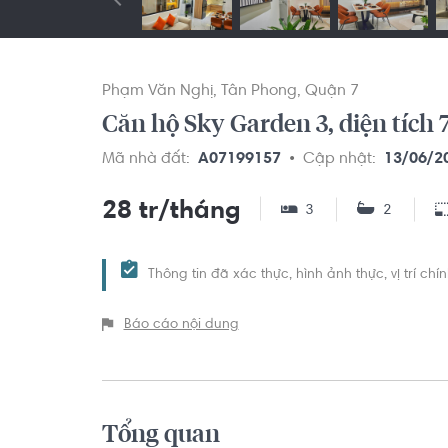
Phạm Văn Nghị
Tân Phong
Quận 7
Căn hộ Sky Garden 3, diện tích 
Mã nhà đất:
A07199157
Cập nhật:
13/06/2
28 tr/tháng
3
2
Thông tin đã xác thực, hình ảnh thực, vị trí ch
Báo cáo nội dung
Tổng quan