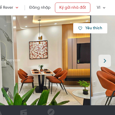
ề Rever
Đăng nhập
Ký gửi nhà đất
VI
Yêu thích