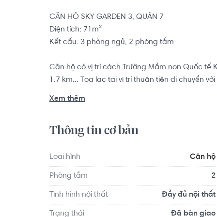
CĂN HỘ SKY GARDEN 3, QUẬN 7

Diện tích: 71m²

Kết cấu: 3 phòng ngủ, 2 phòng tắm

Căn hộ có vị trí cách Trường Mầm non Quốc tế K
1.7 km... Tọa lạc tại vị trí thuận tiện di chuyển vớ
quanh như: Nha Khoa Kim - Nguyễn Thị Thập, Bệ
Xem thêm
Thông tin cơ bản
Loại hình
Căn hộ
Phòng tắm
2
Tình hình nội thất
Đầy đủ nội thất
Trạng thái
Đã bàn giao