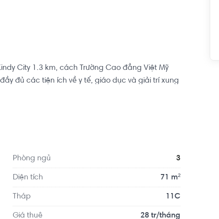
indy City 1.3 km, cách Trường Cao đẳng Việt Mỹ 
i đầy đủ các tiện ích về y tế, giáo dục và giải trí xung 
nh viện Thú Y Nhật Bản...
Phòng ngủ
3
Diện tích
71 m²
Tháp
11C
Giá thuê
28 tr/tháng