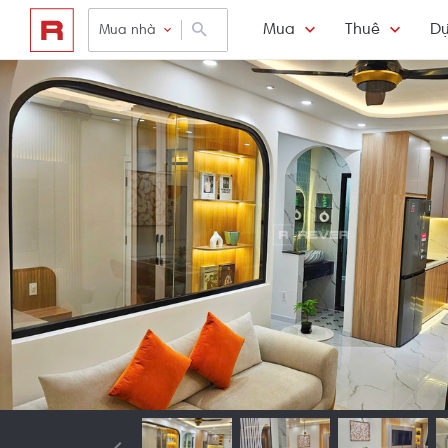
Mua
Thuê
Dự
Mua nhà