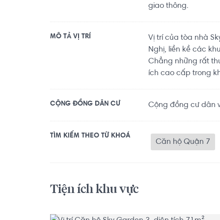
giao thông.
MÔ TẢ VỊ TRÍ
Vị trí của tòa nhà 
Nghị, liền kề các k
Chẳng những rất thuậ
ích cao cấp trong k
CỘNG ĐỒNG DÂN CƯ
Cộng đồng cư dân v
TÌM KIẾM THEO TỪ KHOÁ
Căn hộ Quận 7
Tiện ích khu vực