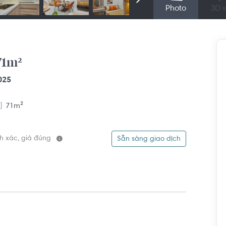
Photo
3D v
71m²
025
71m²
ính xác, giá đúng
Sẵn sàng giao dịch