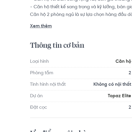
- Căn hộ thiết kế sang trọng và kỹ lưỡng, bàn gi
Căn hộ 2 phòng ngủ là sự lựa chọn hàng đầu dàn
thành viên muốn tìm kiếm một chốn an cư để yê
Xem thêm
Chung cư Topaz Elite là tên gọi chính thức của d
Thông tin cơ bản
Thái làm chủ đầu tư. Căn hộ thuộc khu công vi
đời mang sứ mệnh đem tới sự trải nghiệm cuộc 
Loại hình
Căn hộ
Phòng tắm
2
Tình hình nội thất
Không có nội thất
Dự án
Topaz Elite
Đặt cọc
2