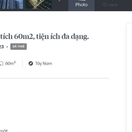
Photo
3D view
tích 60m2, tiện ích đa dạng.
23
ĐÃ THUÊ
60m²
Tây Nam
mát.
