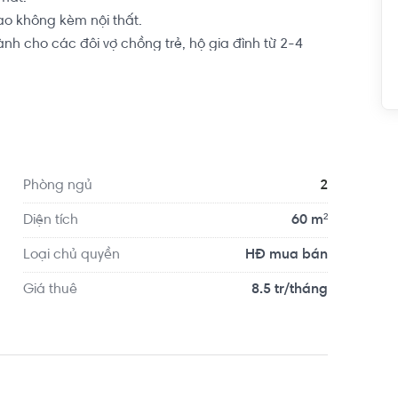
ao không kèm nội thất.

h cho các đôi vợ chồng trẻ, hộ gia đình từ 2-4 
n tâm lập nghiệp nơi thành phố đông đúc này.

ự án Topaz City giai đoạn 2 tại Quận 8, do Vạn 
ên 16 ha ở phía Nam đường Tạ Quang Bửu. Dự án ra 
sống trọn vẹn hạnh phúc cho khách hàng.
Phòng ngủ
2
Diện tích
60 m²
Loại chủ quyền
HĐ mua bán
Giá thuê
8.5 tr/tháng