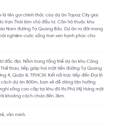
 là tên gọi chính thức của dự án Topaz City giai
do Vạn Thái làm chủ đầu tư. Căn hộ thuộc khu
phía Nam đường Tạ Quang Bửu. Dự án ra đời mang
trải nghiệm cuộc sống trọn vẹn hạnh phúc cho
ị trí đắc địa. Nằm trong tổng thể dự án khu Công
h Thể thao, tiếp giáp hai mặt tiền đường Tạ Quang
g 4, Quận 8, TP.HCM. Kết nối trực tiếp đến Đại lộ
ỉ cách dự án 800m, bạn sẽ dễ dàng tận hưởng
n nghi sống cao cấp tại khu đô thị Phú Mỹ Hưng một
ới khoảng cách chưa đến 3km.
ẻ, văn minh.