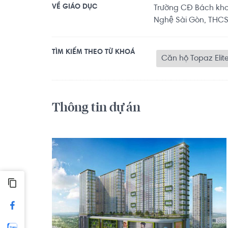
VỀ GIÁO DỤC
Trường CĐ Bách k
Nghệ Sài Gòn, THCS
TÌM KIẾM THEO TỪ KHOÁ
Căn hộ Topaz Elit
Thông tin dự án