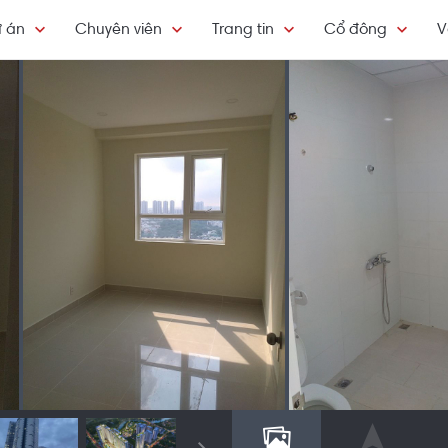
 án
Chuyên viên
Trang tin
Cổ đông
V