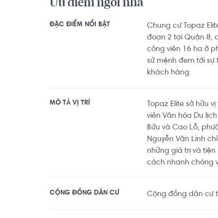
Ưu điểm ngôi nhà
ĐẶC ĐIỂM NỔI BẬT
Chung cư Topaz Elite
đoạn 2 tại Quận 8, 
công viên 16 ha ở 
sứ mệnh đem tới sự 
khách hàng.
MÔ TẢ VỊ TRÍ
Topaz Elite sở hữu v
viên Văn hóa Du lịc
Bửu và Cao Lỗ, phườn
Nguyễn Văn Linh ch
những giá trị và tiệ
cách nhanh chóng v
CỘNG ĐỒNG DÂN CƯ
Cộng đồng dân cư tr