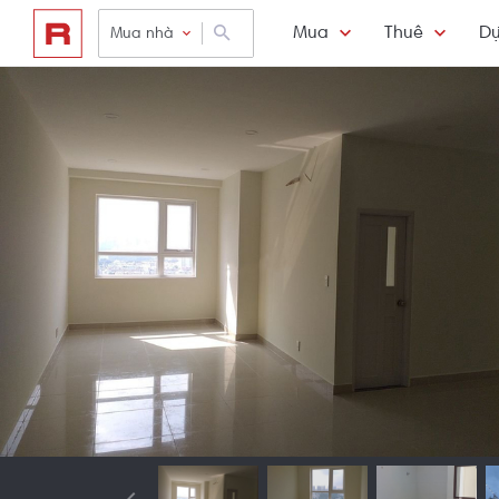
Mua
Thuê
Dự
Mua nhà