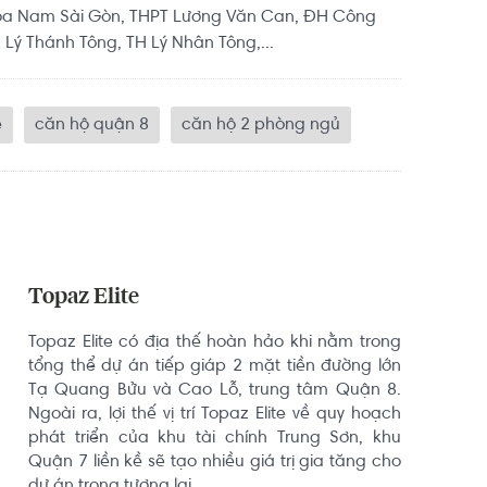
hoa Nam Sài Gòn, THPT Lương Văn Can, ĐH Công
 Lý Thánh Tông, TH Lý Nhân Tông,...
e
căn hộ quận 8
căn hộ 2 phòng ngủ
Topaz Elite
Topaz Elite có địa thế hoàn hảo khi nằm trong 
tổng thể dự án tiếp giáp 2 mặt tiền đường lớn 
Tạ Quang Bửu và Cao Lỗ, trung tâm Quận 8. 
Ngoài ra, lợi thế vị trí Topaz Elite về quy hoạch 
phát triển của khu tài chính Trung Sơn, khu 
Quận 7 liền kề sẽ tạo nhiều giá trị gia tăng cho 
dự án trong tương lai.