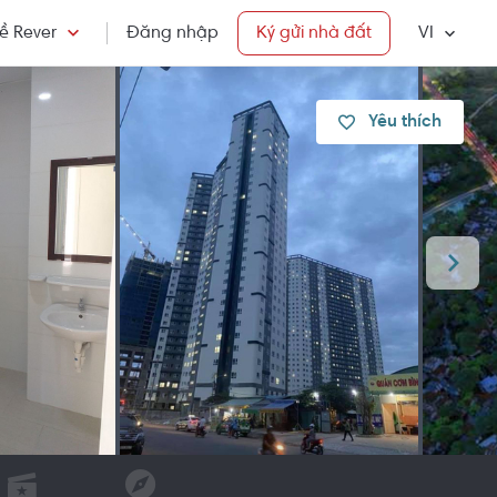
ề Rever
Đăng nhập
Ký gửi nhà đất
VI
Yêu thích