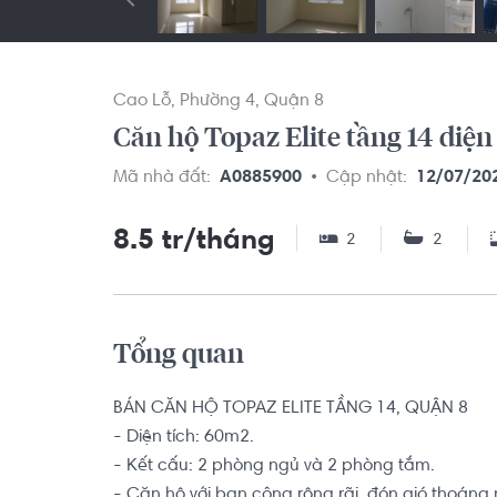
Cao Lỗ
Phường 4
Quận 8
Căn hộ Topaz Elite tầng 14 diện 
Mã nhà đất:
A0885900
Cập nhật:
12/07/20
8.5 tr/tháng
2
2
Tổng quan
BÁN CĂN HỘ TOPAZ ELITE TẦNG 14, QUẬN 8

- Diện tích: 60m2.

- Kết cấu: 2 phòng ngủ và 2 phòng tắm.

- Căn hộ với ban công rộng rãi, đón gió thoáng 