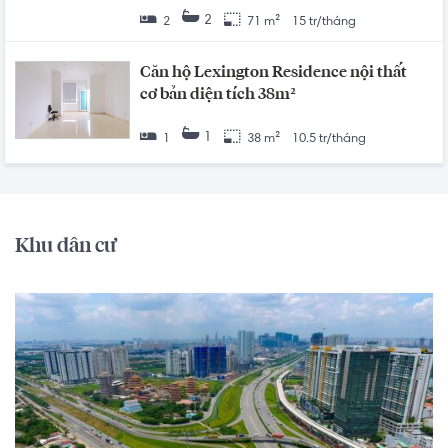
2
2
71 m²
15 tr/tháng
Căn hộ Lexington Residence nội thất
cơ bản diện tích 38m²
1
1
38 m²
10.5 tr/tháng
Khu dân cư