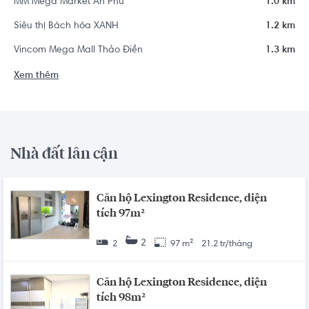
MM Mega Market An Phú
1.0 km
Siêu thị Bách hóa XANH
1.2 km
Vincom Mega Mall Thảo Điền
1.3 km
Xem thêm
Nhà đất lân cận
Căn hộ Lexington Residence, diện
tích 97m²
2
2
97 m²
21.2 tr/tháng
Căn hộ Lexington Residence, diện
tích 98m²