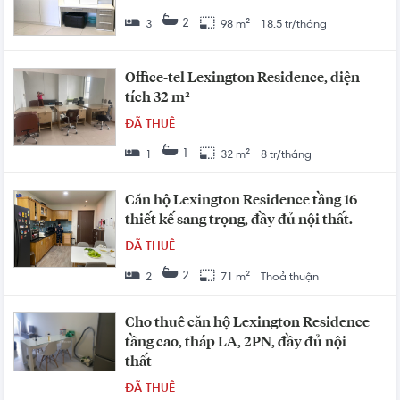
2
3
98 m²
18.5 tr/tháng
Office-tel Lexington Residence, diện
tích 32 m²
ĐÃ THUÊ
1
1
32 m²
8 tr/tháng
Căn hộ Lexington Residence tầng 16
thiết kế sang trọng, đầy đủ nội thất.
ĐÃ THUÊ
2
2
71 m²
Thoả thuận
Cho thuê căn hộ Lexington Residence
tầng cao, tháp LA, 2PN, đầy đủ nội
thất
ĐÃ THUÊ