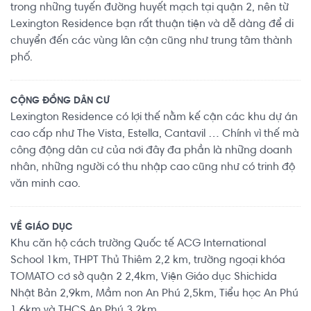
trong những tuyến đường huyết mạch tại quận 2, nên từ
Lexington Residence bạn rất thuận tiện và dễ dàng để di
chuyển đến các vùng lân cận cũng như trung tâm thành
phố.
CỘNG ĐỒNG DÂN CƯ
Lexington Residence có lợi thế nằm kế cận các khu dự án
cao cấp như The Vista, Estella, Cantavil … Chính vì thế mà
công động dân cư của nơi đây đa phần là những doanh
nhân, những người có thu nhập cao cũng như có trinh độ
văn minh cao.
VỀ GIÁO DỤC
Khu căn hộ cách trường Quốc tế ACG International
School 1km, THPT Thủ Thiêm 2,2 km, trường ngoại khóa
TOMATO cơ sở quận 2 2,4km, Viện Giáo dục Shichida
Nhật Bản 2,9km, Mầm non An Phú 2,5km, Tiểu học An Phú
1,6km và THCS An Phú 3,2km.