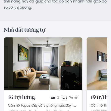
tính năng này đã giúp cho tốc độ bán nhanh hơn gấp đôi
so với thị trường.
Nhà đất tương tự
16 tr/tháng
19 tr/th
3
96 m²
Căn hộ Topaz City có 3 phòng ngủ, đầy đủ
Căn hộ The 
nội thất.
đón gió và 