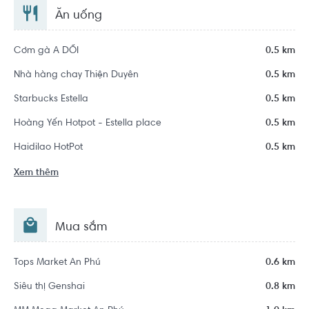
Ăn uống
Cơm gà A DỔI
0.5 km
Nhà hàng chay Thiện Duyên
0.5 km
Starbucks Estella
0.5 km
Hoàng Yến Hotpot - Estella place
0.5 km
Haidilao HotPot
0.5 km
Xem thêm
Mua sắm
Tops Market An Phú
0.6 km
Siêu thị Genshai
0.8 km