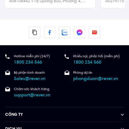
A08106442
•
Tạ Quang Bửu,
Phường 4,
A0279775
•
Quận 8
Hotline miễn phí (24/7)
Khiếu nại, phản hồi (miễn phí)
1800 234 546
1800 234 560
Bộ phận kinh doanh
Phòng dự án
Sales@rever.vn
phongduan@rever.vn
Chăm sóc khách hàng
support@rever.vn
CÔNG TY