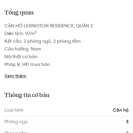
Tổng quan
CĂN HỘ LEXINGTON RESIDENCE, QUẬN 2

Diện tích: 97m²

Kết cấu: 3 phòng ngủ, 2 phòng tắm

Cửa hướng: Nam

Nội thất cơ bản

Pháp lý: HĐ mua bán

Xem thêm
Căn hộ có vị trí cách Trường Mầm non Sakura Montessori 
Quận 2 - TP HCM 1.0 km, cách Trường Mầm non Úc Châu 
Thông tin cơ bản
1.6 km... Tọa lạc tại vị trí thuận tiện di chuyển với đầy đủ 
các tiện ích về y tế, giáo dục và giải trí xung quanh như: 
Loại hình
Căn hộ
Bệnh viện Quốc Tế Mỹ - AIH, Phòng khám Mắt BV AIH - 
BSCK2 LÊ HỒNG HÀ...
Phòng ngủ
3