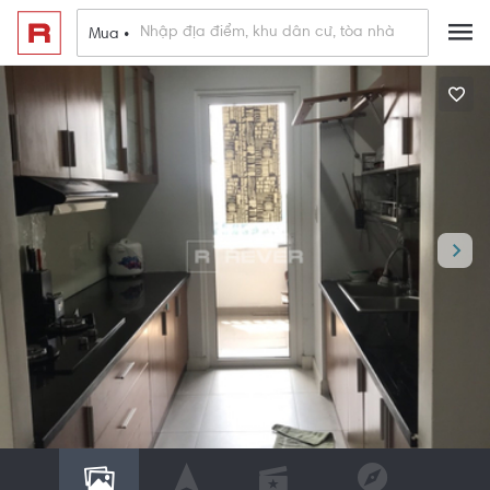
Mua •