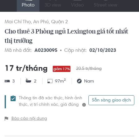
Photo
3D view
Video
Street view
Mai Chí Thọ
An Phú
Quận 2
Cho thuê 3 Phòng ngủ Lexington giá tốt nhất
thị trường
Mã nhà đất:
A0230095
Cập nhật:
02/10/2023
17 tr/tháng
20.5 tr/tháng
giảm 17%
3
2
97m²
Nam
Thông tin đã xác thực, hình ảnh
Sẵn sàng giao dịch
thực, vị trí chính xác, giá đúng
Báo cáo nội dung