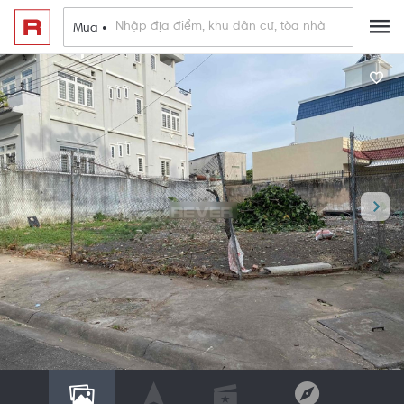
Mua •