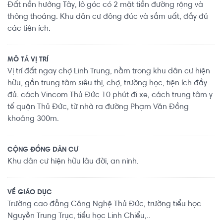
Đất nền hướng Tây, lô góc có 2 mặt tiền đường rộng và
thông thoáng. Khu dân cư đông đúc và sầm uất, đầy đủ
các tiện ích.
MÔ TẢ VỊ TRÍ
Vị trí đất ngay chợ Linh Trung, nằm trong khu dân cư hiện
hữu, gần trung tâm siêu thị, chợ, trường học, tiện ích đầy
đủ. cách Vincom Thủ Đức 10 phút đi xe, cách trung tâm y
tế quận Thủ Đức, từ nhà ra đường Phạm Văn Đồng
khoảng 300m.
CỘNG ĐỒNG DÂN CƯ
Khu dân cư hiện hữu lâu đời, an ninh.
VỀ GIÁO DỤC
Trường cao đẳng Công Nghệ Thủ Đức, trường tiểu học
Nguyễn Trung Trục, tiểu học Linh Chiểu,..