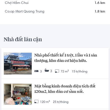
Chợ Hầm Chui
1.6 km
Co.op Mart Quang Trung
1.8 km
Nhà đất lân cận
Nhà phố thiết kế 1 trệt, 1 lầu và 1 sân
thượng, khu dân cư hiện hữu.
3
3
72 m²
15 tr/tháng
Mặt bằng kinh doanh diện tích đất
120m2, khu dân cư sầm uất.
120 m²
25 tr/tháng