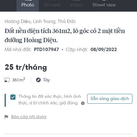
Photo
3D view
Video
Street view
Hoàng Diệu
Linh Trung
Thủ Đức
Đất nền diện tích 361m2, lô góc có 2 mặt tiền
đường Hoàng Diệu.
Mã nhà đất:
PTD107947
Cập nhật:
08/09/2022
25 tr/tháng
361m²
Tây
Thông tin đã xác thực, hình ảnh
Sẵn sàng giao dịch
thực, vị trí chính xác, giá đúng
Báo cáo nội dung