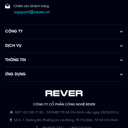
Chăm sóc khách hàng
support@rever.vn
CÔNG TY
DỊCH VỤ
THÔNG TIN
ỨNG DỤNG
CÔNG TY CỔ PHẦN CÔNG NGHỆ REVER
MST: 0313817128 - Sở KHĐT TP Hồ Chí Minh cấp ngày 20/05/2016
Số 5-7, Đường B4, Phường An Lợi Đông, TP. Thủ Đức, TP. Hồ Chí Minh