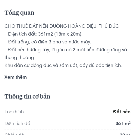
Tổng quan
CHO THUÊ ĐẤT NỀN ĐƯỜNG HOÀNG DIỆU, THỦ ĐỨC

- Diện tích đất: 361m2 (18m x 20m).

- Đất trống, có điện 3 pha và nước máy.

- Đất nền hướng Tây, lô góc có 2 mặt tiền đường rộng và 
thông thoáng.

Khu dân cư đông đúc và sầm uất, đầy đủ các tiện ích.

Xem thêm
Vị trí đất ngay chợ Linh Trung, nằm trong khu dân cư hiện 
hữu, gần trung tâm siêu thị, chợ, trường học, tiện ích đầy 
Thông tin cơ bản
đủ. cách Vincom Thủ Đức 10 phút đi xe, cách trung tâm y 
tế quận Thủ Đức, từ nhà ra đường Phạm Văn Đồng 
Loại hình
Đất nền
khoảng 300m.
Diện tích đất
361 m²