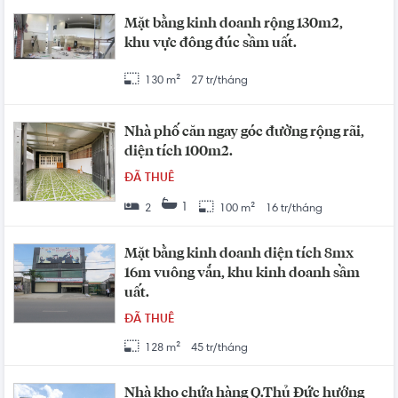
Mặt bằng kinh doanh rộng 130m2,
khu vực đông đúc sầm uất.
130 m²
27 tr/tháng
Nhà phố căn ngay góc đường rộng rãi,
diện tích 100m2.
ĐÃ THUÊ
1
2
100 m²
16 tr/tháng
Mặt bằng kinh doanh diện tích 8mx
16m vuông vắn, khu kinh doanh sầm
uất.
ĐÃ THUÊ
128 m²
45 tr/tháng
Nhà kho chứa hàng Q.Thủ Đức hướng