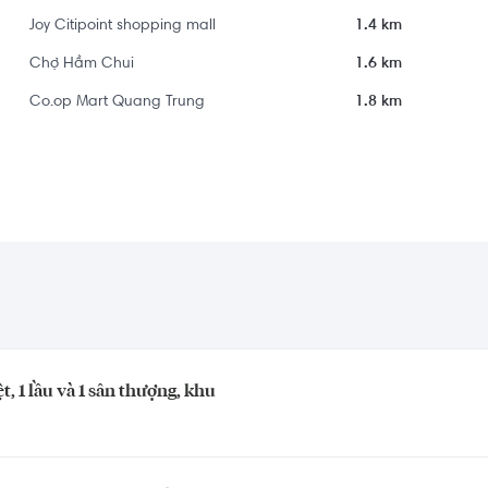
Joy Citipoint shopping mall
1.4 km
Chợ Hầm Chui
1.6 km
Co.op Mart Quang Trung
1.8 km
ệt, 1 lầu và 1 sân thượng, khu