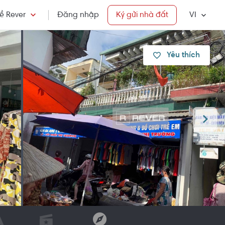
ề Rever
Đăng nhập
Ký gửi nhà đất
VI
Yêu thích