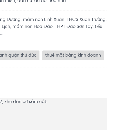
n thiện, dân cư lâu đời hòa nhã.
ng Dương, mầm non Linh Xuân, THCS Xuân Trường,
n Lịch, mầm non Hoa Đào, THPT Đào Sơn Tây, tiểu
..
anh quận thủ đức
thuê mặt bằng kinh doanh