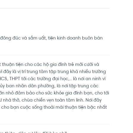
 đông đúc và sầm uất, tiện kinh doanh buôn bán
thuận tiện cho các hộ gia đình trẻ mới cưới và
ì đây là vị trí trung tâm tập trung khá nhiều trường
S, THPT tới các trường đại học,.. là nơi an ninh vì
ực ủy ban nhân dân phường, là nơi tập trung các
 lớn nhỏ đảm bảo cho sức khỏe gia đình bạn, cho tới
 nhà thờ, chùa chiền vẹn toàn tâm linh. Nơi đây
 cho bạn cuộc sống thoải mái thuận tiện bậc nhất