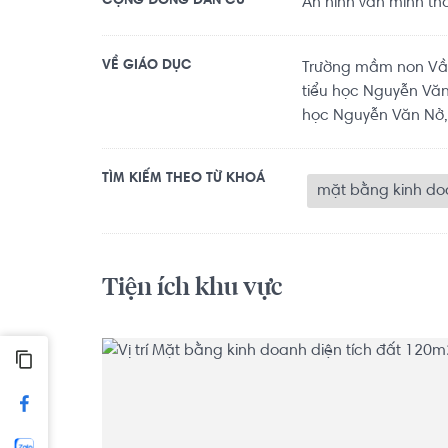
CỘNG ĐỒNG DÂN CƯ
An ninh văn minh thâ
VỀ GIÁO DỤC
Trường mầm non Vầ
tiểu học Nguyễn Vă
học Nguyễn Văn Nở,.
TÌM KIẾM THEO TỪ KHOÁ
mặt bằng kinh do
Tiện ích khu vực