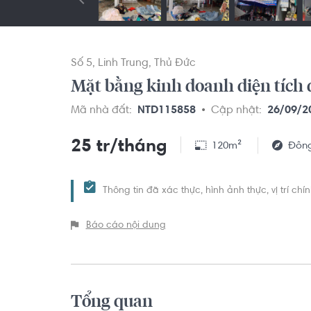
Số 5
Linh Trung
Thủ Đức
Mặt bằng kinh doanh diện tích 
Mã nhà đất:
NTD115858
Cập nhật:
26/09/2
25 tr/tháng
120m²
Đôn
Thông tin đã xác thực, hình ảnh thực, vị trí ch
Báo cáo nội dung
Tổng quan