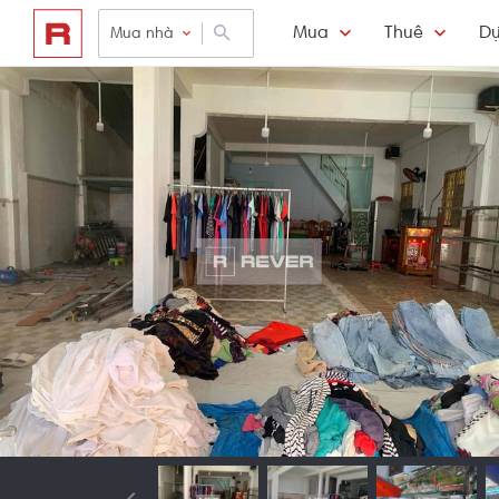
Mua
Thuê
Dự
Mua nhà