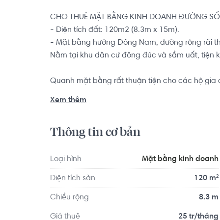
CHO THUÊ MẶT BẰNG KINH DOANH ĐƯỜNG SỐ 
- Diện tích đất: 120m2 (8.3m x 15m).

- Mặt bằng hướng Đông Nam, đường rộng rãi th
Nằm tại khu dân cư đông đúc và sầm uất, tiện 
Quanh mặt bằng rất thuận tiện cho các hộ gia đìn
trí trung tâm tập trung khá nhiều trường học, từ
Xem thêm
nơi an ninh vì vị trí gần với khu vực ủy ban nhân
lớn nhỏ đảm bảo cho sức khỏe gia đình bạn, cho 
Thông tin cơ bản
toàn tâm linh. Nơi đây hứa hẹn sẽ mang lại cho 
Thủ Đức.
Loại hình
Mặt bằng kinh doanh
Diện tích sàn
120 m²
Chiều rộng
8.3 m
Giá thuê
25 tr/tháng