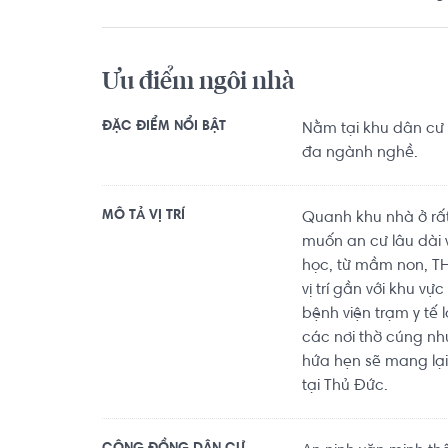
Ưu điểm ngôi nhà
ĐẶC ĐIỂM NỔI BẬT
Nằm tại khu dân cư
đa ngành nghề.
MÔ TẢ VỊ TRÍ
Quanh khu nhà ở rất 
muốn an cư lâu dài v
học, từ mầm non, THC
vị trí gần với khu v
bệnh viện trạm y tế
các nơi thờ cúng như
hứa hẹn sẽ mang lại
tại Thủ Đức.