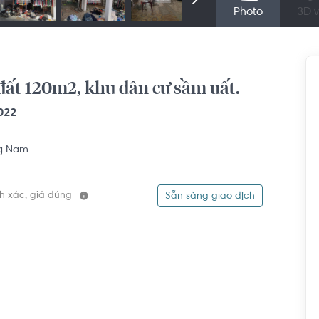
Photo
3D v
đất 120m2, khu dân cư sầm uất.
022
g Nam
ính xác, giá đúng
Sẵn sàng giao dịch