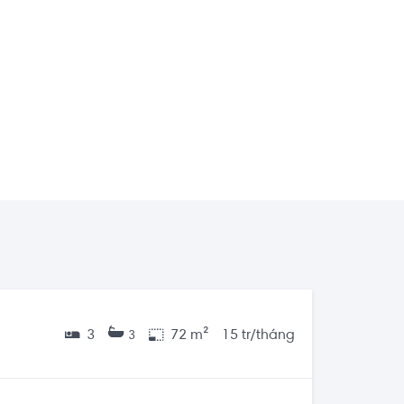
3
72 m²
15 tr/tháng
3