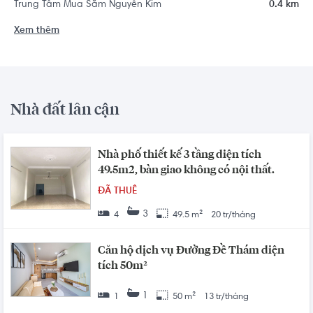
Trung Tâm Mua Sắm Nguyễn Kim
0.4 km
Xem thêm
Nhà đất lân cận
Nhà phố thiết kế 3 tầng diện tích
49.5m2, bàn giao không có nội thất.
ĐÃ THUÊ
3
4
49.5 m²
20 tr/tháng
Căn hộ dịch vụ Đường Đề Thám diện
tích 50m²
1
1
50 m²
13 tr/tháng