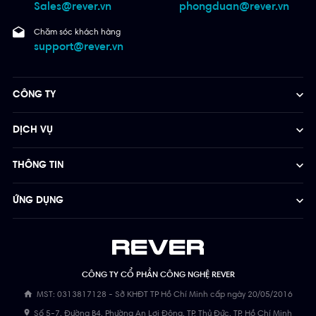
Sales@rever.vn
phongduan@rever.vn
Chăm sóc khách hàng
support@rever.vn
CÔNG TY
DỊCH VỤ
THÔNG TIN
ỨNG DỤNG
CÔNG TY CỔ PHẦN CÔNG NGHỆ REVER
MST: 0313817128 - Sở KHĐT TP Hồ Chí Minh cấp ngày 20/05/2016
Số 5-7, Đường B4, Phường An Lợi Đông, TP. Thủ Đức, TP. Hồ Chí Minh