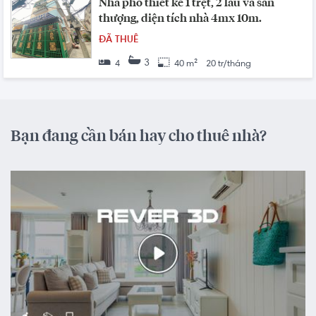
Nhà phố thiết kế 1 trệt, 2 lầu và sân
thượng, diện tích nhà 4mx 10m.
ĐÃ THUÊ
3
4
40 m²
20 tr/tháng
Bạn đang cần bán hay cho thuê nhà?