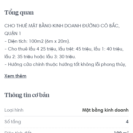
Tổng quan
CHO THUÊ MẶT BẰNG KINH DOANH ĐƯỜNG CÔ BẮC, 
QUẬN 1

- Diện tích: 100m2 (6m x 20m).

- Cho thuê lầu 4 25 triệu, lầu trệt: 45 triệu, lầu 1: 40 triệu, 
lầu 2: 35 triệu hoặc lầu 3: 30 triệu.

- Hướng cửa chính thuộc hướng tốt không lỗi phong thủy, 
buổi sáng mát mẻ chiều đón nắng nhẹ.

Xem thêm
Mặt bằng trước đây kinh doanh nhà hàng, cà phê và spa, 
đã trang bị đầy đủ đồ dùng và máy móc thiết bị, khách 
Thông tin cơ bản
vào chỉ việc vận hành không cần đầu tư gì thêm. Có sẵn 
máy lạnh âm trần, camera, wifi, loa, đã trang trí trần, sàn, 
Loại hình
Mặt bằng kinh doanh
tường, cửa kính cường lực, đường điện nước đầy đủ, hệ 
thống hút khói, hệ thống bếp và spa tiêu chuẩn, bàn ghế 
Số tầng
4
và nhà vệ sinh tiêu chuẩn.
