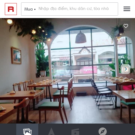
Mua •