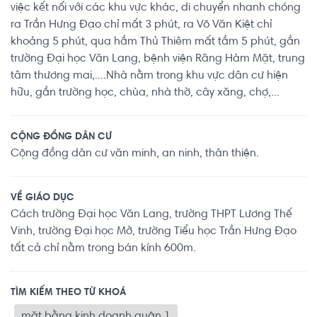
việc kết nối với các khu vực khác, di chuyển nhanh chóng
ra Trần Hưng Đạo chỉ mất 3 phút, ra Võ Văn Kiệt chỉ
khoảng 5 phút, qua hầm Thủ Thiêm mất tầm 5 phút, gần
trường Đại học Văn Lang, bệnh viện Răng Hàm Mặt, trung
tâm thương mai,....Nhà nằm trong khu vực dân cư hiện
hữu, gần trường học, chùa, nhà thờ, cây xăng, chợ,...
CỘNG ĐỒNG DÂN CƯ
Cộng đồng dân cư văn minh, an ninh, thân thiện.
VỀ GIÁO DỤC
Cách trường Đại học Văn Lang, trường THPT Lương Thế
Vinh, trường Đại học Mở, trường Tiểu học Trần Hưng Đạo
tất cả chỉ nằm trong bán kính 600m.
TÌM KIẾM THEO TỪ KHOÁ
mặt bằng kinh doanh quận 1