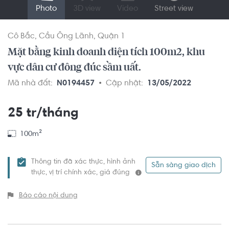
Photo
3D view
Video
Street view
Cô Bắc
Cầu Ông Lãnh
Quận 1
Mặt bằng kinh doanh diện tích 100m2, khu
vực dân cư đông đúc sầm uất.
Mã nhà đất:
N0194457
Cập nhật:
13/05/2022
25 tr/tháng
100m²
Thông tin đã xác thực, hình ảnh
Sẵn sàng giao dịch
thực, vị trí chính xác, giá đúng
Báo cáo nội dung