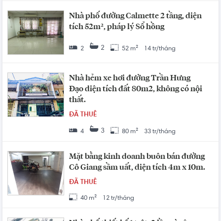
Nhà phố đường Calmette 2 tầng, diện
tích 52m², pháp lý Sổ hồng
2
2
52 m²
14 tr/tháng
Nhà hẻm xe hơi đường Trần Hưng
Đạo diện tích đất 80m2, không có nội
thất.
ĐÃ THUÊ
3
4
80 m²
33 tr/tháng
Mặt bằng kinh doanh buôn bán đường
Cô Giang sầm uất, diện tích 4m x 10m.
ĐÃ THUÊ
40 m²
12 tr/tháng