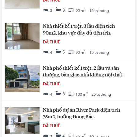
ĐÃ THUÊ
3
3
90 m²
15 tr/tháng
Nhà thiết kế 1 trệt, 3 lầu diện tích
90m2, khu vực đầy đủ tiện ích.
ĐÃ THUÊ
5
4
90 m²
15 tr/tháng
Nhà phố thiết kế 1 trệt, 2 lầu và sân
thượng, bàn giao nhà không nội thất.
ĐÃ THUÊ
3
4
100 m²
25 tr/tháng
Nhà phố dự án River Park diện tích
75m2, hướng Đông Bắc.
ĐÃ THUÊ
4
3
75 m²
16 tr/tháng