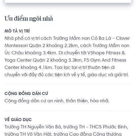
Ưu điểm ngôi nhà
MÔ TẢ VỊ TRÍ
Nhà phố có vị trí cách Trường Mầm non Cỏ Ba Lá - Clover
Montessori Quận 2 khoảng 2.2km, cách Trường Mầm non
Úc Châu khoảng 3.4km. Di chuyển tới VShape Fitness &
Yoga Center Quận 2 khoảng 3.3km, F5 Gym And Fitness
Center khoảng 4.1km. Tọa lạc tại vị trí thuận tiện di
chuyển với đầy đủ các tiện ích về y tế, giáo dục và giải trí.
CỘNG ĐỒNG DÂN CƯ
Cộng đồng dân cư an ninh, thân thiện, hòa nhã.
VỀ GIÁO DỤC
Trường TH Nguyễn Văn Bá, trường TH - THCS Phước Bình,
trường TH Võ Văn Hát, trường Cao đẳng Công thương