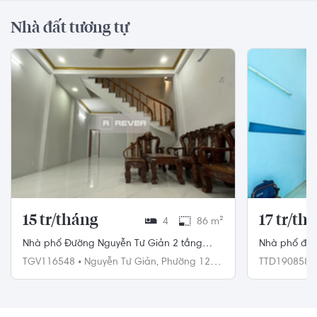
Nhà đất tương tự
15 tr/tháng
17 tr/th
4
86 m²
Nhà phố Đường Nguyễn Tư Giản 2 tầng
Nhà phố đườn
diện tích 86m² hướng tây bắc
96m²
TGV116548
•
Nguyễn Tư Giản,
Phường 12,
TTD190858
Gò Vấp
Thủ Đức