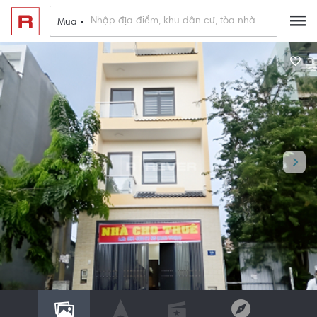
Mua •