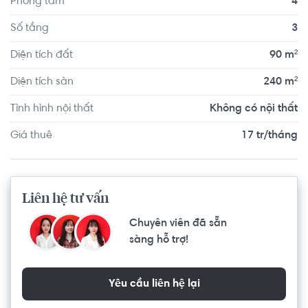
Phòng tắm
4
chuyển với đầy đủ các tiện ích về y tế, giáo dục và giải trí.
Số tầng
3
Diện tích đất
90 m²
Diện tích sàn
240 m²
Tình hình nội thất
Không có nội thất
Giá thuê
17 tr/tháng
Liên hệ tư vấn
Chuyên viên đã sẵn
sàng hỗ trợ!
Yêu cầu liên hệ lại