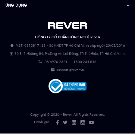
ỨNG DỤNG
CÔNG TY CỔ PHẦN CÔNG NGHỆ REVER
MST: 0313817128 - Sở KHĐT TP Hồ Chí Minh cấp ngày 20/05/2016
Số 5-7, Đường B4, Phường An Lợi Đông, TP. Thủ Đức, TP. Hồ Chí Minh
08 6970 2321
-
1800 234 546
support@rever.vn
Copyright © 2026 - Rever. All Rights Reserved.
Đánh giá