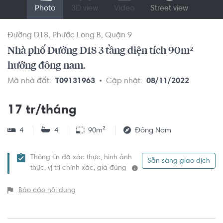
Photo
3D view
Video
Street view
Đường D18
Phước Long B
Quận 9
Nhà phố Đường D18 3 tầng diện tích 90m²
hướng đông nam.
Mã nhà đất:
T09131963
Cập nhật:
08/11/2022
17 tr/tháng
4
4
90m²
Đông Nam
Thông tin đã xác thực, hình ảnh
Sẵn sàng giao dịch
thực, vị trí chính xác, giá đúng
Báo cáo nội dung