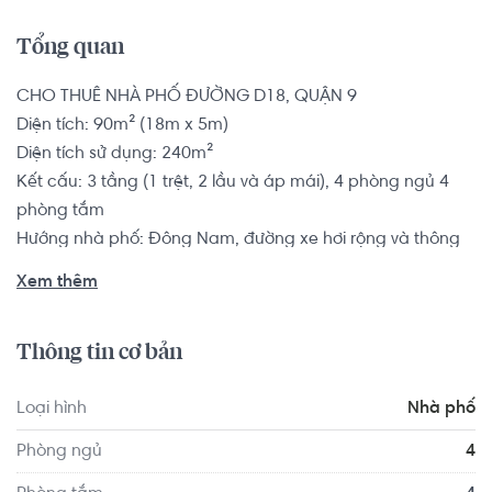
Tổng quan
CHO THUÊ NHÀ PHỐ ĐƯỜNG D18, QUẬN 9

Diện tích: 90m² (18m x 5m)

Diện tích sử dụng: 240m²

Kết cấu: 3 tầng (1 trệt, 2 lầu và áp mái), 4 phòng ngủ 4 
phòng tắm

Hướng nhà phố: Đông Nam, đường xe hơi rộng và thông 
thoáng.

Xem thêm
Tình trạng nội thất: Không có nội thất

Thông tin cơ bản
Nhà phố có vị trí cách Trường Mầm non Cỏ Ba Lá - Clover 
Montessori Quận 2 khoảng 2.2km, cách Trường Mầm non 
Loại hình
Nhà phố
Úc Châu khoảng 3.4km. Di chuyển tới VShape Fitness & 
Yoga Center Quận 2 khoảng 3.3km, F5 Gym And Fitness 
Phòng ngủ
4
Center khoảng 4.1km. Tọa lạc tại vị trí thuận tiện di 