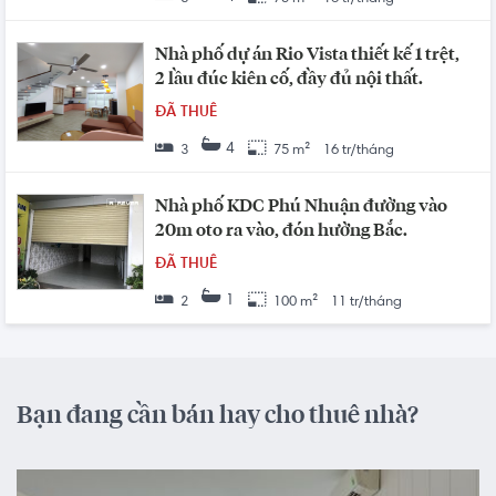
Nhà phố dự án Rio Vista thiết kế 1 trệt,
2 lầu đúc kiên cố, đầy đủ nội thất.
ĐÃ THUÊ
4
3
75 m²
16 tr/tháng
Nhà phố KDC Phú Nhuận đường vào
20m oto ra vào, đón hường Bắc.
ĐÃ THUÊ
1
2
100 m²
11 tr/tháng
Bạn đang cần bán hay cho thuê nhà?