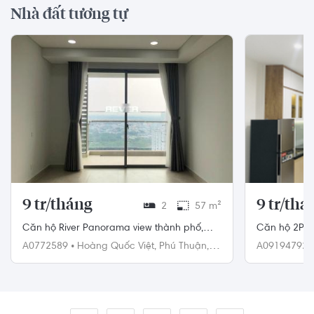
Nhà đất tương tự
9 tr/tháng
9 tr/thá
2
57 m²
Căn hộ River Panorama view thành phố,
Căn hộ 2PN đ
thiết kế hiện đại kỹ lưỡng.
view trực di
A0772589
•
Hoàng Quốc Việt,
Phú Thuận,
A09194792
Quận 7
9