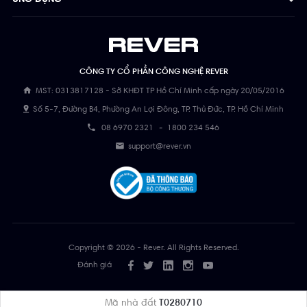
CÔNG TY CỔ PHẦN CÔNG NGHỆ REVER
MST: 0313817128 - Sở KHĐT TP Hồ Chí Minh cấp ngày 20/05/2016
Số 5-7, Đường B4, Phường An Lợi Đông, TP. Thủ Đức, TP. Hồ Chí Minh
08 6970 2321
-
1800 234 546
support@rever.vn
Copyright © 2026 - Rever. All Rights Reserved.
Đánh giá
Mã nhà đất
T0280710