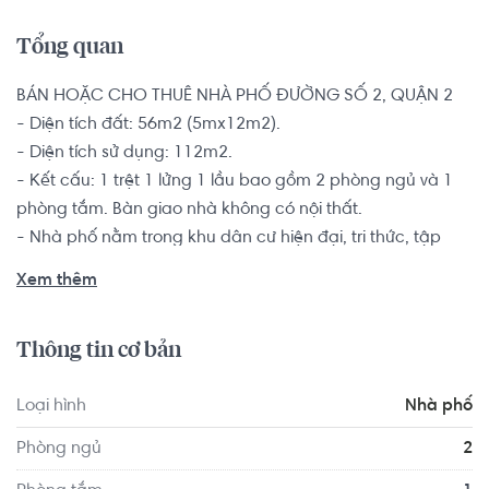
Tổng quan
BÁN HOẶC CHO THUÊ NHÀ PHỐ ĐƯỜNG SỐ 2, QUẬN 2

- Diện tích đất: 56m2 (5mx12m2).

- Diện tích sử dụng: 112m2.

- Kết cấu: 1 trệt 1 lửng 1 lầu bao gồm 2 phòng ngủ và 1 
phòng tắm. Bàn giao nhà không có nội thất. 

- Nhà phố nằm trong khu dân cư hiện đại, tri thức, tập 
trung đầy đủ mọi tiện nghi, cơ sở hạ tầng hoàn thiện.

Xem thêm
Sổ hồng riêng, pháp lý minh bạch rõ ràng.

Thông tin cơ bản
Từ vị trí nhà phố dễ dàng di chuyển đến các khu vực khác 
thông qua nhiều tuyến đường chính như đường Đồng Văn 
Loại hình
Nhà phố
Cống, đường Võ Chí Công, Đường Nguyễn Thị Định,... 
Xung quanh nhà phố cũng có rất nhiều các trường học, 
Phòng ngủ
2
tiệm tạp hóa, văn phòng, công ty,...