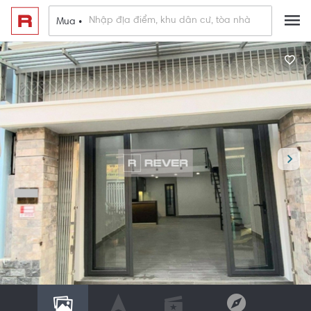
Mua •