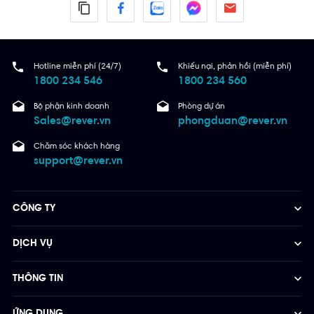
Hotline miễn phí (24/7)
Khiếu nại, phản hồi (miễn phí)
1800 234 546
1800 234 560
Bộ phận kinh doanh
Phòng dự án
Sales@rever.vn
phongduan@rever.vn
Chăm sóc khách hàng
support@rever.vn
CÔNG TY
DỊCH VỤ
THÔNG TIN
ỨNG DỤNG