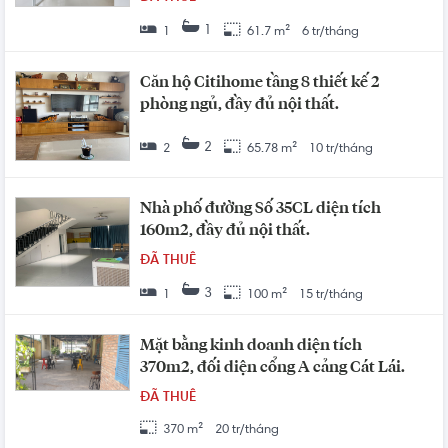
1
1
61.7 m²
6 tr/tháng
Căn hộ Citihome tầng 8 thiết kế 2
phòng ngủ, đầy đủ nội thất.
2
2
65.78 m²
10 tr/tháng
Nhà phố đường Số 35CL diện tích
160m2, đầy đủ nội thất.
ĐÃ THUÊ
3
1
100 m²
15 tr/tháng
Mặt bằng kinh doanh diện tích
370m2, đối diện cổng A cảng Cát Lái.
ĐÃ THUÊ
370 m²
20 tr/tháng