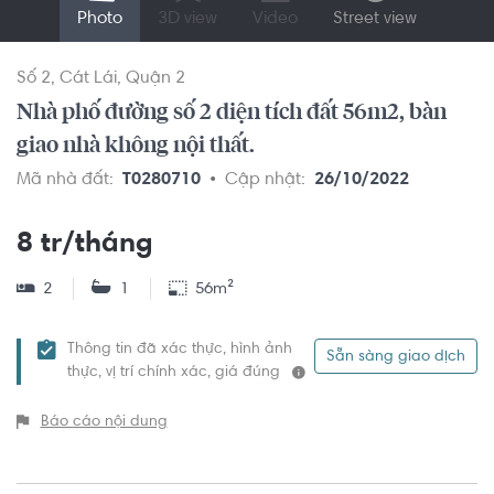
Photo
3D view
Video
Street view
Số 2
Cát Lái
Quận 2
Nhà phố đường số 2 diện tích đất 56m2, bàn
giao nhà không nội thất.
Mã nhà đất:
T0280710
Cập nhật:
26/10/2022
8 tr/tháng
2
1
56m²
Thông tin đã xác thực, hình ảnh
Sẵn sàng giao dịch
thực, vị trí chính xác, giá đúng
Báo cáo nội dung