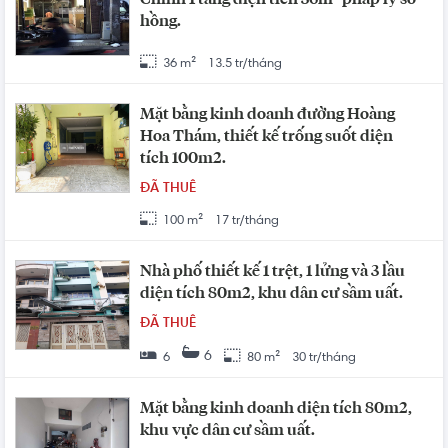
hồng.
36 m²
13.5 tr/tháng
Mặt bằng kinh doanh đường Hoàng
Hoa Thám, thiết kế trống suốt diện
tích 100m2.
ĐÃ THUÊ
100 m²
17 tr/tháng
Nhà phố thiết kế 1 trệt, 1 lửng và 3 lầu
diện tích 80m2, khu dân cư sầm uất.
ĐÃ THUÊ
6
6
80 m²
30 tr/tháng
Mặt bằng kinh doanh diện tích 80m2,
khu vực dân cư sầm uất.