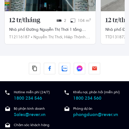
12 tr/tháng
12 tr/th
2
104 m²
Nhà phố Đường Nguyễn Thị Thơi 1 tầng
Nhà phố Đườn
diện tích 104m² hướng Đông Nam.
110m² hướn
T12116187
•
Nguyễn Thị Thơi,
Hiệp Thành,
TTD131872
Quận 12
Hotline miễn phí (24/7)
Khiếu nại, phản hồi (miễn phí)
1800 234 546
1800 234 560
Bộ phận kinh doanh
Phòng dự án
Sales@rever.vn
phongduan@rever.vn
Chăm sóc khách hàng