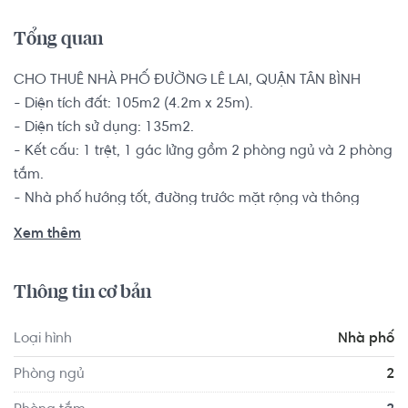
Tổng quan
CHO THUÊ NHÀ PHỐ ĐƯỜNG LÊ LAI, QUẬN TÂN BÌNH

- Diện tích đất: 105m2 (4.2m x 25m).

- Diện tích sử dụng: 135m2.

- Kết cấu: 1 trệt, 1 gác lửng gồm 2 phòng ngủ và 2 phòng 
tắm.

- Nhà phố hướng tốt, đường trước mặt rộng và thông 
thoáng.

Xem thêm
Khu dân cư đông đúc và sầm uất, đầy đủ các tiện ích 
phục vụ cho gia đình.

Thông tin cơ bản
Vị trí trung tâm của quận Tân Bình, chỉ cách trung tâm 
Loại hình
Nhà phố
thành phố từ 6-8km và cực kỳ dễ dàng di chuyển đến 
trung tâm và các vùng khác nhờ hệ thống đường bộ hạ 
Phòng ngủ
2
tầng phát triển. Bạn chỉ cần: 5 phút để kết nối đến Sân 