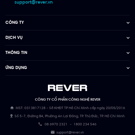
support@rever.vn
CÔNG TY
DỊCH VỤ
THÔNG TIN
ỨNG DỤNG
CÔNG TY CỔ PHẦN CÔNG NGHỆ REVER
MST: 0313817128 - Sở KHĐT TP Hồ Chí Minh cấp ngày 20/05/2016
Số 5-7, Đường B4, Phường An Lợi Đông, TP. Thủ Đức, TP. Hồ Chí Minh
08 6970 2321
-
1800 234 546
support@rever.vn