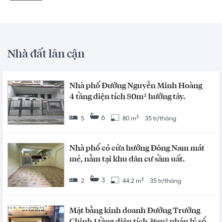
Nhà đất lân cận
Nhà phố Đường Nguyễn Minh Hoàng
4 tầng diện tích 80m² hướng tây.
6
5
80 m²
35 tr/tháng
Nhà phố có cửa hướng Đông Nam mát
mẻ, nằm tại khu dân cư sầm uất.
3
2
44.2 m²
35 tr/tháng
Mặt bằng kinh doanh Đường Trường
Chinh 1 tầng diện tích 36m² pháp lý sổ