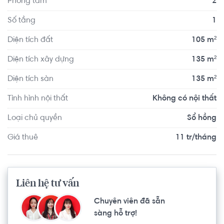
Phòng tắm
2
bay Tân Sơn Nhất; 5 phút để đến các trung tâm thương 
mại lớn như: Vinmart Cộng Hòa, Big C, CT Plaza,... 5 phút 
Số tầng
1
để đến công viên Hoàng Văn Thụ, công viên Gia Định; 5 
Diện tích đất
105 m²
phút đến UBND Tân Bình; 15 phút đến Trung tâm Quận 1, 
Bến Thành,.. qua trục đường Nam Kỳ Khởi Nghĩa
Diện tích xây dựng
135 m²
Diện tích sàn
135 m²
Tình hình nội thất
Không có nội thất
Loại chủ quyền
Sổ hồng
Giá thuê
11 tr/tháng
Liên hệ tư vấn
Chuyên viên đã sẵn
sàng hỗ trợ!