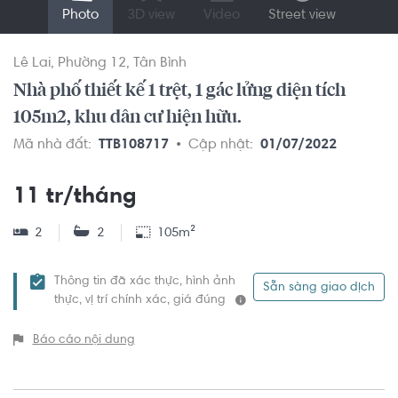
Photo
3D view
Video
Street view
Lê Lai
Phường 12
Tân Bình
Nhà phố thiết kế 1 trệt, 1 gác lửng diện tích
105m2, khu dân cư hiện hữu.
Mã nhà đất:
TTB108717
Cập nhật:
01/07/2022
11 tr/tháng
2
2
105m²
Thông tin đã xác thực, hình ảnh
Sẵn sàng giao dịch
thực, vị trí chính xác, giá đúng
Báo cáo nội dung