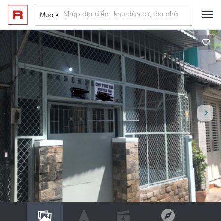
Mua •