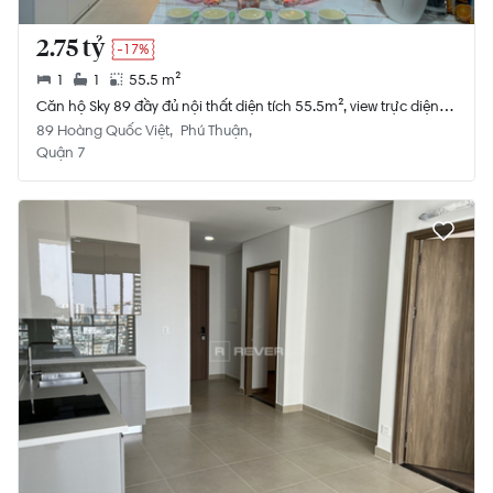
2.75 tỷ
-17%
1
1
55.5 m²
Căn hộ Sky 89 đầy đủ nội thất diện tích 55.5m², view trực diện
sông Sài Gòn.
89 Hoàng Quốc Việt
Phú Thuận
Quận 7