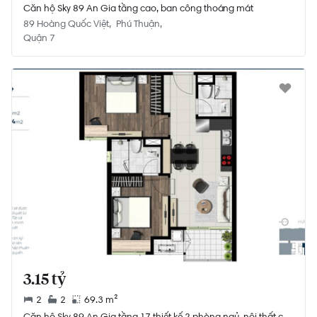
Căn hộ Sky 89 An Gia tầng cao, ban công thoáng mát
89 Hoàng Quốc Việt
Phú Thuận
Quận 7
3.15 tỷ
2
2
69.3 m²
Căn hộ Sky 89 An Gia tầng 17 thiết kế 2 phòng ngủ, nội thất cơ