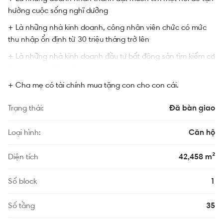
hưởng cuộc sống nghĩ dưỡng
+ Là những nhà kinh doanh, công nhân viên chức có mức
thu nhập ổn định từ 30 triệu tháng trở lên
+ Là những nhà kinh doanh đầu tư bất động sản tìm kiếm cơ
hội sinh lời với Sky 89
+ Cha mẹ có tài chính mua tặng con cho con cái.
Trạng thái:
Đã bàn giao
Loại hình:
Căn hộ
Diện tích
42,458 m²
Số block
1
Số tầng
35