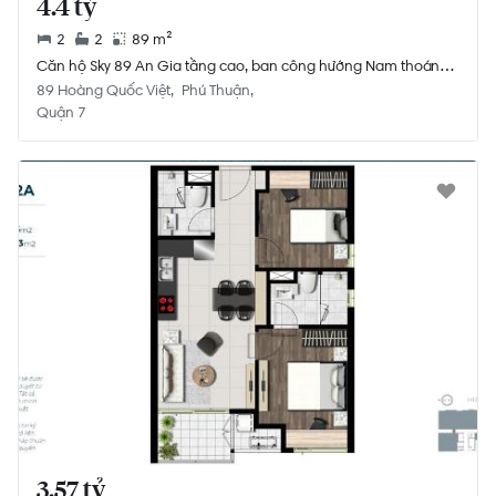
4.4 tỷ
2
2
89 m²
Căn hộ Sky 89 An Gia tầng cao, ban công hướng Nam thoáng
mát.
89 Hoàng Quốc Việt
Phú Thuận
Quận 7
3.57 tỷ