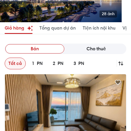
28 ảnh
Giỏ hàng
Tổng quan dự án
Tiện ích nội khu
Vị tr
Bán
Cho thuê
Tất cả
1
PN
2
PN
3
PN