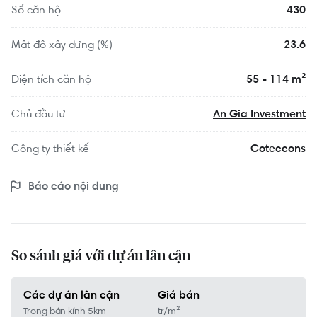
Số căn hộ
430
Mật độ xây dựng (%)
23.6
Diện tích căn hộ
55 - 114 m²
Chủ đầu tư
An Gia Investment
Công ty thiết kế
Coteccons
Báo cáo nội dung
So sánh giá với dự án lân cận
Các dự án lân cận
Giá bán
Trong bán kính 5km
tr/m²