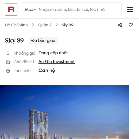
Mua •
Hồ Chí Minh
Quận 7
Sky 89
Sky 89
Đã bàn giao
Khoảng giá
Đang cập nhật
Chủ đầu tư
An Gia Investment
Căn hộ
Loại hình