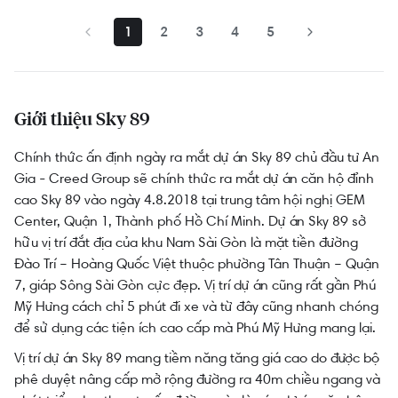
1
2
3
4
5
Giới thiệu Sky 89
Chính thức ấn định ngày ra mắt dự án Sky 89 chủ đầu tư An
Gia - Creed Group sẽ chính thức ra mắt dự án căn hộ đỉnh
cao Sky 89 vào ngày 4.8.2018 tại trung tâm hội nghị GEM
Center, Quận 1, Thành phố Hồ Chí Minh. Dự án Sky 89 sở
hữu vị trí đắt địa của khu Nam Sài Gòn là mặt tiền đường
Đào Trí – Hoàng Quốc Việt thuộc phường Tân Thuận – Quận
7, giáp Sông Sài Gòn cực đẹp. Vị trí dự án cũng rất gần Phú
Mỹ Hưng cách chỉ 5 phút đi xe và từ đây cũng nhanh chóng
để sử dụng các tiện ích cao cấp mà Phú Mỹ Hưng mang lại.
Vị trí dự án Sky 89 mang tiềm năng tăng giá cao do được bộ
phê duyệt nâng cấp mở rộng đường ra 40m chiều ngang và