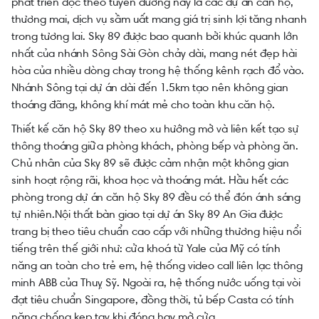
phát triển dọc theo tuyến đường này là các dự án căn hộ,
thương mai, dịch vụ sầm uất mang giá trị sinh lợi tăng nhanh
trong tương lai.
Sky 89
được bao quanh bởi khúc quanh lớn
nhất của nhánh Sông Sài Gòn chảy dài, mang nét đẹp hài
hòa của nhiều dòng chay trong hệ thống kênh rạch đổ vào.
Nhánh Sông tại dự án dài đến 1.5km tạo nên không gian
thoáng đãng, không khí mát mẻ cho toàn khu căn hộ.
Thiết kế căn hộ Sky 89 theo xu hướng mở và liên kết tạo sự
thông thoáng giữa phòng khách, phòng bếp và phòng ăn.
Chủ nhân của Sky 89 sẽ được cảm nhận một không gian
sinh hoạt rộng rãi, khoa học và thoáng mát. Hầu hết các
phòng trong dự án căn hộ Sky 89 đều có thể đón ánh sáng
tự nhiên.Nội thất bàn giao tại dự án Sky 89 An Gia được
trang bị theo tiêu chuẩn cao cấp với những thương hiệu nổi
tiếng trên thế giới như: cửa khoá từ Yale của Mỹ có tính
năng an toàn cho trẻ em, hệ thống video call liên lạc thông
minh ABB của Thuỵ Sỹ. Ngoài ra, hệ thống nước uống tại vòi
đạt tiêu chuẩn Singapore, đồng thời, tủ bếp Casta có tính
năng chống kẹp tay khi đóng hay mở cửa.