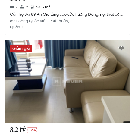
2
2
64.5 m²
Căn hộ Sky 89 An Gia tầng cao cửa hướng Đông, nội thất cơ
bản.
89 Hoàng Quốc Việt
Phú Thuận
Quận 7
Giảm giá
3.2 tỷ
-2%