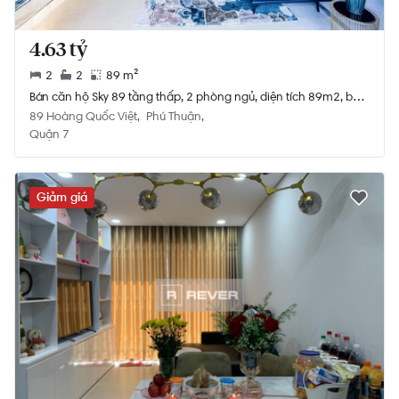
4.63 tỷ
2
2
89 m²
Bán căn hộ Sky 89 tầng thấp, 2 phòng ngủ, diện tích 89m2, ban
công hướng Tây, chưa bàn giao.
89 Hoàng Quốc Việt
Phú Thuận
Quận 7
Giảm giá