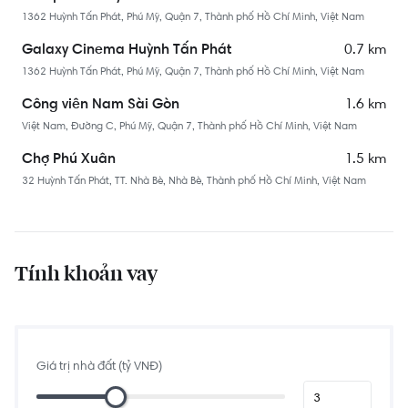
1362 Huỳnh Tấn Phát, Phú Mỹ, Quận 7, Thành phố Hồ Chí Minh, Việt Nam
0.7 km
Galaxy Cinema Huỳnh Tấn Phát
1362 Huỳnh Tấn Phát, Phú Mỹ, Quận 7, Thành phố Hồ Chí Minh, Việt Nam
1.6 km
Công viên Nam Sài Gòn
Việt Nam, Đường C, Phú Mỹ, Quận 7, Thành phố Hồ Chí Minh, Việt Nam
1.5 km
Chợ Phú Xuân
32 Huỳnh Tấn Phát, TT. Nhà Bè, Nhà Bè, Thành phố Hồ Chí Minh, Việt Nam
1.6 km
Chợ Phước Long
Phú Mỹ, Quận 7, Thành phố Hồ Chí Minh, Việt Nam
0.3 km
Nhà Hàng Ẩm Thực Sinh Thái Sông Quê 5
Tính khoản vay
187 Đ. Đào Trí, Phú Mỹ, Quận 7, Thành phố Hồ Chí Minh, Việt Nam
1.3 km
Quán Ăn 909
84/3A Nguyễn Lương Bằng, Phú Mỹ, Quận 7, Thành phố Hồ Chí Minh, Việt
Nam
Giá trị nhà đất (tỷ VNĐ)
1.8 km
Coffee Suối Mơ