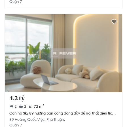
Quận 7
4.2 tỷ
2
2
72 m²
Căn hộ Sky 89 hướng ban công đông đầy đủ nội thất diện tích
72m²
89 Hoàng Quốc Việt
Phú Thuận
Quận 7