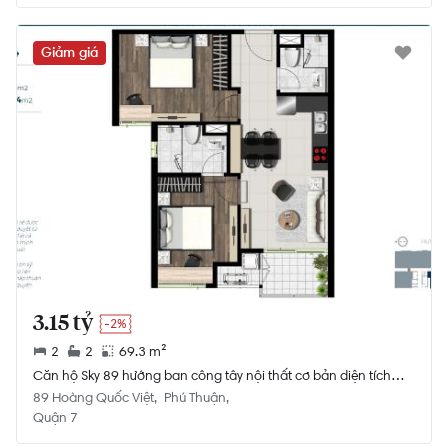
Giảm giá
3.15 tỷ
-2%
2
2
69.3 m²
Căn hộ Sky 89 hướng ban công tây nội thất cơ bản diện tích
69.3m²
89 Hoàng Quốc Việt
Phú Thuận
Quận 7