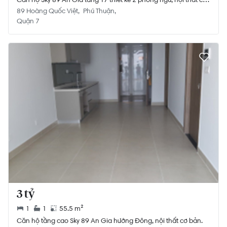
bản.
89 Hoàng Quốc Việt
Phú Thuận
Quận 7
3 tỷ
1
1
55.5 m²
Căn hộ tầng cao Sky 89 An Gia hướng Đông, nội thất cơ bản.