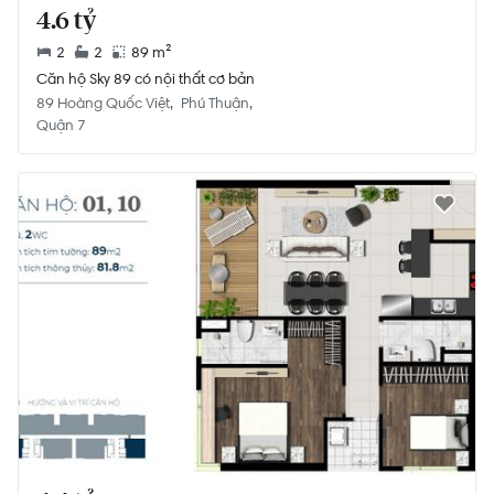
4.6 tỷ
2
2
89 m²
Căn hộ Sky 89 có nội thất cơ bản
89 Hoàng Quốc Việt
Phú Thuận
Quận 7