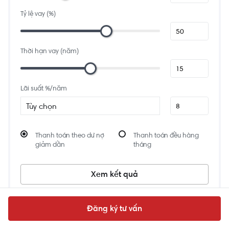
1915 Huỳnh Tấn Phát, TT. Nhà Bè, Nhà Bè, Thành phố Hồ Chí Minh, Việt Nam
Tỷ lệ vay (%)
0.6 km
Trung Tâm Văn Hóa Quận 7
1521 Huỳnh Tấn Phát, Phú Mỹ, Quận 7, Thành phố Hồ Chí Minh, Việt Nam
Thời hạn vay (năm)
1.7 km
Chợ Phú Thuận
92C28 KDC, Savimex, Đường Gò Ô Môi, Phú Thuận, Quận 7, Thành phố Hồ
Chí Minh, Việt Nam
Lãi suất %/năm
Tùy chọn
Thanh toán theo dư nợ
Thanh toán đều hàng
giảm dần
tháng
Xem kết quả
Đăng ký tư vấn