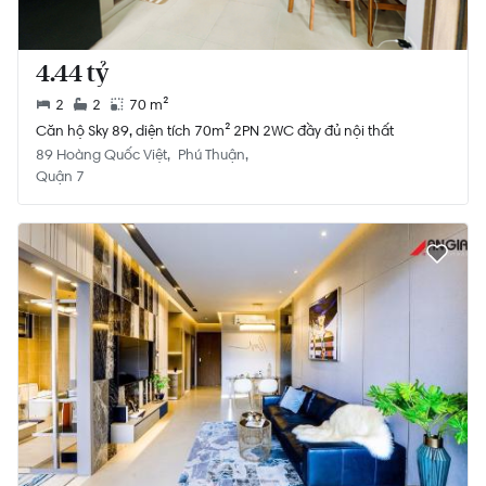
4.44 tỷ
2
2
70 m²
Căn hộ Sky 89, diện tích 70m² 2PN 2WC đầy đủ nội thất
89 Hoàng Quốc Việt
Phú Thuận
Quận 7