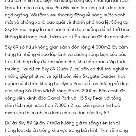
hữu tầm nhìn trực diện ra hướng sông duy nhất tại Nam Sài
Gòn. Từ mỗi ô cửa, cầu Phú Mỹ hiện lên lung linh, đẹp đến
ngỡ ngàng. Với tầm view thoáng đãng về sông nước xanh
mát và phóng xa là bao quát về thành phố hoa lệ. Sống tại
Sky 89 mỗi ngày là một hành trình tận hưởng để hít thở bầu
không khí trong lành, tránh xa sự ồn ào của đô thị náo nhiệt.
Sky 89 sở hữu không gian sảnh đón rộng 4.000m2 lấy cảm
hứng từ những vì sao lấp lánh và đường sóng lượn của bầu
trời, tích hợp đầy đủ khu sảnh chờ, khu tiếp khách Vip thời
thượng. Tại dự án Sky 89 Quận 7, cư dân có thể trải nghiệm
những giây phút vui vẻ tại khuôn viên Skygate Garden hay
ngắm cảnh trên không tại Flying Pads để tận hưởng vẻ đẹp
của sông Sài Gòn với bề rộng lên tới 2000m. Bên cạnh đó,
công viên kênh đào Canal Park và Hồ Sky Pearl với tổng
diện tích mặt nước hơn 7.300m2 tạo cảm giác như hoà
mình vào thiên nhiên dành cho cư dân của Sky 89.
Dự án Sky 89 Quận 7 thừa hưởng giá trị sống tiện ích từ
hàng loạt dự án tròng khu vực trong bán kính 1km sẽ mang