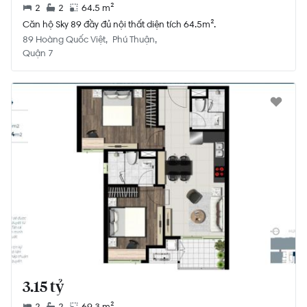
2
2
64.5 m²
Căn hộ Sky 89 đầy đủ nội thất diện tích 64.5m².
89 Hoàng Quốc Việt
Phú Thuận
Quận 7
3.15 tỷ
2
2
69.3 m²