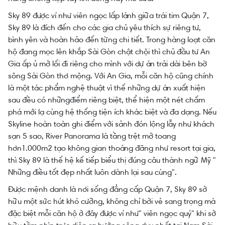
Sky 89 được ví như viên ngọc lấp lánh giữa trái tim Quận 7,
Sky 89 là đích đến cho các gia chủ yêu thích sự riêng tư,
bình yên và hoàn hảo đến từng chi tiết. Trong hàng loạt căn
hộ đang mọc lên khắp Sài Gòn chật chội thì chủ đầu tư An
Gia ấp ủ mở lối đi riêng cho mình với dự án trải dài bên bờ
sông Sài Gòn thơ mộng. Với An Gia, mỗi căn hộ cũng chính
là một tác phẩm nghệ thuật vì thế những dự án xuất hiện
sau đều có nhữngđiểm riêng biệt, thể hiện một nét chấm
phá mới lạ cùng hệ thống tiện ích khác biệt và đa dạng. Nếu
Skyline hoàn toàn ghi điểm với sảnh đón lộng lẫy như khách
sạn 5 sao, River Panorama là tầng trệt mở toang
hơn1.000m2 tạo không gian thoáng đãng như resort tại gia,
thì Sky 89 là thế hệ kế tiếp biểu thị đúng câu thành ngữ Mỹ "
Những điều tốt đẹp nhất luôn dành lại sau cùng".
Được mệnh danh là nơi sống đẳng cấp Quận 7, Sky 89 sở
hữu một sức hút khó cưỡng, không chỉ bởi vẻ sang trọng mà
đặc biệt mỗi căn hộ ở đây được ví như" viên ngọc quý" khi sở