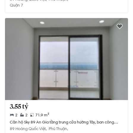
Quận 7
3.55 tỷ
2
2
71.9 m²
Căn hộ Sky 89 An Gia tầng trung cửa hướng Tây, ban công
hướng Đông mát mẻ.
89 Hoàng Quốc Việt
Phú Thuận