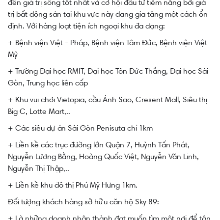
đến giá trị sống tốt nhất và cơ hội đầu tư tiềm năng bởi giá
trị bất động sản tại khu vực này đang gia tăng một cách ổn
định. Với hàng loạt tiện ích ngoại khu đa dạng:
+ Bệnh viện Việt - Pháp, Bệnh viện Tâm Đức, Bệnh viện Việt
Mỹ
+ Trường Đại học RMIT, Đại học Tôn Đức Thắng, Đại học Sài
Gòn, Trung học liên cấp
+ Khu vui chơi Vietopia, cầu Ánh Sao, Cresent Mall, Siêu thị
Big C, Lotte Mart,..
+ Các siêu dự án Sài Gòn Penisuta chỉ 1km
+ Liền kề các trục đường lớn Quận 7, Huỳnh Tấn Phát,
Nguyễn Lương Bằng, Hoàng Quốc Việt, Nguyễn Văn Linh,
Nguyễn Thị Thập,..
+ Liền kề khu đô thị Phú Mỹ Hưng 1km.
Đối tượng khách hàng sở hữu căn hộ Sky 89:
+ Là những doanh nhân thành đạt muốn tìm một nơi để tận