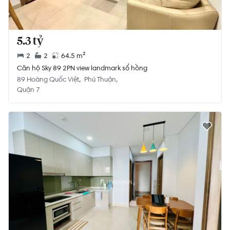
5.3 tỷ
2
2
64.5 m²
Căn hộ Sky 89 2PN view landmark sổ hồng
89 Hoàng Quốc Việt
Phú Thuận
Quận 7