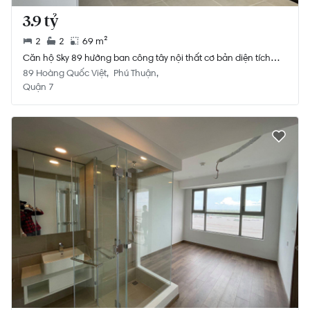
3.9 tỷ
2
2
69 m²
Căn hộ Sky 89 hướng ban công tây nội thất cơ bản diện tích
69m²
89 Hoàng Quốc Việt
Phú Thuận
Quận 7