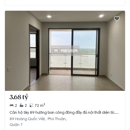
3.68 tỷ
2
2
72 m²
Căn hộ Sky 89 hướng ban công đông đầy đủ nội thất diện tích
72m².
89 Hoàng Quốc Việt
Phú Thuận
Quận 7