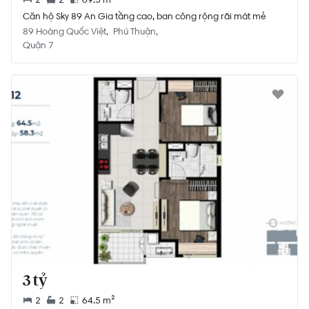
Căn hộ Sky 89 An Gia tầng cao, ban công rộng rãi mát mẻ
89 Hoàng Quốc Việt
Phú Thuận
Quận 7
3 tỷ
2
2
64.5 m²