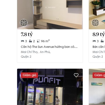
7.8 tỷ
8.9 tỷ
3
2
96 m²
3
Căn hộ The Sun Avenue hướng ban công
Bán căn 
đông nam đầy đủ nội thất diện tích 96m²
quận 2 d
Mai Chí Thọ
An Phú
Mai Chí 
Quận 2
Quận 2
Giảm giá
Giảm g