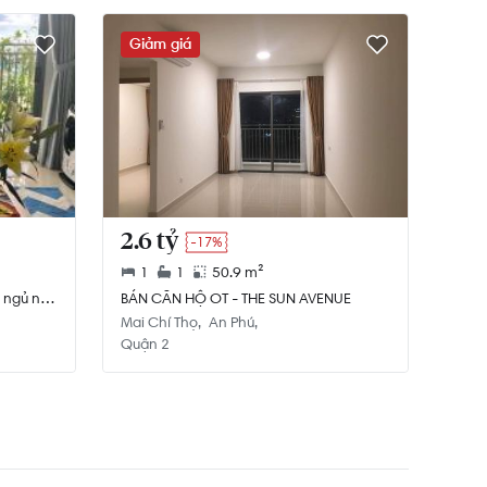
Giảm giá
2.6 tỷ
-17%
1
1
50.9 m²
 ngủ nội
BÁN CĂN HỘ OT - THE SUN AVENUE
Mai Chí Thọ
An Phú
Quận 2