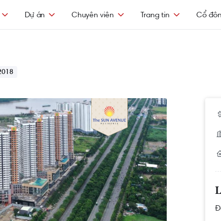
Dự án
Chuyên viên
Trang tin
Cổ đô
2018
L
Đ