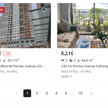
iá
ỷ
5.2 tỷ
-2%
1
35.7 m²
3
2
86.6 m²
ffice-tel The Sun Avenue, nội
Căn hộ The Sun Avenue 3 phòng
bản
thất đầy đủ
Thọ
An Phú
Mai Chí Thọ
An Phú
Quận 2
1
2
3
4
5
…
10