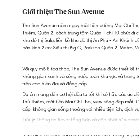
Giới thiệu The Sun Avenue
The Sun Avenue nằm ngay mặt tiền đường Mai Chí Thọ
Thiêm
,
Quận 2
, cách trung tâm
Quận 1
chỉ 10 phút di 
khu đô thị Sala, liền kề khu đô thị An Phú - An Khánh đ
bán kính 2km: Siêu thị Big C, Parkson Quận 2, Metro, V
Với quy mô 8 tòa tháp, The Sun Avenue được thiết kế 
không gian xanh và sông nước toàn khu vực và trung
trên cao hiện đại và đẳng cấp.
Dự án mang đến cơ hội đầu tư tốt khi sở hữu các ưu điể
Thủ Thiêm, mặt tiền Mai Chí Thọ, view sông đẹp mắt. C
cấp, không gian sống thoáng với nhiều tiện ích, dịch v
Lưu ý:
Thông tin Rever tổng hợp và cập nhật từ websit
thị trường. Thông tin về dự án có thể được chủ đầu tư t
thực hiện để đảm bảo tính chính xác của thông tin, tuy