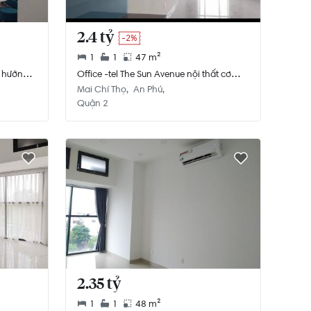
2.4 tỷ
-2%
1
1
47 m²
e hướng
Office -tel The Sun Avenue nội thất cơ
bản, view nội khu
Mai Chí Thọ
An Phú
Quận 2
2.35 tỷ
1
1
48 m²