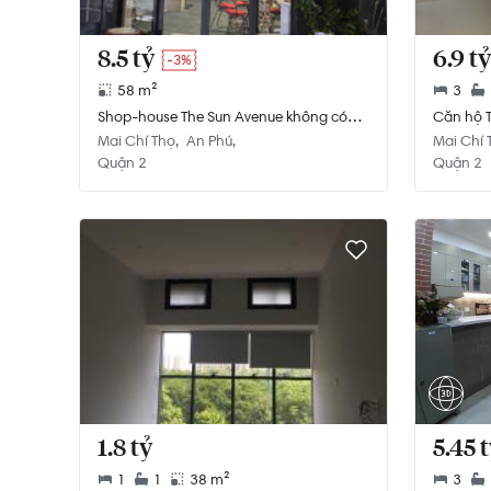
8.5 tỷ
6.9 tỷ
-3%
58 m²
3
Shop-house The Sun Avenue không có
Căn hộ T
nội thất diện tích 58m².
diện tíc
Mai Chí Thọ
An Phú
Mai Chí 
Quận 2
Quận 2
1.8 tỷ
5.45 
1
1
38 m²
3