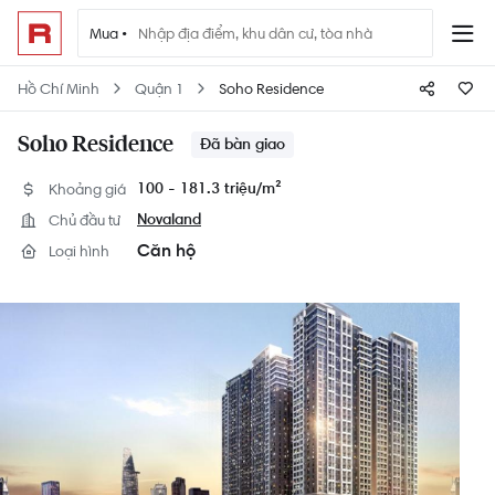
Mua •
Hồ Chí Minh
Quận 1
Soho Residence
Soho Residence
Đã bàn giao
Khoảng giá
100 - 181.3 triệu/
m²
Chủ đầu tư
Novaland
Căn hộ
Loại hình