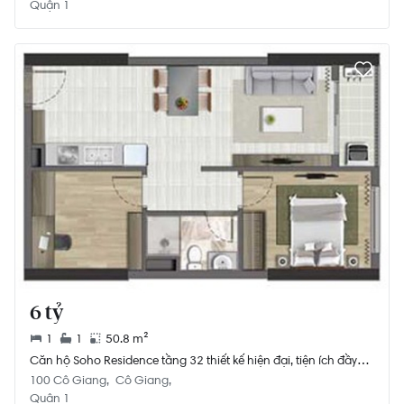
Quận 1
6 tỷ
1
1
50.8 m²
Căn hộ Soho Residence tầng 32 thiết kế hiện đại, tiện ích đầy
đủ.
100 Cô Giang
Cô Giang
Quận 1