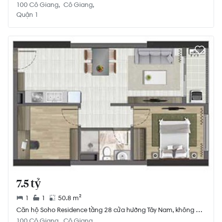
nội thất diện tích 50.8m²
100 Cô Giang
Cô Giang
Quận 1
7.5 tỷ
1
1
50.8 m²
Căn hộ Soho Residence tầng 28 cửa hướng Tây Nam, không có
nội thất.
100 Cô Giang
Cô Giang