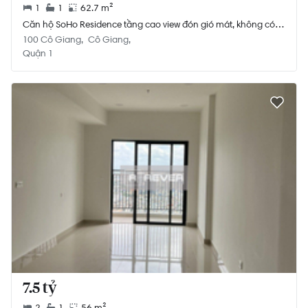
1
1
62.7 m²
Căn hộ SoHo Residence tầng cao view đón gió mát, không có
nội thất.
100 Cô Giang
Cô Giang
Quận 1
7.5 tỷ
2
1
56 m²