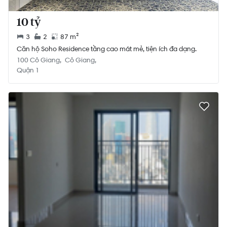
10 tỷ
3
2
87 m²
Căn hộ Soho Residence tầng cao mát mẻ, tiện ích đa dạng.
100 Cô Giang
Cô Giang
Quận 1