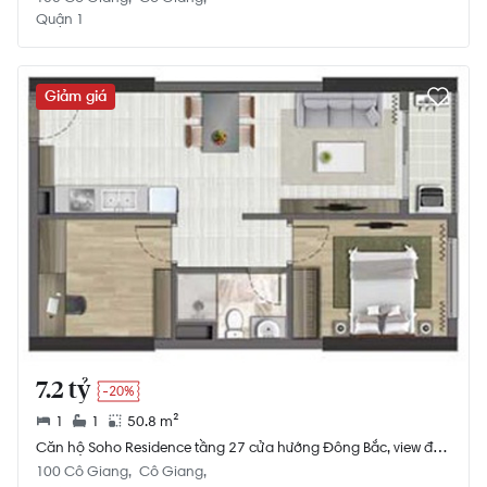
Quận 1
Giảm giá
7.2 tỷ
-20%
1
1
50.8 m²
Căn hộ Soho Residence tầng 27 cửa hướng Đông Bắc, view đón
gió mát.
100 Cô Giang
Cô Giang