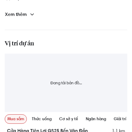
Bảo vệ 24/7
Xem thêm
Sân chơi trẻ em
Hồ bơi
Vị trí dự án
Phòng sinh hoạt cộng đồng
Công viên
Sân nướng BBQ
Đang tải bản đồ...
Mua sắm
Thức uống
Cơ sở y tế
Ngân hàng
Giải trí
1.1 km
Cửa Hàng Tiện Lợi GS25 Bến Vân Đồn