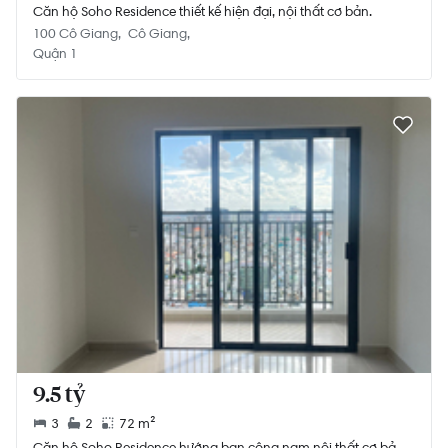
Căn hộ Soho Residence thiết kế hiện đại, nội thất cơ bản.
100 Cô Giang
Cô Giang
Quận 1
9.5 tỷ
3
2
72 m²
Căn hộ Soho Residence hướng ban công nam nội thất cơ bản