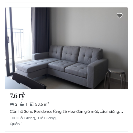
7.6 tỷ
2
1
53.6 m²
Căn hộ Soho Residence tầng 26 view đón gió mát, cửa hướng
Tây Nam.
100 Cô Giang
Cô Giang
Quận 1