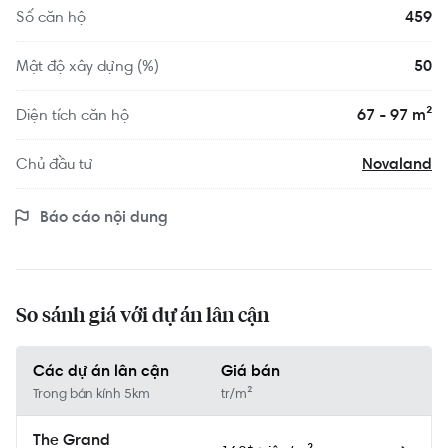
Số căn hộ
459
Mật độ xây dựng (%)
50
Diện tích căn hộ
67 - 97 m²
Chủ đầu tư
Novaland
Báo cáo nội dung
So sánh giá với dự án lân cận
Các dự án lân cận
Giá bán
Trong bán kính 5km
tr/m²
The Grand