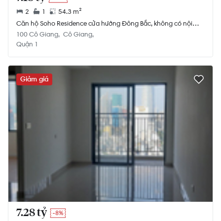
2
1
54.3 m²
Căn hộ Soho Residence cửa hướng Đông Bắc, không có nội
thất.
100 Cô Giang
Cô Giang
Quận 1
Giảm giá
7.28 tỷ
-8%