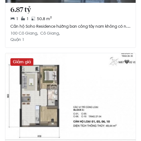
6.87 tỷ
1
1
50.8 m²
Căn hộ Soho Residence hướng ban công tây nam không có nội
thất diện tích 50.8m²
100 Cô Giang
Cô Giang
Quận 1
Giảm giá