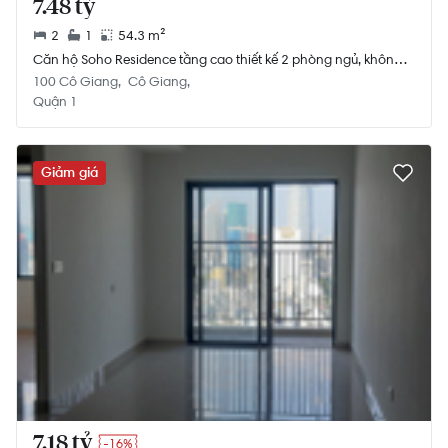
7.48 tỷ
2
1
54.3 m²
Căn hộ Soho Residence tầng cao thiết kế 2 phòng ngủ, không
có nội thất.
100 Cô Giang
Cô Giang
Quận 1
Giảm giá
7.18 tỷ
-16%