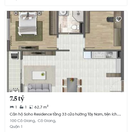
7.5 tỷ
1
1
62.7 m²
Căn hộ Soho Residence tầng 33 cửa hướng Tây Nam, tiện ích
đa dạng.
100 Cô Giang
Cô Giang
Quận 1