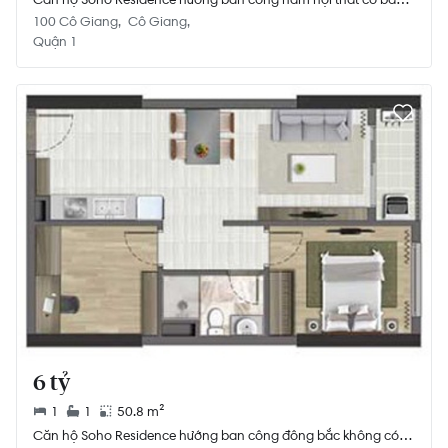
diện tích 72m²
100 Cô Giang
Cô Giang
Quận 1
6 tỷ
1
1
50.8 m²
Căn hộ Soho Residence hướng ban công đông bắc không có