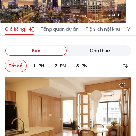
13 ảnh
Giỏ hàng
Tổng quan dự án
Tiện ích nội khu
Vị tr
Bán
Cho thuê
Tất cả
1
PN
2
PN
3
PN