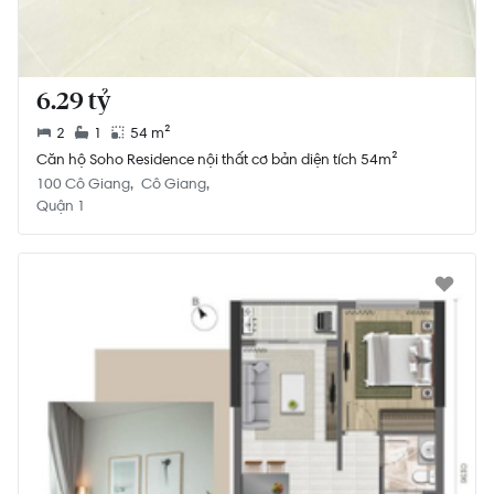
6.29 tỷ
2
1
54 m²
Căn hộ Soho Residence nội thất cơ bản diện tích 54m²
100 Cô Giang
Cô Giang
Quận 1