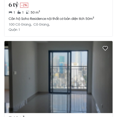
6 tỷ
-2%
1
1
50 m²
Căn hộ Soho Residence nội thất cơ bản diện tích 50m²
100 Cô Giang
Cô Giang
Quận 1