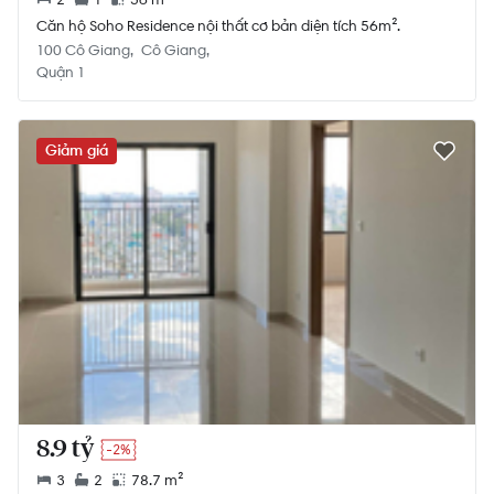
Căn hộ Soho Residence nội thất cơ bản diện tích 56m².
100 Cô Giang
Cô Giang
Quận 1
Giảm giá
8.9 tỷ
-2%
3
2
78.7 m²