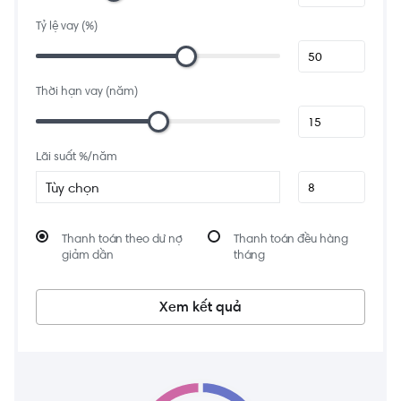
Tỷ lệ vay (%)
Thời hạn vay (năm)
Lãi suất %/năm
Tùy chọn
Thanh toán theo dư nợ
Thanh toán đều hàng
giảm dần
tháng
Xem kết quả