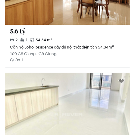
5.6 tỷ
2
1
54.34 m²
Căn hộ Soho Residence đầy đủ nội thất diện tích 54.34m²
100 Cô Giang
Cô Giang
Quận 1