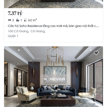
7.37 tỷ
2
1
62 m²
Căn hộ Soho Residence tầng cao mát mẻ, bàn giao nội thất cơ
bản.
100 Cô Giang
Cô Giang
Quận 1