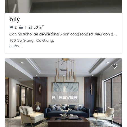
6 tỷ
2
1
50 m²
Căn hộ Soho Residence tầng 5 ban công rộng rãi, view đón gió
mát.
100 Cô Giang
Cô Giang
Quận 1