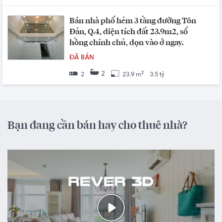
Bán nhà phố hẻm 3 tầng đường Tôn
Đản, Q.4, diện tích đất 23.9m2, sổ
hồng chính chủ, dọn vào ở ngay.
ĐÃ BÁN
2
2
23.9 m²
3.5 tỷ
Bạn đang cần bán hay cho thuê nhà?