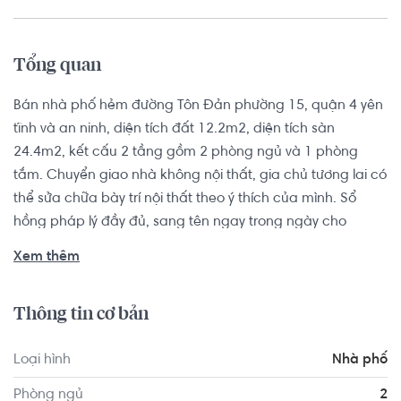
Tổng quan
Bán nhà phố hẻm đường Tôn Đản phường 15, quận 4 yên 
tĩnh và an ninh, diện tích đất 12.2m2, diện tích sàn 
24.4m2, kết cấu 2 tầng gồm 2 phòng ngủ và 1 phòng 
tắm. Chuyển giao nhà không nội thất, gia chủ tương lai có 
thể sửa chữa bày trí nội thất theo ý thích của mình. Sổ 
hồng pháp lý đầy đủ, sang tên ngay trong ngày cho 
khách có thiện chí.

Xem thêm
Từ vị trí nhà hẻm Quận 4 có thể nhanh chóng di chuyển ra 
Thông tin cơ bản
đường Nguyễn Tất Thành, kết nối đến Quận 1, Quận 7, 
Quận 2 thuận tiện. Đây là khu vực an ninh, văn minh, thân 
Loại hình
Nhà phố
thiện, nằm gần chợ, trường học, chùa, nhà thờ, bưu 
điện,... mang lại cuộc sống tiện nghi cho cá nhân và cả 
Phòng ngủ
2