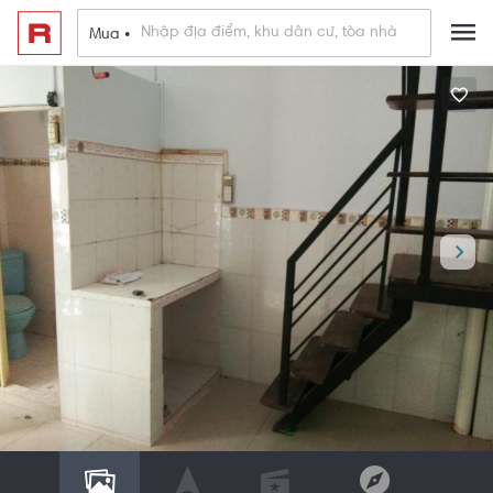
Mua •