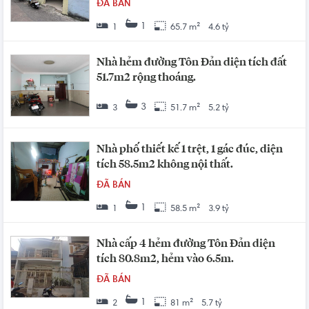
ĐÃ BÁN
1
1
65.7 m²
4.6 tỷ
Nhà hẻm đường Tôn Đản diện tích đất
51.7m2 rộng thoáng.
3
3
51.7 m²
5.2 tỷ
Nhà phố thiết kế 1 trệt, 1 gác đúc, diện
tích 58.5m2 không nội thất.
ĐÃ BÁN
1
1
58.5 m²
3.9 tỷ
Nhà cấp 4 hẻm đường Tôn Đản diện
tích 80.8m2, hẻm vào 6.5m.
ĐÃ BÁN
1
2
81 m²
5.7 tỷ