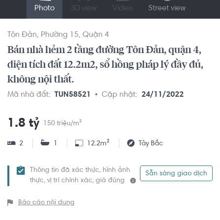
Photo
3D view
Video
Street view
Tôn Đản
Phường 15
Quận 4
Bán nhà hẻm 2 tầng đường Tôn Đản, quận 4,
diện tích đất 12.2m2, sổ hồng pháp lý đầy đủ,
không nội thất.
Mã nhà đất:
TUN58521
Cập nhật:
24/11/2022
1.8 tỷ
150 triệu/m²
2
1
12.2m²
Tây Bắc
Thông tin đã xác thực, hình ảnh
Sẵn sàng giao dịch
thực, vị trí chính xác, giá đúng
Báo cáo nội dung