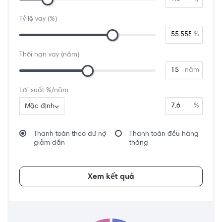
Tỷ lệ vay (%)
%
Thời hạn vay (năm)
năm
Lãi suất %/năm
%
Mặc định
Thanh toán theo dư nợ
Thanh toán đều hàng
giảm dần
tháng
Xem kết quả