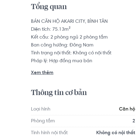
Tổng quan
BÁN CĂN HỘ AKARI CITY, BÌNH TÂN

Diện tích: 75.13m²

Kết cấu: 2 phòng ngủ 2 phòng tắm

Ban công hướng: Đông Nam

Tình trạng nội thất: Không có nội thất

Pháp lý: Hợp đồng mua bán

Xem thêm
Akari City tọa lạc trên tuyến đường Võ Văn Kiệt, Q
khu Tây nói riêng và toàn thành phố nói chung. C
Thông tin cơ bản
tiếp cận Trung tâm Thương mại AEON Mall, MM Me
Văn hóa Đầm Sen, công viên Phú Lâm, bệnh viện 
30 phút để đến sân bay quốc tế Tân Sơn Nhất.

Loại hình
Căn hộ
Phòng tắm
2
Căn hộ có vị trí cách Trường Đại học Sài Gòn k
dục Thể thao Thành phố Hồ Chí Minh khoảng 6.7
Tình hình nội thất
Không có nội thất