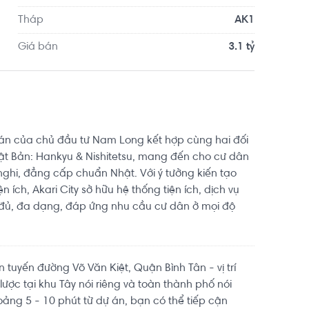
g 3.6km. Tọa lạc tại vị trí thuận tiện di chuyển với 
Tháp
AK1
Giá bán
3.1 tỷ
ự án của chủ đầu tư Nam Long kết hợp cùng hai đối
hật Bản: Hankyu & Nishitetsu, mang đến cho cư dân
nghi, đẳng cấp chuẩn Nhật. Với ý tưởng kiến tạo
n ích, Akari City sở hữu hệ thống tiện ích, dịch vụ
 đủ, đa dạng, đáp ứng nhu cầu cư dân ở mọi độ
ên tuyến đường Võ Văn Kiệt, Quận Bình Tân - vị trí
ược tại khu Tây nói riêng và toàn thành phố nói
oảng 5 - 10 phút từ dự án, bạn có thể tiếp cận