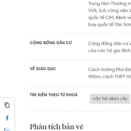
Trung tâm Thương m
VUS, ILA; công viên
quốc tế CIH, Bệnh v
bay quốc tế Tân Sơn
CỘNG ĐỒNG DÂN CƯ
Cộng đồng dân cư văn
của các hộ gia đình,
VỀ GIÁO DỤC
Cách trường Phú Đị
900m; cách THPT H
TÌM KIẾM THEO TỪ KHOÁ
căn hộ akira city
Phân tích bản vẽ