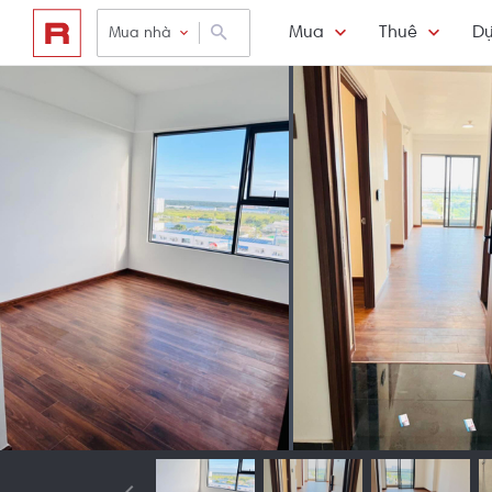
Mua
Thuê
Dự
Mua nhà