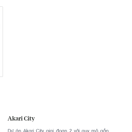
Akari City
Dự án Akari City giai đoạn 2 với quy mô gần 