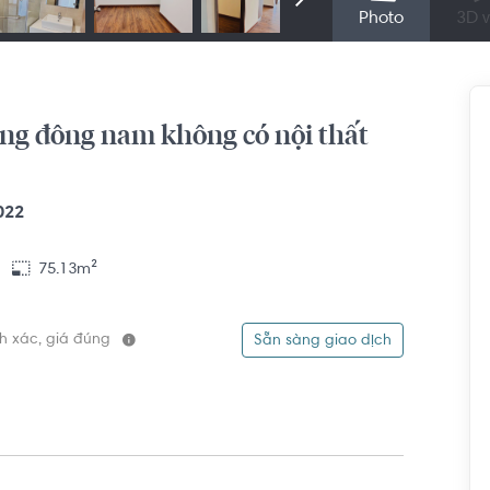
Photo
3D v
ông đông nam không có nội thất
022
75.13m²
ính xác, giá đúng
Sẵn sàng giao dịch