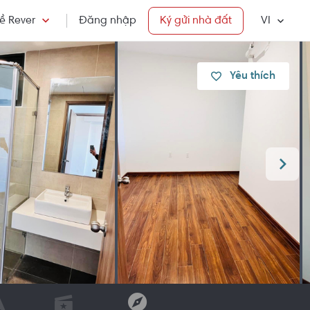
ề Rever
Đăng nhập
Ký gửi nhà đất
VI
Yêu thích