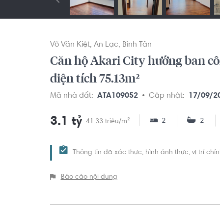
Võ Văn Kiệt
An Lạc
Bình Tân
Căn hộ Akari City hướng ban c
diện tích 75.13m²
Mã nhà đất:
ATA109052
Cập nhật:
17/09/2
3.1 tỷ
2
2
41.33 triệu/m²
Thông tin đã xác thực, hình ảnh thực, vị trí ch
Báo cáo nội dung