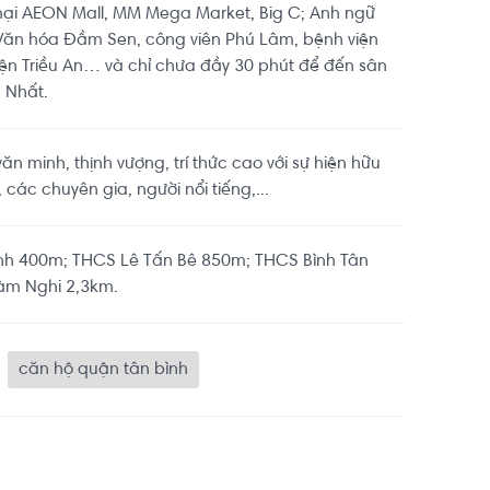
ại AEON Mall, MM Mega Market, Big C; Anh ngữ
 Văn hóa Đầm Sen, công viên Phú Lâm, bệnh viện
iện Triều An… và chỉ chưa đầy 30 phút để đến sân
 Nhất.
 minh, thịnh vượng, trí thức cao với sự hiện hữu
 các chuyên gia, người nổi tiếng,...
nh 400m; THCS Lê Tấn Bê 850m; THCS Bình Tân
àm Nghi 2,3km.
căn hộ quận tân bình