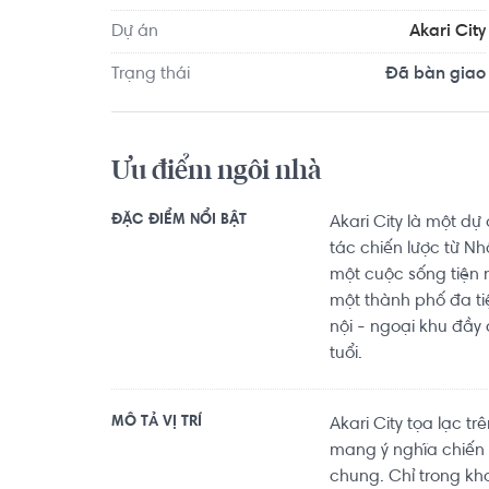
6.4km, California Fitness & Yoga Viet Market khoản
Dự án
Akari City
đầy đủ các tiện ích về y tế, giáo dục và giải trí.
Trạng thái
Đã bàn giao
Ưu điểm ngôi nhà
ĐẶC ĐIỂM NỔI BẬT
Akari City là một d
tác chiến lược từ N
một cuộc sống tiện 
một thành phố đa tiệ
nội - ngoại khu đầy
tuổi.
MÔ TẢ VỊ TRÍ
Akari City tọa lạc tr
mang ý nghĩa chiến l
chung. Chỉ trong kh