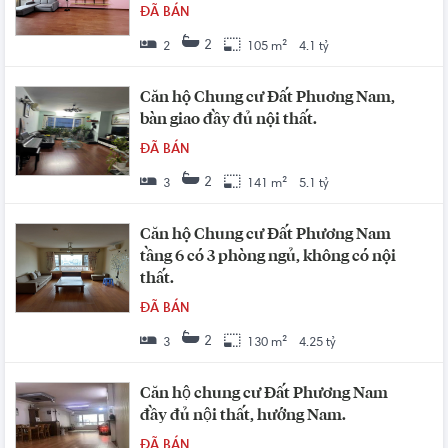
ĐÃ BÁN
2
2
105 m²
4.1 tỷ
Căn hộ Chung cư Đất Phuơng Nam,
bàn giao đầy đủ nội thất.
ĐÃ BÁN
2
3
141 m²
5.1 tỷ
Căn hộ Chung cư Đất Phương Nam
tầng 6 có 3 phòng ngủ, không có nội
thất.
ĐÃ BÁN
2
3
130 m²
4.25 tỷ
Căn hộ chung cư Đất Phương Nam
đầy đủ nội thất, hướng Nam.
ĐÃ BÁN