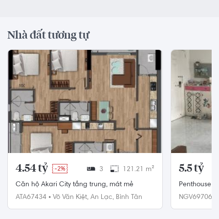
Nhà đất tương tự
4.54 tỷ
5.5 tỷ
-2%
3
121.21 m²
Căn hộ Akari City tầng trung, mát mẻ
Penthouse G
cao thoáng m
ATA67434
•
Võ Văn Kiệt,
An Lạc,
Bình Tân
NGV69706
•
Vấp