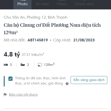
Photo
3D view
Video
Street view
Chu Văn An
Phường 12
Bình Thạnh
Căn hộ Chung cư Đất Phương Nam diện tích
129m²
Mã nhà đất:
ABT145819
Cập nhật:
21/08/2023
4.8 tỷ
37.21 triệu/m²
3
2
129m²
Thông tin đã xác thực, hình ảnh
Sẵn sàng giao dịch
thực, vị trí chính xác, giá đúng
Báo cáo nội dung