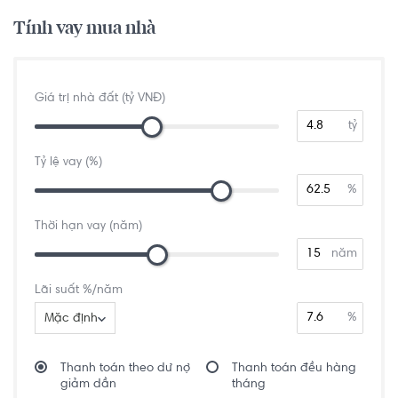
Tính vay mua nhà
Giá trị nhà đất (tỷ VNĐ)
tỷ
Tỷ lệ vay (%)
%
Thời hạn vay (năm)
năm
Lãi suất %/năm
%
Mặc định
Thanh toán theo dư nợ
Thanh toán đều hàng
giảm dần
tháng