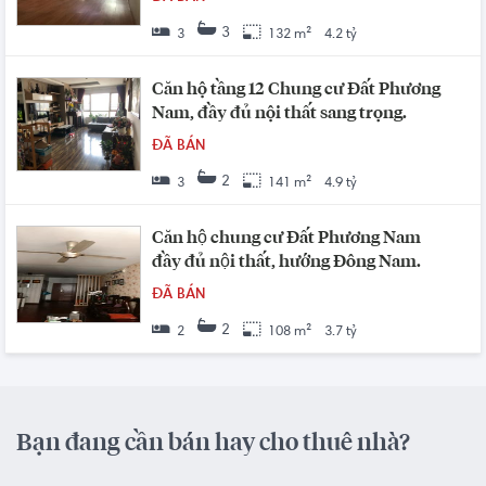
3
3
132 m²
4.2 tỷ
Căn hộ tầng 12 Chung cư Đất Phương
Nam, đầy đủ nội thất sang trọng.
ĐÃ BÁN
2
3
141 m²
4.9 tỷ
Căn hộ chung cư Đất Phương Nam
đầy đủ nội thất, hướng Đông Nam.
ĐÃ BÁN
2
2
108 m²
3.7 tỷ
Bạn đang cần bán hay cho thuê nhà?