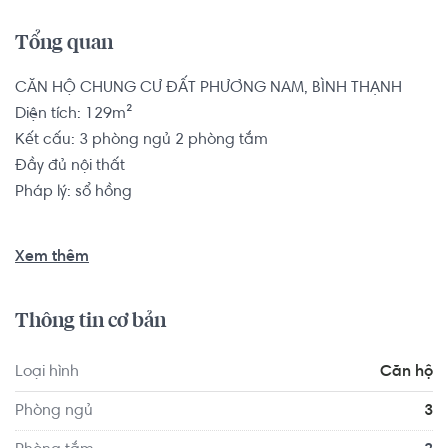
Tổng quan
CĂN HỘ CHUNG CƯ ĐẤT PHƯƠNG NAM, BÌNH THẠNH

Diện tích: 129m²

Kết cấu: 3 phòng ngủ 2 phòng tắm

Đầy đủ nội thất

Pháp lý: sổ hồng

Căn hộ có vị trí cách  Trường Cao đẳng Sài Gòn Gia Định 
Xem thêm
1.0 km, cách Trường Đại học Kinh Tế Tài Chính 1.7 km,...

Tọa lạc tại vị trí thuận tiện di chuyển với đầy đủ các tiện 
Thông tin cơ bản
ích về y tế, giáo dục và giải trí: Bệnh viện quận Bình Thạnh 
1.5 km, Quán ăn Như Xưa 1.8 km, Điện máy XANH 1.6 km
Loại hình
Căn hộ
Phòng ngủ
3