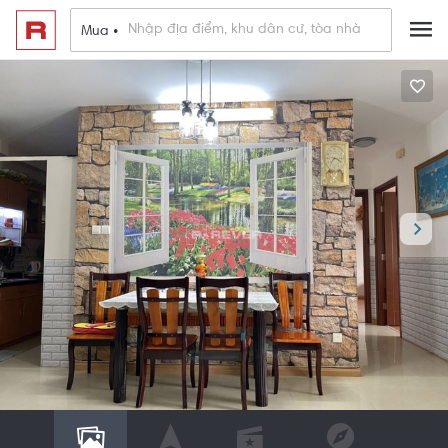
Mua •