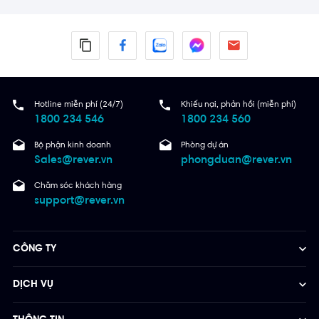
Hotline miễn phí (24/7)
Khiếu nại, phản hồi (miễn phí)
1800 234 546
1800 234 560
Bộ phận kinh doanh
Phòng dự án
Sales@rever.vn
phongduan@rever.vn
Chăm sóc khách hàng
support@rever.vn
CÔNG TY
DỊCH VỤ