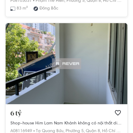
P08103031 •
Phạm Thế Hiển,
Phường 5,
Quận 8,
Hồ Chí Minh
83 m²
Đông Bắc
6 tỷ
Shop-house Him Lam Nam Khánh không có nội thất diện tích 107.5m².
A08116949 •
Tạ Quang Bửu,
Phường 5,
Quận 8,
Hồ Chí Minh