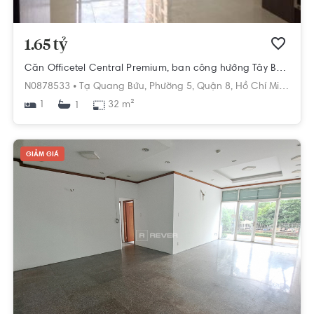
1.65 tỷ
Căn Officetel Central Premium, ban công hướng Tây Bắc.
N0878533 •
Tạ Quang Bửu,
Phường 5,
Quận 8,
Hồ Chí Minh
1
32 m²
1
GIẢM GIÁ