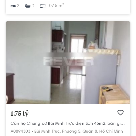
2
107.5 m²
2
1.75 tỷ
Căn hộ Chung cư Bùi Minh Trực diện tích 45m2, bàn giao đầy đủ nội thất.
A0894303 •
Bùi Minh Trực,
Phường 5,
Quận 8,
Hồ Chí Minh