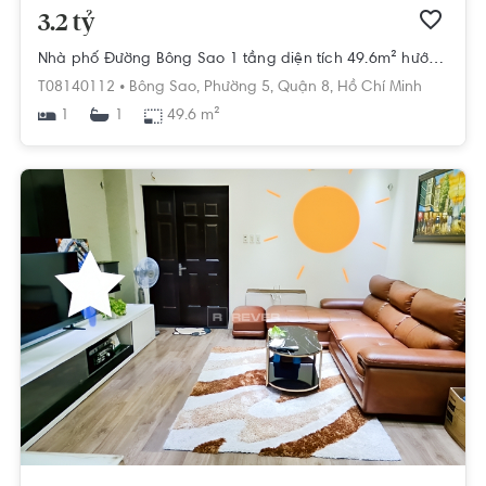
3.2 tỷ
Nhà phố Đường Bông Sao 1 tầng diện tích 49.6m² hướng đông nam pháp lý sổ hồng.
T08140112 •
Bông Sao,
Phường 5,
Quận 8,
Hồ Chí Minh
1
49.6 m²
1