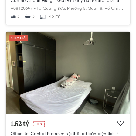
Căn hộ Chánh Hưng - Giai Việt đầy đủ nội thất diện tích 145m²
A08120697 •
Tạ Quang Bửu,
Phường 5,
Quận 8,
Hồ Chí Minh
3
145 m²
3
GIẢM GIÁ
1.52 tỷ
-10%
Office-tel Central Premium nội thất cơ bản diện tích 28m².