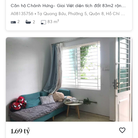
Căn hộ Chánh Hưng- Giai Việt diện tích đất 83m2 rộng thoáng.
A08135756 •
Tạ Quang Bửu,
Phường 5,
Quận 8,
Hồ Chí Minh
2
83 m²
2
1.69 tỷ