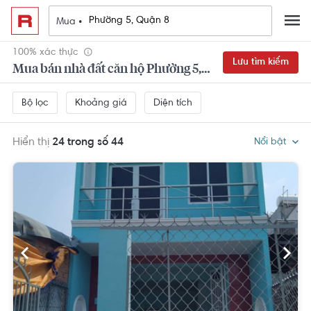
Mua •
100% xác thực
Lưu tìm kiếm
Mua bán nhà đất căn hộ Phường 5, Quận 8
Khoảng giá
Diện tích
Bộ lọc
Hiển thị
24 trong số 44
Nổi bật