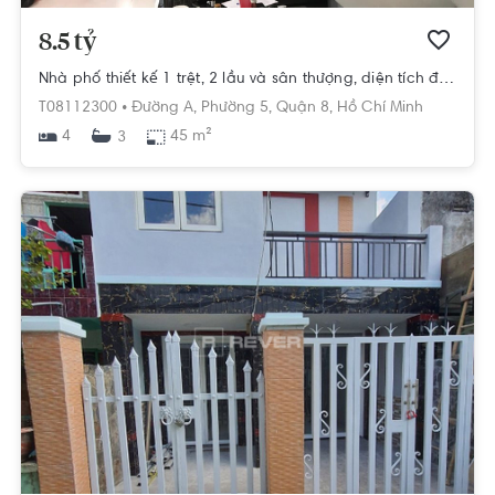
8.5 tỷ
Nhà phố thiết kế 1 trệt, 2 lầu và sân thượng, diện tích đất 45m2.
T08112300 •
Đường A,
Phường 5,
Quận 8,
Hồ Chí Minh
4
45 m²
3