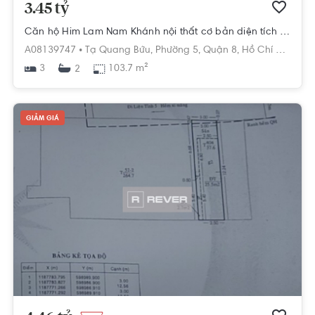
3.45 tỷ
Căn hộ Him Lam Nam Khánh nội thất cơ bản diện tích 103.7m².
A08139747 •
Tạ Quang Bửu,
Phường 5,
Quận 8,
Hồ Chí Minh
3
103.7 m²
2
GIẢM GIÁ