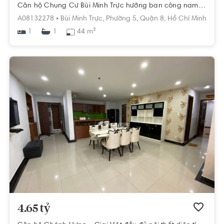
Căn hộ Chung Cư Bùi Minh Trực hướng ban công nam không có nội thất diện tích 44m².
A08132278 •
Bùi Minh Trực,
Phường 5,
Quận 8,
Hồ Chí Minh
1
44 m²
1
4.65 tỷ