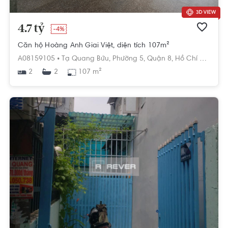
4.7 tỷ
-4%
Căn hộ Hoàng Anh Giai Việt, diện tích 107m²
A08159105 •
Tạ Quang Bửu,
Phường 5,
Quận 8,
Hồ Chí Minh
2
107 m²
2