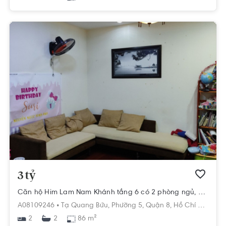
3 tỷ
Căn hộ Him Lam Nam Khánh tầng 6 có 2 phòng ngủ, đầy đủ nội thất.
A08109246 •
Tạ Quang Bửu,
Phường 5,
Quận 8,
Hồ Chí Minh
2
86 m²
2