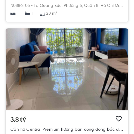
N0886105 •
Tạ Quang Bửu,
Phường 5,
Quận 8,
Hồ Chí Minh
1
28 m²
1
3.8 tỷ
Căn hộ Central Premium hướng ban công đông bắc đầy đủ nội thất diện tích 73.5m²