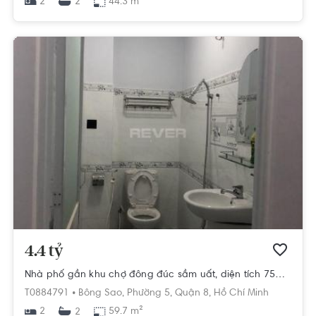
2
44.3 m²
2
4.4 tỷ
Nhà phố gần khu chợ đông đúc sầm uất, diện tích 75m2.
T0884791 •
Bông Sao,
Phường 5,
Quận 8,
Hồ Chí Minh
2
59.7 m²
2