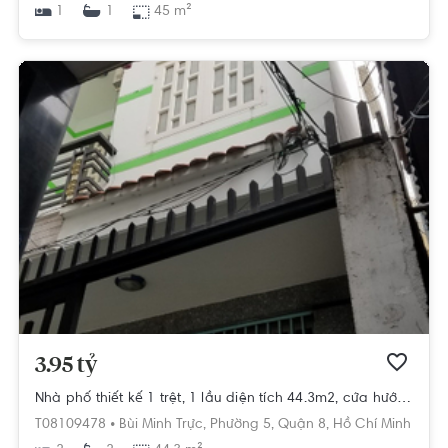
1
45 m²
1
3.95 tỷ
Nhà phố thiết kế 1 trệt, 1 lầu diện tích 44.3m2, cửa hướng Đông Nam.
T08109478 •
Bùi Minh Trực,
Phường 5,
Quận 8,
Hồ Chí Minh