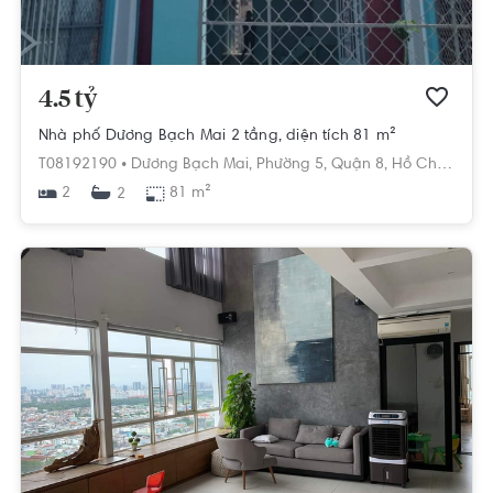
4.5 tỷ
Nhà phố Dương Bạch Mai 2 tầng, diện tích 81 m²
T08192190 •
Dương Bạch Mai,
Phường 5,
Quận 8,
Hồ Chí Minh
2
81 m²
2