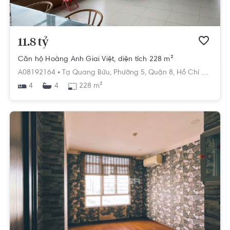
11.8 tỷ
Căn hộ Hoàng Anh Giai Việt, diện tích 228 m²
A08192164 •
Tạ Quang Bửu,
Phường 5,
Quận 8,
Hồ Chí Minh
4
228 m²
4