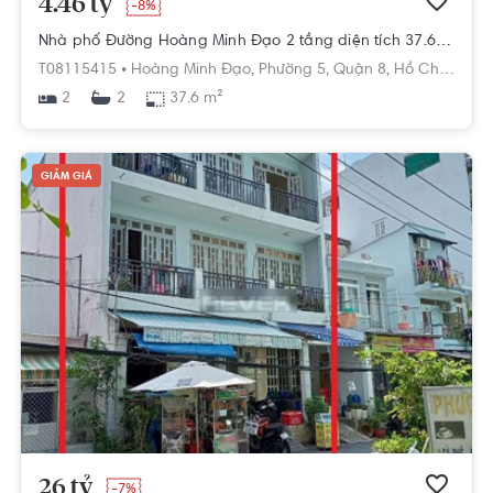
4.46 tỷ
-8%
Nhà phố Đường Hoàng Minh Đạo 2 tầng diện tích 37.6m² cửa hướng bắc pháp lý sổ hồng
T08115415 •
Hoàng Minh Đạo,
Phường 5,
Quận 8,
Hồ Chí Minh
2
37.6 m²
2
GIẢM GIÁ
26 tỷ
-7%