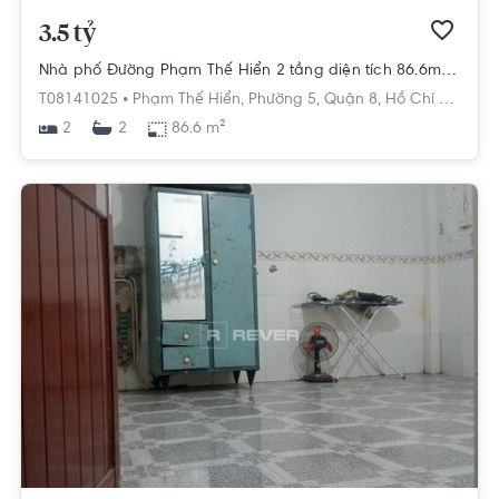
3.5 tỷ
Nhà phố Đường Phạm Thế Hiển 2 tầng diện tích 86.6m² hướng nam pháp lý sổ hồng
T08141025 •
Phạm Thế Hiển,
Phường 5,
Quận 8,
Hồ Chí Minh
2
86.6 m²
2