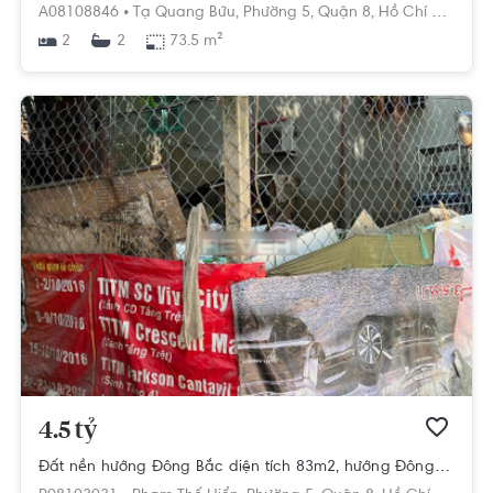
A08108846 •
Tạ Quang Bửu,
Phường 5,
Quận 8,
Hồ Chí Minh
2
73.5 m²
2
4.5 tỷ
Đất nền hướng Đông Bắc diện tích 83m2, hướng Đông Bắc mát mẻ.