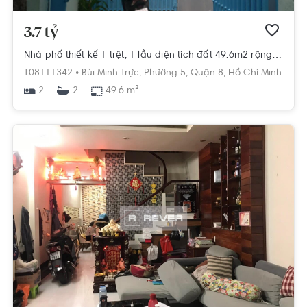
3.7 tỷ
Nhà phố thiết kế 1 trệt, 1 lầu diện tích đất 49.6m2 rộng thoáng.
T08111342 •
Bùi Minh Trực,
Phường 5,
Quận 8,
Hồ Chí Minh
2
49.6 m²
2