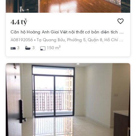
4.4 tỷ
Căn hộ Hoàng Anh Giai Việt nội thất cơ bản diện tích 150m²
A08192056 •
Tạ Quang Bửu,
Phường 5,
Quận 8,
Hồ Chí Minh
3
150 m²
3