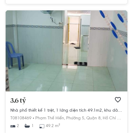
3.6 tỷ
Nhà phố thiết kế 1 trệt, 1 lửng diện tích 49.1m2, khu dân cư sầm uất.
T08108469 •
Phạm Thế Hiển,
Phường 5,
Quận 8,
Hồ Chí Minh
2
49.2 m²
1