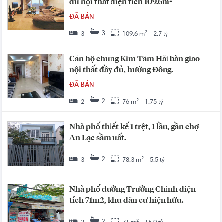
đủ nội thất diện tích 109.6m²
ĐÃ BÁN
3
3
109.6 m²
2.7 tỷ
Căn hộ chung Kim Tâm Hải bàn giao
nội thất đầy đủ, hướng Đông.
ĐÃ BÁN
2
2
76 m²
1.75 tỷ
Nhà phố thiết kế 1 trệt, 1 lầu, gần chợ
An Lạc sầm uất.
2
3
78.3 m²
5.5 tỷ
Nhà phố đường Trường Chinh diện
tích 71m2, khu dân cư hiện hữu.