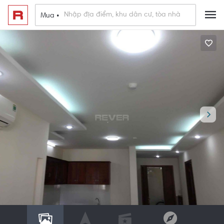
Mua •