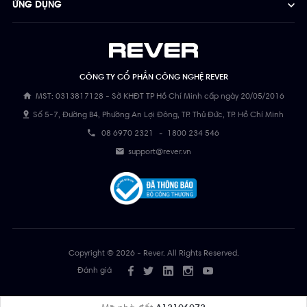
ỨNG DỤNG
CÔNG TY CỔ PHẦN CÔNG NGHỆ REVER
MST: 0313817128 - Sở KHĐT TP Hồ Chí Minh cấp ngày 20/05/2016
Số 5-7, Đường B4, Phường An Lợi Đông, TP. Thủ Đức, TP. Hồ Chí Minh
08 6970 2321
-
1800 234 546
support@rever.vn
Copyright © 2026 - Rever. All Rights Reserved.
Đánh giá