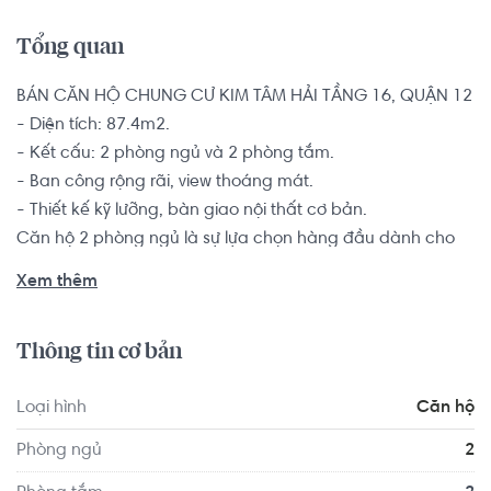
Tổng quan
BÁN CĂN HỘ CHUNG CƯ KIM TÂM HẢI TẦNG 16, QUẬN 12

- Diện tích: 87.4m2.

- Kết cấu: 2 phòng ngủ và 2 phòng tắm.

- Ban công rộng rãi, view thoáng mát.

- Thiết kế kỹ lưỡng, bàn giao nội thất cơ bản.

Căn hộ 2 phòng ngủ là sự lựa chọn hàng đầu dành cho 
các đôi vợ chồng trẻ, hộ gia đình từ 2-4 thành viên muốn 
Xem thêm
tìm kiếm một chốn an cư để yên tâm lập nghiệp nơi thành 
phố đông đúc này.

Thông tin cơ bản
Chung cư đầu tư 04 thang máy hiện đại cùng 02 thang 
Loại hình
Căn hộ
thoát hiểm, có hệ thống điện dự phòng, hệ thống PCCC 
tự động và hệ thống gom rác trung tâm. Đồng thời ngoài 
Phòng ngủ
2
hệ thống camera quan sát, Kim Tâm Hải luôn có đội ngũ 