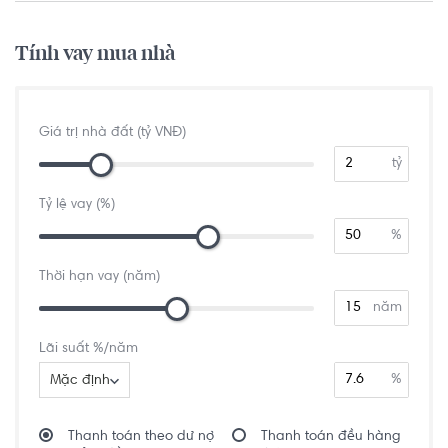
Tính vay mua nhà
Giá trị nhà đất (tỷ VNĐ)
tỷ
Tỷ lệ vay (%)
%
Thời hạn vay (năm)
năm
Lãi suất %/năm
%
Mặc định
Thanh toán theo dư nợ
Thanh toán đều hàng