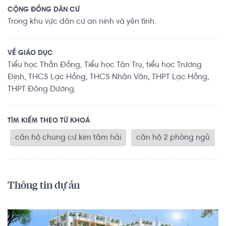
CỘNG ĐỒNG DÂN CƯ
Trong khu vực dân cư an ninh và yên tĩnh.
VỀ GIÁO DỤC
Tiểu học Thần Đồng, Tiểu học Tân Trụ, tiểu học Trương
Định, THCS Lạc Hồng, THCS Nhân Văn, THPT Lạc Hồng,
THPT Đông Dương.
TÌM KIẾM THEO TỪ KHOÁ
căn hộ chung cư kim tâm hải
căn hộ 2 phòng ngủ
Thông tin dự án