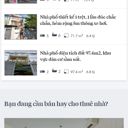
2
3
71 m²
15.9 tỷ
Nhà phố thiết kế 1 trệt, 1 lầu đúc chắc
chắn, hẻm rộng 5m thông xe hơi.
6
5
71.7 m²
6.4 tỷ
Nhà phố diện tích đất 97.4m2, khu
vực dân cư sầm uất.
2
2
97.4 m²
6.8 tỷ
Bạn đang cần bán hay cho thuê nhà?