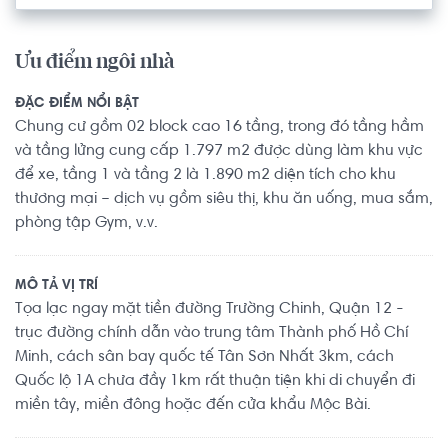
Ưu điểm ngôi nhà
ĐẶC ĐIỂM NỔI BẬT
Chung cư gồm 02 block cao 16 tầng, trong đó tầng hầm
và tầng lửng cung cấp 1.797 m2 được dùng làm khu vực
để xe, tầng 1 và tầng 2 là 1.890 m2 diện tích cho khu
thương mại – dịch vụ gồm siêu thị, khu ăn uống, mua sắm,
phòng tập Gym, v.v.
MÔ TẢ VỊ TRÍ
Tọa lạc ngay mặt tiền đường Trường Chinh, Quận 12 -
trục đường chính dẫn vào trung tâm Thành phố Hồ Chí
Minh, cách sân bay quốc tế Tân Sơn Nhất 3km, cách
Quốc lộ 1A chưa đầy 1km rất thuận tiện khi di chuyển đi
miền tây, miền đông hoặc đến cửa khẩu Mộc Bài.