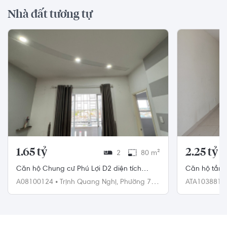
Nhà đất tương tự
1.65 tỷ
2.25 tỷ
2
80 m²
Căn hộ Chung cư Phú Lợi D2 diện tích
Căn hộ tầng
80m2 rộng thoáng.
84m2, bàn gi
A08100124
•
Trịnh Quang Nghị,
Phường 7,
ATA103881
Quận 8
Bình Tân