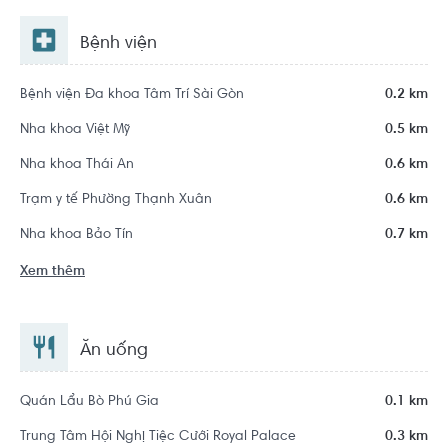
Bệnh viện
Bệnh viện Đa khoa Tâm Trí Sài Gòn
0.2 km
Nha khoa Việt Mỹ
0.5 km
Nha khoa Thái An
0.6 km
Trạm y tế Phường Thạnh Xuân
0.6 km
Nha khoa Bảo Tín
0.7 km
Xem thêm
Ăn uống
Quán Lẩu Bò Phú Gia
0.1 km
Trung Tâm Hội Nghị Tiệc Cưới Royal Palace
0.3 km