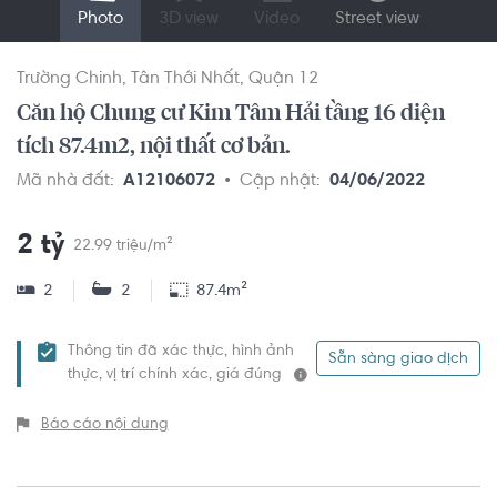
Photo
3D view
Video
Street view
Trường Chinh
Tân Thới Nhất
Quận 12
Căn hộ Chung cư Kim Tâm Hải tầng 16 diện
tích 87.4m2, nội thất cơ bản.
Mã nhà đất:
A12106072
Cập nhật:
04/06/2022
2 tỷ
22.99 triệu/m²
2
2
87.4m²
Thông tin đã xác thực, hình ảnh
Sẵn sàng giao dịch
thực, vị trí chính xác, giá đúng
Báo cáo nội dung