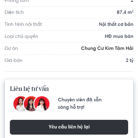
Phòng tắm
2
bảo vệ túc trực 24/24 trong và ngoài tòa nhà, đảm bảo 
an toàn và sẵn sàng hỗ trợ an ninh cho các căn hộ.
Diện tích
87.4 m²
Tình hình nội thất
Nội thất cơ bản
Loại chủ quyền
HĐ mua bán
Dự án
Chung Cư Kim Tâm Hải
Giá bán
2 tỷ
Liên hệ tư vấn
Chuyên viên đã sẵn
sàng hỗ trợ!
Yêu cầu liên hệ lại