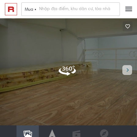
Mua •