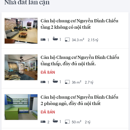
Nhà đất lân cận
Căn hộ chung cư Nguyễn Đình Chiểu
tầng 2 không có nội thất
1
1
34.3 m²
2.15 tỷ
Căn hộ Chung cư Nguyễn Đình Chiểu
tầng thấp, đầy đủ nội thất.
ĐÃ BÁN
1
1
36 m²
2.7 tỷ
Căn hộ chung cư Nguyễn Đình Chiểu
2 phòng ngủ, đầy đủ nội thất
ĐÃ BÁN
1
2
50 m²
2 tỷ