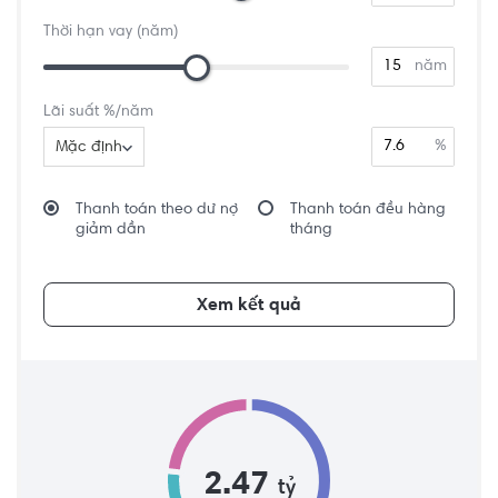
Thời hạn vay (năm)
năm
Lãi suất %/năm
%
Mặc định
Thanh toán theo dư nợ
Thanh toán đều hàng
giảm dần
tháng
Xem kết quả
2.47
tỷ