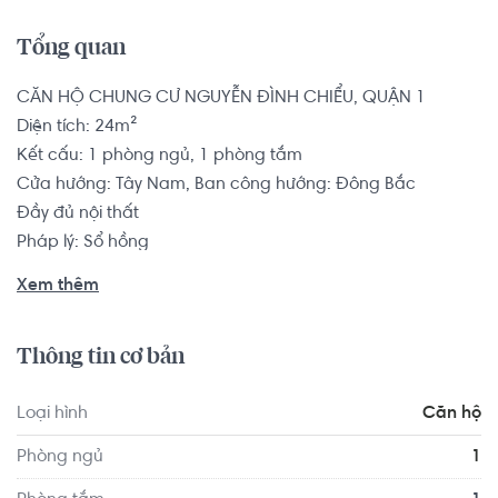
Tổng quan
CĂN HỘ CHUNG CƯ NGUYỄN ĐÌNH CHIỂU, QUẬN 1

Diện tích: 24m²

Kết cấu: 1 phòng ngủ, 1 phòng tắm

Cửa hướng: Tây Nam, Ban công hướng: Đông Bắc

Đầy đủ nội thất

Pháp lý: Sổ hồng

Xem thêm
Căn hộ có vị trí cách Trường Mầm non Tư Thục 2-9 0.3 km, 
cách Trường Đại học Kinh Tế Tài Chính 0.9 km... Tọa lạc 
Thông tin cơ bản
tại vị trí thuận tiện di chuyển với đầy đủ các tiện ích về y tế, 
giáo dục và giải trí xung quanh như: Bệnh viện quận Bình 
Loại hình
Căn hộ
Thạnh, Bệnh viện Thẩm Mỹ Quốc Tế - Seoul Center Quận 
1...
Phòng ngủ
1