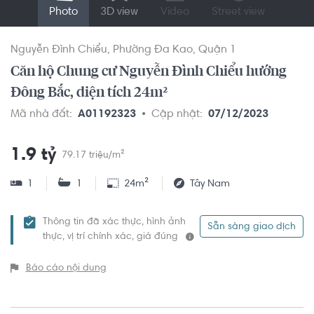
Photo
3D view
Video
Street view
Nguyễn Đình Chiểu
Phường Đa Kao
Quận 1
Căn hộ Chung cư Nguyễn Đình Chiểu hướng
Đông Bắc, diện tích 24m²
Mã nhà đất:
A01192323
Cập nhật:
07/12/2023
1.9 tỷ
79.17 triệu/m²
1
1
24m²
Tây Nam
Thông tin đã xác thực, hình ảnh
Sẵn sàng giao dịch
thực, vị trí chính xác, giá đúng
Báo cáo nội dung