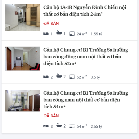
Căn hộ 1A-1B Nguyễn Đình Chiểu nội
thất cơ bản diện tích 24m²
ĐÃ BÁN
1
1
24 m²
1.55 tỷ
Căn hộ Chung cư B1 Trường Sa hướng
ban công đông nam nội thất cơ bản
diện tích 52m²
2
2
52 m²
3.5 tỷ
Căn hộ Chung cư B1 Trường Sa hướng
ban công nam nội thất cơ bản diện
tích 54m²
ĐÃ BÁN
2
3
54 m²
2.65 tỷ