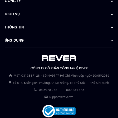
CÔNG TY
DỊCH VỤ
THÔNG TIN
ỨNG DỤNG
CÔNG TY CỔ PHẦN CÔNG NGHỆ REVER
MST: 0313817128 - Sở KHĐT TP Hồ Chí Minh cấp ngày 20/05/2016
Số 5-7, Đường B4, Phường An Lợi Đông, TP. Thủ Đức, TP. Hồ Chí Minh
08 6970 2321
-
1800 234 546
support@rever.vn