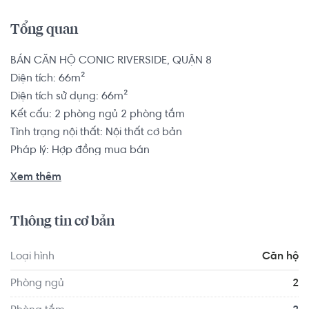
Tổng quan
BÁN CĂN HỘ CONIC RIVERSIDE, QUẬN 8

Diện tích: 66m²

Diện tích sử dụng: 66m²

Kết cấu: 2 phòng ngủ 2 phòng tắm

Tình trạng nội thất: Nội thất cơ bản

Pháp lý: Hợp đồng mua bán

Xem thêm
Conic Riverside đích thực là địa điểm lý tưởng để sống, 
sinh hoạt và làm việc khi nhắc đến bởi tính tiện ích trong đi 
Thông tin cơ bản
lại, di chuyển và giao thông: cách trung tâm các Quận 5, 
Quận 6 chỉ 5 phút; các khu trung tâm như Quận 1, Quận 
Loại hình
Căn hộ
2 thì chỉ cần 15 phút đi xe là có thể tới ngay.
Phòng ngủ
2