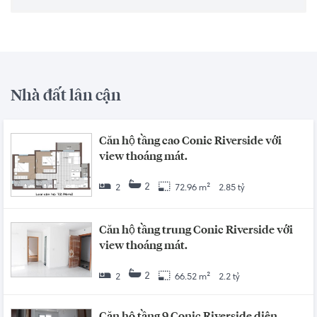
Nhà đất lân cận
Căn hộ tầng cao Conic Riverside với
view thoáng mát.
2
2
72.96 m²
2.85 tỷ
Căn hộ tầng trung Conic Riverside với
view thoáng mát.
2
2
66.52 m²
2.2 tỷ
Căn hộ tầng 9 Conic Riverside diện