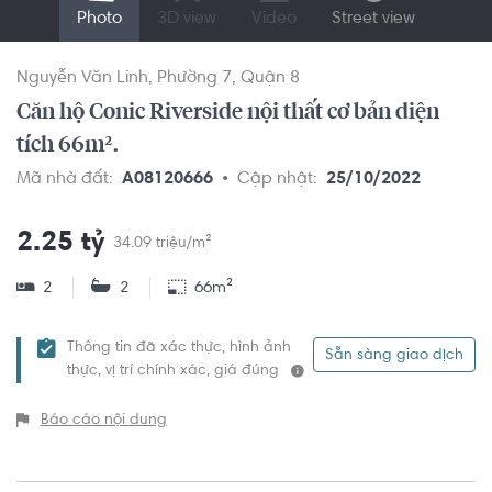
Photo
3D view
Video
Street view
Nguyễn Văn Linh
Phường 7
Quận 8
Căn hộ Conic Riverside nội thất cơ bản diện
tích 66m².
Mã nhà đất:
A08120666
Cập nhật:
25/10/2022
2.25 tỷ
34.09 triệu/m²
2
2
66m²
Thông tin đã xác thực, hình ảnh
Sẵn sàng giao dịch
thực, vị trí chính xác, giá đúng
Báo cáo nội dung