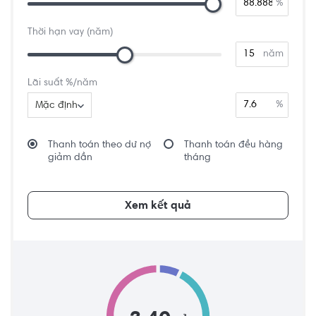
%
Thời hạn vay (năm)
năm
Lãi suất %/năm
%
Mặc định
Thanh toán theo dư nợ
Thanh toán đều hàng
giảm dần
tháng
Xem kết quả