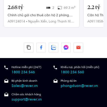
2.68 tỷ
2.2 tỷ
2
69.3 m²
Chính chủ gửi cho thuê căn hộ 2 phòng
Căn hộ Thủ 
70m2 đủ nội thất Vinhomes Grand Park giá
đông đầy đủ 
A09124014
•
Nguyễn Xiển,
Long Thạnh Mỹ,
A09118584
8 triệu
Quận 9
Quận 9
Hotline miễn phí (24/7)
Khiếu nại, phản hồi (miễn phí)
1800 234 546
1800 234 560
Bộ phận kinh doanh
Phòng dự án
Sales@rever.vn
phongduan@rever.vn
Chăm sóc khách hàng
support@rever.vn