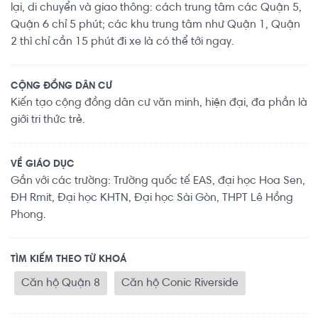
lại, di chuyển và giao thông: cách trung tâm các Quận 5,
Quận 6 chỉ 5 phút; các khu trung tâm như Quận 1, Quận
2 thì chỉ cần 15 phút đi xe là có thể tới ngay.
CỘNG ĐỒNG DÂN CƯ
Kiến tạo cộng đồng dân cư văn minh, hiện đại, đa phần là
giới tri thức trẻ.
VỀ GIÁO DỤC
Gần với các trường: Trường quốc tế EAS, đại học Hoa Sen,
ĐH Rmit, Đại học KHTN, Đại học Sài Gòn, THPT Lê Hồng
Phong.
TÌM KIẾM THEO TỪ KHOÁ
Căn hộ Quận 8
Căn hộ Conic Riverside