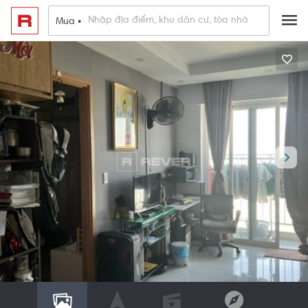
Mua •