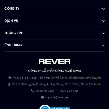
CÔNG TY
DỊCH VỤ
THÔNG TIN
ỨNG DỤNG
CÔNG TY CỔ PHẦN CÔNG NGHỆ REVER
MST: 0313817128 - Sở KHĐT TP Hồ Chí Minh cấp ngày 20/05/2016
Số 5-7, Đường B4, Phường An Lợi Đông, TP. Thủ Đức, TP. Hồ Chí Minh
08 6970 2321
-
1800 234 546
support@rever.vn