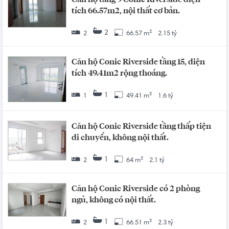
tích 66.57m2, nội thất cơ bản.
2
2
66.57 m²
2.15 tỷ
Căn hộ Conic Riverside tầng 15, diện
tích 49.41m2 rộng thoáng.
1
1
49.41 m²
1.6 tỷ
Căn hộ Conic Riverside tầng thấp tiện
di chuyển, không nội thất.
1
2
64 m²
2.1 tỷ
Căn hộ Conic Riverside có 2 phòng
ngủ, không có nội thất.
1
2
66.51 m²
2.3 tỷ