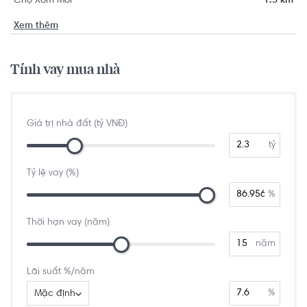
Chợ Xóm Mới
1.3 km
Xem thêm
Tính vay mua nhà
Giá trị nhà đất (tỷ VNĐ)
tỷ
Tỷ lệ vay (%)
%
Thời hạn vay (năm)
năm
Lãi suất %/năm
%
Mặc định