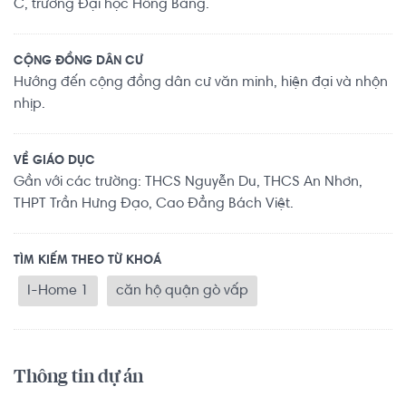
C, trường Đại học Hồng Bàng.
CỘNG ĐỒNG DÂN CƯ
Hướng đến cộng đồng dân cư văn minh, hiện đại và nhộn
nhịp.
VỀ GIÁO DỤC
Gần với các trường: THCS Nguyễn Du, THCS An Nhơn,
THPT Trần Hưng Đạo, Cao Đẳng Bách Việt.
TÌM KIẾM THEO TỪ KHOÁ
I-Home 1
căn hộ quận gò vấp
Thông tin dự án