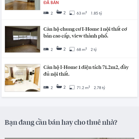
ĐÃ BÁN
2
2
63 m²
1.85 tỷ
Căn hộ chung cư I-Home 1 nội thất cơ
bản cao cấp, view thành phố.
2
2
68 m²
2 tỷ
Căn hộ I-Home 1 diện tích 71.2m2, đầy
đủ nội thất.
2
2
71.2 m²
2.78 tỷ
Bạn đang cần bán hay cho thuê nhà?