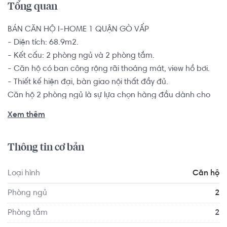
Tổng quan
BÁN CĂN HỘ I-HOME 1 QUẬN GÒ VẤP

- Diện tích: 68.9m2.

- Kết cấu: 2 phòng ngủ và 2 phòng tắm.

- Căn hộ có ban công rộng rãi thoáng mát, view hồ bơi.

- Thiết kế hiện đại, bàn giao nội thất đầy đủ.

Căn hộ 2 phòng ngủ là sự lựa chọn hàng đầu dành cho 
các đôi vợ chồng trẻ, hộ gia đình từ 2-4 thành viên muốn 
Xem thêm
tìm kiếm một chốn an cư để yên tâm lập nghiệp nơi thành 
phố đông đúc này.

Thông tin cơ bản
Tọa lạc tại trung tâm hành chính quận Gò Vấp, TP.HCM, 
Loại hình
Căn hộ
Khu căn hộ I-Home nằm trong khu dân cư hiện hữu với hệ 
thống giao thông thuận lợi và kết nối nhanh chóng đến: 
Phòng ngủ
2
Trung tâm văn hóa thể dục thể thao Gò Vấp, siêu thị Big 
Phòng tắm
2
C, trường Đại học Hồng Bàng.