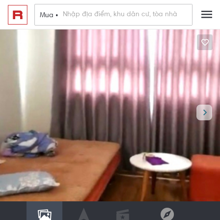
Mua •