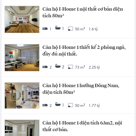
Căn hộ I-Home 1 nội thất cơ bản diện
tích 50m²
1
1
50 m²
1.6 tỷ
Căn hộ I-Home 1 thiết kế 2 phòng ngủ,
đầy đủ nội thất.
2
2
73 m²
2.25 tỷ
Căn hộ I-Home 1 hướng Đông Nam,
diện tích 50m²
1
2
50 m²
1.77 tỷ
Căn hộ I-Home 1 diện tích 63m2, nội
thất cơ bản.