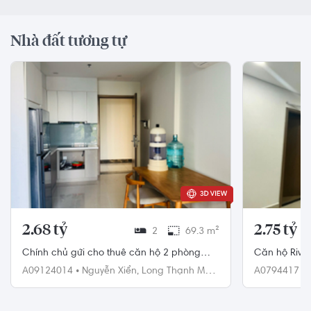
Nhà đất tương tự
2.68 tỷ
2.75 tỷ
2
69.3 m²
Chính chủ gửi cho thuê căn hộ 2 phòng
Căn hộ Rive
70m2 đủ nội thất Vinhomes Grand Park giá
nội thất cơ b
A09124014
•
Nguyễn Xiển,
Long Thạnh Mỹ,
A0794417
•
8 triệu
Quận 9
Quận 7