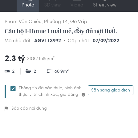
Photo
3D view
Video
Street view
Phạm Văn Chiêu
Phường 14
Gò Vấp
Căn hộ I-Home 1 mát mẻ, đầy đủ nội thất.
Mã nhà đất:
AGV113992
Cập nhật:
07/09/2022
2.3 tỷ
33.82 triệu/m²
2
2
68.9m²
Thông tin đã xác thực, hình ảnh
Sẵn sàng giao dịch
thực, vị trí chính xác, giá đúng
Báo cáo nội dung