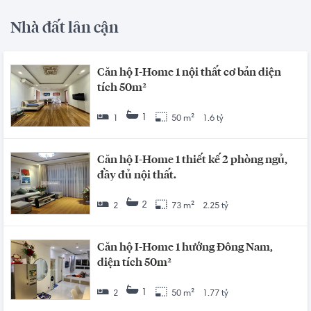
Nhà đất lân cận
Căn hộ I-Home 1 nội thất cơ bản diện
tích 50m²
1
1
50 m²
1.6 tỷ
Căn hộ I-Home 1 thiết kế 2 phòng ngủ,
đầy đủ nội thất.
2
2
73 m²
2.25 tỷ
Căn hộ I-Home 1 hướng Đông Nam,
diện tích 50m²
1
2
50 m²
1.77 tỷ