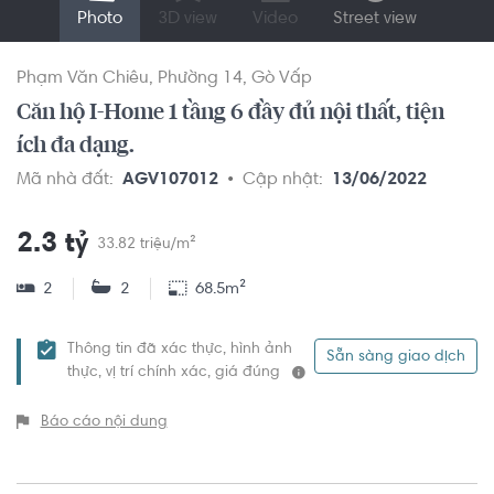
Photo
3D view
Video
Street view
Phạm Văn Chiêu
Phường 14
Gò Vấp
Căn hộ I-Home 1 tầng 6 đầy đủ nội thất, tiện
ích đa dạng.
Mã nhà đất:
AGV107012
Cập nhật:
13/06/2022
2.3 tỷ
33.82 triệu/m²
2
2
68.5m²
Thông tin đã xác thực, hình ảnh
Sẵn sàng giao dịch
thực, vị trí chính xác, giá đúng
Báo cáo nội dung