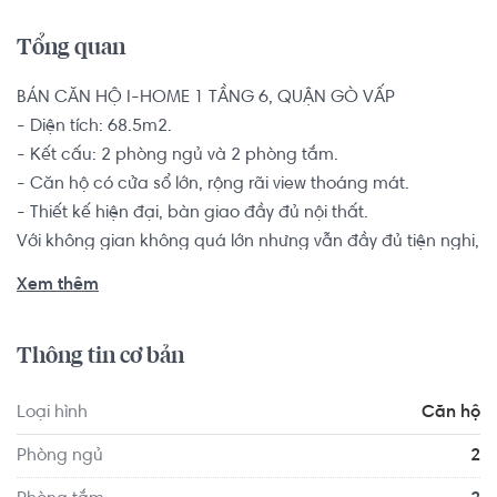
Tổng quan
BÁN CĂN HỘ I-HOME 1 TẦNG 6, QUẬN GÒ VẤP

- Diện tích: 68.5m2.

- Kết cấu: 2 phòng ngủ và 2 phòng tắm.

- Căn hộ có cửa sổ lớn, rộng rãi view thoáng mát.

- Thiết kế hiện đại, bàn giao đầy đủ nội thất.

Với không gian không quá lớn nhưng vẫn đầy đủ tiện nghi, 
thiết kế hiện đại, cùng hàng loạt tiện ích đẳng cấp, giá 
Xem thêm
thành hợp lý, căn hộ sẽ là lựa chọn lý tưởng cho nhiều 
nhóm khách hàng chọn để sinh sống như các khách 
Thông tin cơ bản
hàng độc thân, yêu thích sự tự do hay các cặp vợ chồng 
trẻ mong muốn có một không gian sinh hoạt riêng tư, ấm 
Loại hình
Căn hộ
cúng.

Phòng ngủ
2
Tọa lạc tại trung tâm hành chính quận Gò Vấp, TP.HCM, 