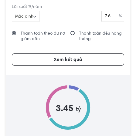
Lãi suất %/năm
%
Mặc định
Thanh toán theo dư nợ
Thanh toán đều hàng
giảm dần
tháng
Xem kết quả
3.45
tỷ