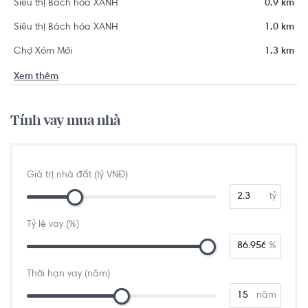
Siêu thị Bách hóa XANH
0.9 km
Siêu thị Bách hóa XANH
1.0 km
Chợ Xóm Mới
1.3 km
Xem thêm
Tính vay mua nhà
Giá trị nhà đất (tỷ VNĐ)
tỷ
Tỷ lệ vay (%)
%
Thời hạn vay (năm)
năm