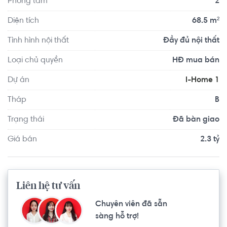
Phòng tắm
2
Khu căn hộ I-Home nằm trong khu dân cư hiện hữu với hệ 
thống giao thông thuận lợi và kết nối nhanh chóng đến: 
Diện tích
68.5 m²
Trung tâm văn hóa thể dục thể thao Gò Vấp, siêu thị Big 
Tình hình nội thất
Đầy đủ nội thất
C, trường Đại học Hồng Bàng.
Loại chủ quyền
HĐ mua bán
Dự án
I-Home 1
Tháp
B
Trạng thái
Đã bàn giao
Giá bán
2.3 tỷ
Liên hệ tư vấn
Chuyên viên đã sẵn
sàng hỗ trợ!