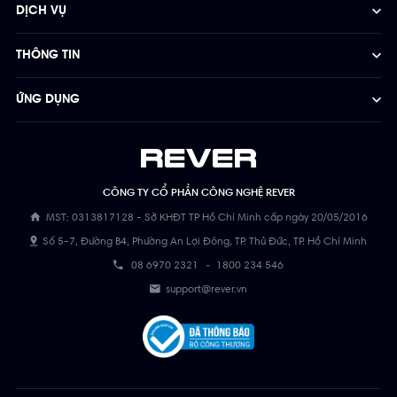
DỊCH VỤ
THÔNG TIN
ỨNG DỤNG
CÔNG TY CỔ PHẦN CÔNG NGHỆ REVER
MST: 0313817128 - Sở KHĐT TP Hồ Chí Minh cấp ngày 20/05/2016
Số 5-7, Đường B4, Phường An Lợi Đông, TP. Thủ Đức, TP. Hồ Chí Minh
08 6970 2321
-
1800 234 546
support@rever.vn