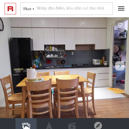
Mua •