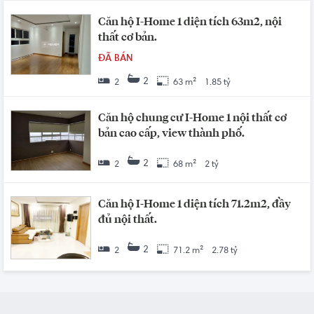
Căn hộ I-Home 1 diện tích 63m2, nội
thất cơ bản.
ĐÃ BÁN
2
2
63 m²
1.85 tỷ
Căn hộ chung cư I-Home 1 nội thất cơ
bản cao cấp, view thành phố.
2
2
68 m²
2 tỷ
Căn hộ I-Home 1 diện tích 71.2m2, đầy
đủ nội thất.
2
2
71.2 m²
2.78 tỷ