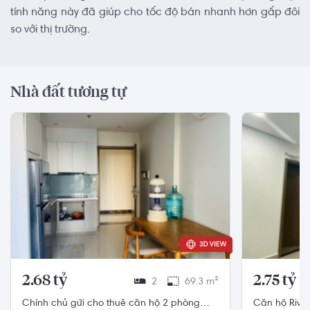
tính năng này đã giúp cho tốc độ bán nhanh hơn gấp đôi
so với thị trường.
Nhà đất tương tự
2.68 tỷ
2.75 tỷ
2
69.3 m²
Chính chủ gửi cho thuê căn hộ 2 phòng
Căn hộ Rive