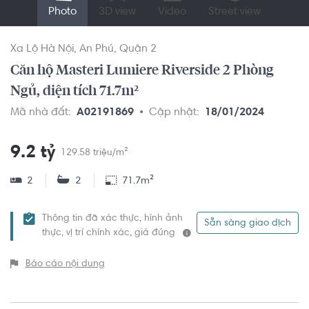
Photo
3D view
Video
Street view
Xa Lộ Hà Nội
An Phú
Quận 2
Căn hộ Masteri Lumiere Riverside 2 Phòng
Ngủ, diện tích 71.7m²
Mã nhà đất:
A02191869
Cập nhật:
18/01/2024
9.2 tỷ
129.58 triệu/m²
2
2
71.7m²
Thông tin đã xác thực, hình ảnh
Sẵn sàng giao dịch
thực, vị trí chính xác, giá đúng
Báo cáo nội dung