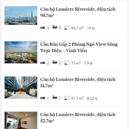
Căn hộ Lumiere Riverside, diện tích
95.7m²
2
3
95.7 m²
19 tỷ
Cần Bán Gấp 2 Phòng Ngủ View Sông
Trực Diện – Vĩnh Viễn
2
2
73 m²
7.9 tỷ
Căn hộ Lumiere Riverside, diện tích
51.7m²
1
1
51.7 m²
8.22 tỷ
Căn hộ Lumiere Riverside, diện tích
52.7m²