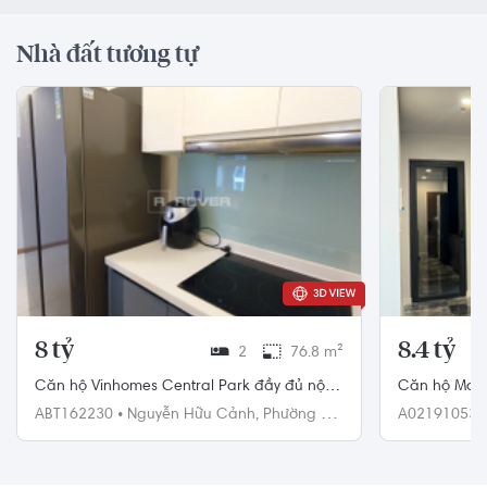
Nhà đất tương tự
8 tỷ
8.4 tỷ
2
76.8 m²
Căn hộ Vinhomes Central Park đầy đủ nội
Căn hộ Maste
thất diện tích 76.8m²
ngủ diện tíc
ABT162230
•
Nguyễn Hữu Cảnh,
Phường 22,
A02191053
Bình Thạnh