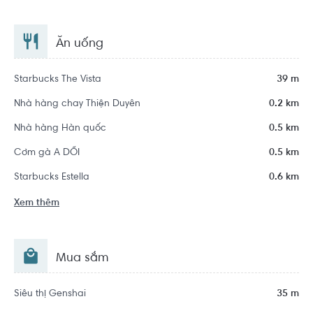
Ăn uống
Starbucks The Vista
39 m
Nhà hàng chay Thiện Duyên
0.2 km
Nhà hàng Hàn quốc
0.5 km
Cơm gà A DỔI
0.5 km
Starbucks Estella
0.6 km
Xem thêm
Mua sắm
Siêu thị Genshai
35 m