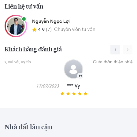
Liên hệ tư vấn
Nguyễn Ngọc Lợi
Chuyên viên tư vấn
4.9
(7)
Khách hàng đánh giá
Cute thân thiện nhiệt tình
*** Vy
023
07/07/2023
Nhà đất lân cận