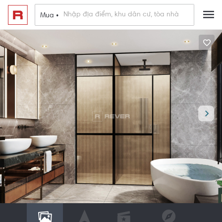
Mua •