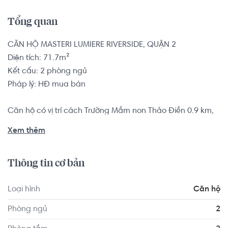
Tổng quan
CĂN HỘ MASTERI LUMIERE RIVERSIDE, QUẬN 2

Diện tích: 71.7m²

Kết cấu: 2 phòng ngủ

Pháp lý: HĐ mua bán

Căn hộ có vị trí cách Trường Mầm non Thảo Điền 0.9 km, 
cách Trường Mầm non Sakura Montessori Quận 2 - TP 
Xem thêm
HCM 1.7 km... Tọa lạc tại vị trí thuận tiện di chuyển với đầy 
đủ các tiện ích về y tế, giáo dục và giải trí xung quanh 
Thông tin cơ bản
như: Bệnh viện Quốc Tế Mỹ - AIH, Phòng khám Mắt BV AIH 
- BSCK2 LÊ HỒNG HÀ...
Loại hình
Căn hộ
Phòng ngủ
2