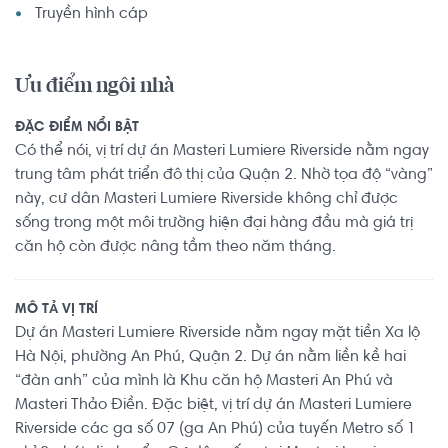
Truyền hình cáp
Ưu điểm ngôi nhà
ĐẶC ĐIỂM NỔI BẬT
Có thể nói, vị trí dự án Masteri Lumiere Riverside nằm ngay
trung tâm phát triển đô thị của Quận 2. Nhờ tọa độ “vàng”
này, cư dân Masteri Lumiere Riverside không chỉ được
sống trong một môi trường hiện đại hàng đầu mà giá trị
căn hộ còn được nâng tầm theo năm tháng.
MÔ TẢ VỊ TRÍ
Dự án Masteri Lumiere Riverside nằm ngay mặt tiền Xa lộ
Hà Nội, phường An Phú, Quận 2. Dự án nằm liền kề hai
“đàn anh” của mình là Khu căn hộ Masteri An Phú và
Masteri Thảo Điền. Đặc biệt, vị trí dự án Masteri Lumiere
Riverside các ga số 07 (ga An Phú) của tuyến Metro số 1