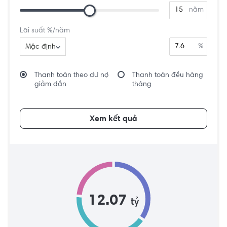
năm
Lãi suất %/năm
%
Mặc định
Thanh toán theo dư nợ
Thanh toán đều hàng
giảm dần
tháng
Xem kết quả
12.07
tỷ