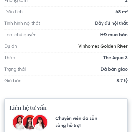
Phòng tắm
2
tương lai gần, ga ngầm Ba Son của tuyến Metro Bến 
Thành - Suối Tiên đưa vào hoạt động sẽ mang đến khả 
Diện tích
68 m²
năng di chuyển càng thuận tiện cho cư dân nơi đây.
Tình hình nội thất
Đầy đủ nội thất
Loại chủ quyền
HĐ mua bán
Dự án
Vinhomes Golden River
Tháp
The Aqua 3
Trạng thái
Đã bàn giao
Giá bán
8.7 tỷ
Liên hệ tư vấn
Chuyên viên đã sẵn
sàng hỗ trợ!