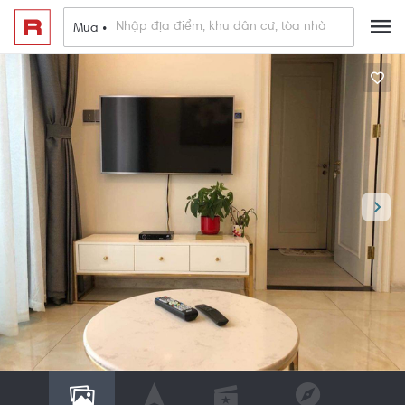
Mua •