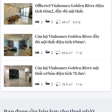
Officetel Vinhomes Golden River diện
tích 68m2, đầy đủ nội thất.
2
2
68 m²
8.6 tỷ
Căn hộ Vinhomes Golden River đầy
đủ nội thất diện tích 69.6m².
2
2
69.6 m²
11 tỷ
Căn hộ Vinhomes Golden River nội
thất cơ bản diện tích 78.5m².
2
2
78.5 m²
11 tỷ