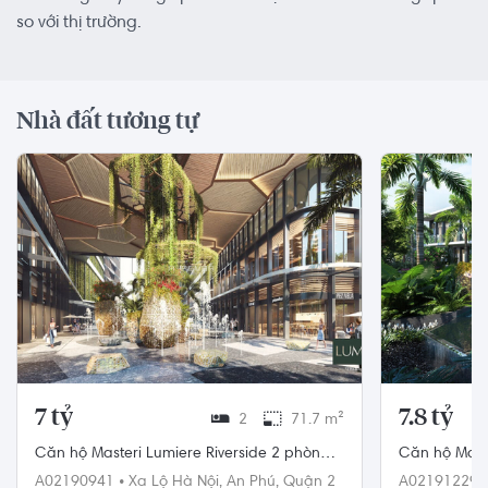
so với thị trường.
Nhà đất tương tự
7 tỷ
7.8 tỷ
2
71.7 m²
Căn hộ Masteri Lumiere Riverside 2 phòng
Căn hộ Maste
ngủ diện tích 71.7m²
ngủ tầng ca
A02190941
•
Xa Lộ Hà Nội,
An Phú,
Quận 2
A02191229