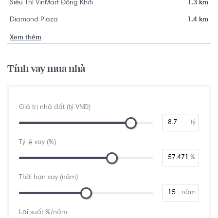
Siêu Thị VinMart Đồng Khởi
1.3 km
Diamond Plaza
1.4 km
Xem thêm
Tính vay mua nhà
Giá trị nhà đất (tỷ VNĐ)
tỷ
Tỷ lệ vay (%)
%
Thời hạn vay (năm)
năm
Lãi suất %/năm