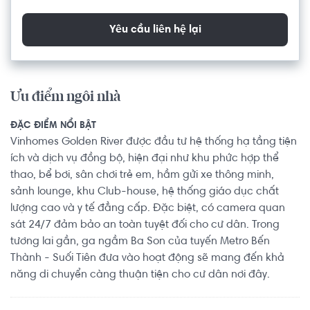
Yêu cầu liên hệ lại
Ưu điểm ngôi nhà
ĐẶC ĐIỂM NỔI BẬT
Vinhomes Golden River được đầu tư hệ thống hạ tầng tiện
ích và dịch vụ đồng bộ, hiện đại như khu phức hợp thể
thao, bể bơi, sân chơi trẻ em, hầm gửi xe thông minh,
sảnh lounge, khu Club-house, hệ thống giáo dục chất
lượng cao và y tế đẳng cấp. Đặc biệt, có camera quan
sát 24/7 đảm bảo an toàn tuyệt đối cho cư dân. Trong
tương lai gần, ga ngầm Ba Son của tuyến Metro Bến
Thành - Suối Tiên đưa vào hoạt động sẽ mang đến khả
năng di chuyển càng thuận tiện cho cư dân nơi đây.