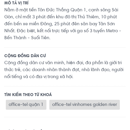
MÔ TẢ VỊ TRÍ
Nằm ở mặt tiền Tôn Đức Thắng Quận 1, cạnh sông Sài
Gòn, chỉ mất 3 phút đến khu đô thị Thủ Thiêm, 10 phút
đến bến xe miền Đông, 25 phút đên sân bay Tân Sơn
Nhất. Đặc biệt, kết nối trực tiếp với ga số 3 tuyến Metro -
Bến Thành - Suối Tiên.
CỘNG ĐỒNG DÂN CƯ
Cộng đồng dân cư văn minh, hiện đại, đa phần là giới tri
thức trẻ, các doanh nhân thành đạt, nhà lãnh đạo, người
nổi tiếng và có địa vị trong xã hội.
TÌM KIẾM THEO TỪ KHOÁ
office-tel quận 1
office-tel vinhomes golden river