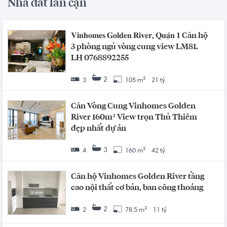
Nhà đất lân cận
𝐕𝐢𝐧𝐡𝐨𝐦𝐞𝐬 𝐆𝐨𝐥𝐝𝐞𝐧 𝐑𝐢𝐯𝐞𝐫, 𝐐𝐮𝐚̣̂𝐧 𝟏 Căn hộ
3 phòng ngủ vòng cung view LM81.
LH 0768892255
2
3
105 m²
21 tỷ
Căn Vòng Cung Vinhomes Golden
River 160m² View trọn Thủ Thiêm
đẹp nhất dự án
3
4
160 m²
42 tỷ
Căn hộ Vinhomes Golden River tầng
cao nội thất cơ bản, ban công thoáng
2
2
78.5 m²
11 tỷ