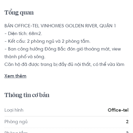
Tổng quan
BÁN OFFICE-TEL VINHOMES GOLDEN RIVER, QUẬN 1

- Diện tích: 68m2.

- Kết cấu: 2 phòng ngủ và 2 phòng tắm.

- Ban công hướng Đông Bắc đón gió thoáng mát, view 
thành phố và sông.

Căn hộ đã được trang bị đầy đủ nội thất, có thể vừa làm 
nhà ở hoặc làm văn phòng.

Xem thêm
Vinhomes Golden River được đầu tư hệ thống hạ tầng tiện 
Thông tin cơ bản
ích và dịch vụ đồng bộ, hiện đại như khu phức hợp thể 
thao, bể bơi, sân chơi trẻ em, hầm gửi xe thông minh, 
Loại hình
Office-tel
sảnh lounge, khu Club-house, hệ thống giáo dục chất 
lượng cao và y tế đẳng cấp. Đặc biệt, có camera quan 
Phòng ngủ
2
sát 24/7 đảm bảo an toàn tuyệt đối cho cư dân. Trong 