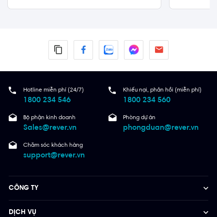
Hotline miễn phí (24/7)
Khiếu nại, phản hồi (miễn phí)
1800 234 546
1800 234 560
Bộ phận kinh doanh
Phòng dự án
Sales@rever.vn
phongduan@rever.vn
Chăm sóc khách hàng
support@rever.vn
CÔNG TY
DỊCH VỤ