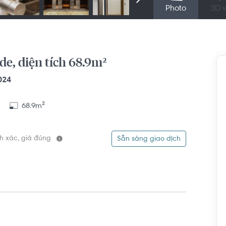
Photo
3D v
e, diện tích 68.9m²
024
68.9m²
ính xác, giá đúng
Sẵn sàng giao dịch