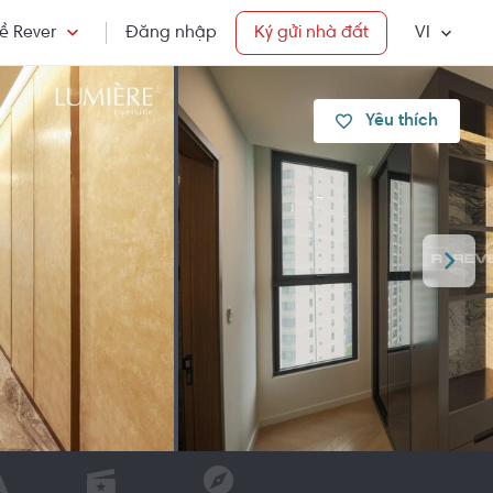
ề Rever
Đăng nhập
Ký gửi nhà đất
VI
Yêu thích