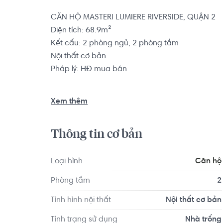
CĂN HỘ MASTERI LUMIERE RIVERSIDE, QUẬN 2

Diện tích: 68.9m²

Hài lòng
Kết cấu: 2 phòng ngủ, 2 phòng tắm

Nội thất cơ bản

Pháp lý: HĐ mua bán

*** Ngữ
Căn hộ có vị trí cách Trường Mầm non Thảo Điề
Xem thêm
Quận 2 - TP HCM 1.7 km... Tọa lạc tại vị trí thuận 
dục và giải trí xung quanh như: Bệnh viện Quốc
Thông tin cơ bản
HỒNG HÀ...
Loại hình
Căn hộ
Phòng tắm
2
Tình hình nội thất
Nội thất cơ bản
Tình trạng sử dụng
Nhà trống