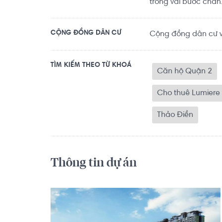
trong vài bước chân
CỘNG ĐỒNG DÂN CƯ
Cộng đồng dân cư vă
TÌM KIẾM THEO TỪ KHOÁ
Căn hộ Quận 2
Cho thuê Lumiere 
Thảo Điền
Thông tin dự án