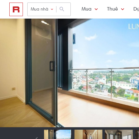
Mua
Thuê
Dự
Mua nhà