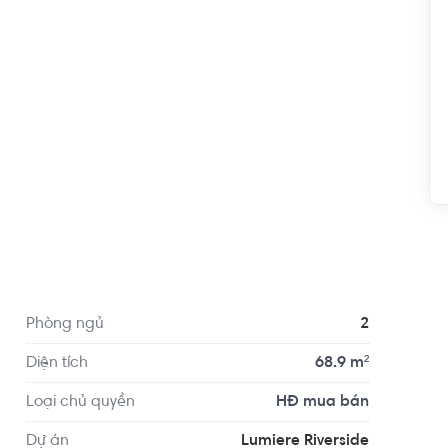
Tư vấn viên nhiệt tình, vui vẻ, uy
tín.
*** Hào
28/08/2023
17/07/202
n 0.9 km, cách Trường Mầm non Sakura Montessori 
tiện di chuyển với đầy đủ các tiện ích về y tế, giáo 
 Tế Mỹ - AIH, Phòng khám Mắt BV AIH - BSCK2 LÊ 
Phòng ngủ
2
Diện tích
68.9 m²
Loại chủ quyền
HĐ mua bán
Dự án
Lumiere Riverside