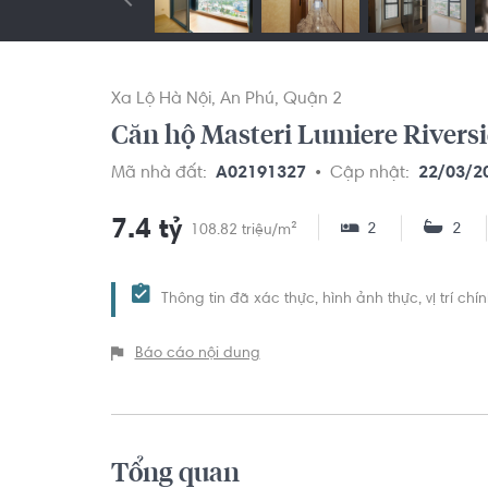
Xa Lộ Hà Nội
An Phú
Quận 2
Căn hộ Masteri Lumiere Riversid
Mã nhà đất:
A02191327
Cập nhật:
22/03/2
7.4 tỷ
2
2
108.82 triệu/m²
Thông tin đã xác thực, hình ảnh thực, vị trí ch
Báo cáo nội dung
Tổng quan