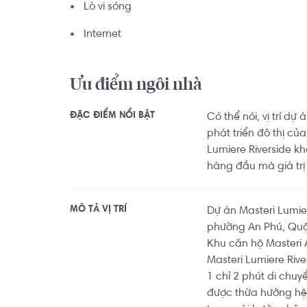
Lò vi sóng
Internet
Ưu điểm ngôi nhà
ĐẶC ĐIỂM NỔI BẬT
Có thể nói, vị trí d
phát triển đô thị củ
Lumiere Riverside k
hàng đầu mà giá tr
MÔ TẢ VỊ TRÍ
Dự án Masteri Lumie
phường An Phú, Quận
Khu căn hộ Masteri A
Masteri Lumiere Riv
1 chỉ 2 phút di chuy
được thừa hưởng hệ