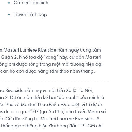
Camera an ninh
Truyền hình cáp
ự án Masteri Lumiere Riverside nằm ngay trung tâm
a Quận 2. Nhờ tọa độ “vàng” này, cư dân Masteri
hông chỉ được sống trong một môi trường hiện đại
ị căn hộ còn được nâng tầm theo năm tháng.
re Riverside nằm ngay mặt tiền Xa lộ Hà Nội,
 2. Dự án nằm liền kề hai “đàn anh” của mình là
n Phú và Masteri Thảo Điền. Đặc biệt, vị trí dự án
erside các ga số 07 (ga An Phú) của tuyến Metro số
ển. Cư dân sống tại Masteri Lumiere Riverside sẽ
 thống giao thông hiện đại hàng đầu TP.HCM chỉ