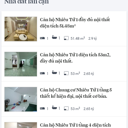
Nhà đất lân cận
Căn hộ Nhiêu Tứ 1 đầy đủ nội thất
diện tích 51.48m²
1
1
51.48 m²
2.9 tỷ
Căn hộ Nhiêu Tứ 1 diện tích 53m2,
đầy đủ nội thất.
1
1
53 m²
2.65 tỷ
Căn hộ Chung cư Nhiêu Tứ 1 tầng 5
thiết kế hiện đại, nội thất cơ bản.
1
1
53 m²
2.65 tỷ
Căn hộ Nhiêu Tứ 1 tầng 4 diện tích