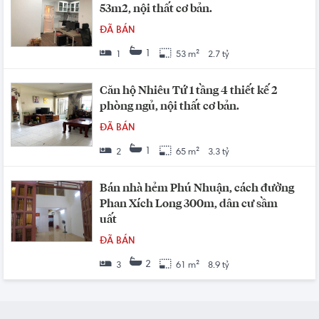
53m2, nội thất cơ bản.
ĐÃ BÁN
1
1
53 m²
2.7 tỷ
Căn hộ Nhiêu Tứ 1 tầng 4 thiết kế 2
phòng ngủ, nội thất cơ bản.
ĐÃ BÁN
1
2
65 m²
3.3 tỷ
Bán nhà hẻm Phú Nhuận, cách đường
Phan Xích Long 300m, dân cư sầm
uất
ĐÃ BÁN
2
3
61 m²
8.9 tỷ