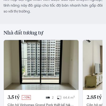
tính năng này đã giúp cho tốc độ bán nhanh hơn gấp đôi
so với thị trường.
Nhà đất tương tự
3.5 tỷ
2.85 tỷ
-10%
2
64.4 m²
Căn hộ Vinhomes Grand Park thiết kế hiện
Căn hộ góc 