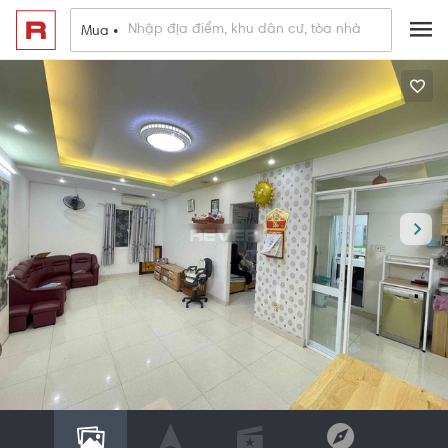
Mua •