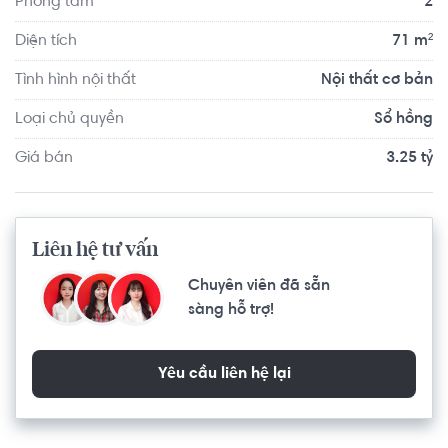
Phòng tắm
2
Xích Long.
Diện tích
71 m²
Tình hình nội thất
Nội thất cơ bản
Loại chủ quyền
Sổ hồng
Giá bán
3.25 tỷ
Liên hệ tư vấn
Chuyên viên đã sẵn
sàng hỗ trợ!
Yêu cầu liên hệ lại