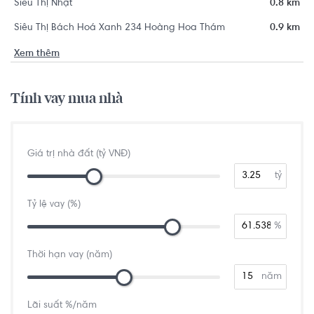
Siêu Thị Nhật
0.8 km
Siêu Thị Bách Hoá Xanh 234 Hoàng Hoa Thám
0.9 km
Xem thêm
Tính vay mua nhà
Giá trị nhà đất (tỷ VNĐ)
tỷ
Tỷ lệ vay (%)
%
Thời hạn vay (năm)
năm
Lãi suất %/năm