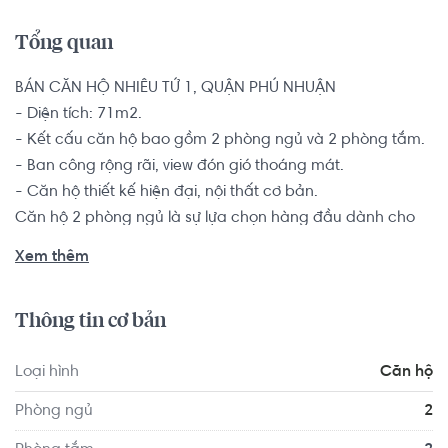
Tổng quan
BÁN CĂN HỘ NHIÊU TỨ 1, QUẬN PHÚ NHUẬN

- Diện tích: 71m2.

- Kết cấu căn hộ bao gồm 2 phòng ngủ và 2 phòng tắm.

- Ban công rộng rãi, view đón gió thoáng mát.

- Căn hộ thiết kế hiện đại, nội thất cơ bản.

Căn hộ 2 phòng ngủ là sự lựa chọn hàng đầu dành cho 
các đôi vợ chồng trẻ muốn tìm kiếm một chốn an cư để 
Xem thêm
yên tâm lập nghiệp nơi thành phố đông đúc này.

Thông tin cơ bản
Căn hộ Nhiêu Tứ 1 xây chắc chắn, bố trí hợp lý. Khu vực 
an ninh, cao ráo, không ngập. Vị trí thuận tiện về Trung 
Loại hình
Căn hộ
tâm, đi sân bay, bến xe; Gần các trường học, siêu thị, 
bệnh viện, trung tâm thể thao, công viên Văn hóa Phú 
Phòng ngủ
2
Nhuận, công viên dọc kênh Nhiêu Lộc, khu ăn uống Phan 