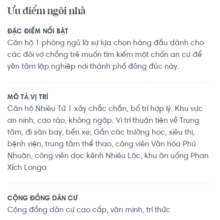
Ưu điểm ngôi nhà
ĐẶC ĐIỂM NỔI BẬT
Căn hộ 1 phòng ngủ là sự lựa chọn hàng đầu dành cho
các đôi vợ chồng trẻ muốn tìm kiếm một chốn an cư để
yên tâm lập nghiệp nơi thành phố đông đúc này.
MÔ TẢ VỊ TRÍ
Căn hộ Nhiêu Tứ 1 xây chắc chắn, bố trí hợp lý. Khu vực
an ninh, cao ráo, không ngập. Vị trí thuận tiện về Trung
tâm, đi sân bay, bến xe; Gần các trường học, siêu thị,
bệnh viện, trung tâm thể thao, công viên Văn hóa Phú
Nhuận, công viên dọc kênh Nhiêu Lộc, khu ăn uống Phan
Xích Longa
CỘNG ĐỒNG DÂN CƯ
Cộng đồng dân cư cao cấp, văn minh, trí thức