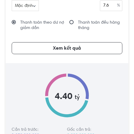
%
Mặc định
Thanh toán theo dư nợ
Thanh toán đều hàng
giảm dần
tháng
Xem kết quả
4.40
tỷ
Cần trả trước:
Gốc cần trả: