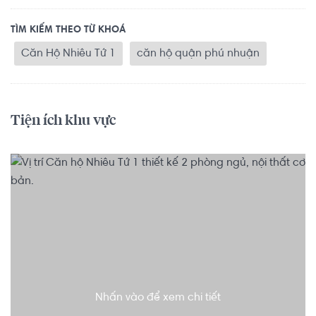
TÌM KIẾM THEO TỪ KHOÁ
Căn Hộ Nhiêu Tứ 1
căn hộ quận phú nhuận
Tiện ích khu vực
Nhấn vào để xem chi tiết