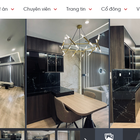
 án
Chuyên viên
Trang tin
Cổ đông
V