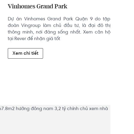
Vinhomes Grand Park
Dự án Vinhomes Grand Park Quận 9 do tập 
đoàn Vingroup làm chủ đầu tư, là đại đô thị 
thông minh, nơi đáng sống nhất. Xem căn hộ 
tại Rever để nhận giá tốt
Xem chi tiết


0%.

 ngay 0768892255 Hoàng Hằng ( Hotline/Zalo ) 

Liên hệ ngay để nhận thông tin chi tiết và cơ hội 