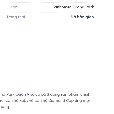
ở hữu căn hộ đẳng cấp với giá trị vượt trội!

Dự án
Vinhomes Grand Park
Trạng thái
Đã bàn giao
 (Rẻ hơn 300 - 400 triệu so với căn cùng vị trí).

tỷ - Cơ hội sở hữu giá thấp hơn 1.4 tỷ so giá gốc!

hật, di chuyển thuận tiện tới Vincom. Tiềm năng 
Zalo ) để nhận thông tin giỏ hàng Origami 
nd Park Quận 9 sẽ có cả 3 dòng sản phẩm chính


re, căn hộ Ruby và căn hộ Diamond đáp ứng mọi
hàng.
nder chỉ 120m.
