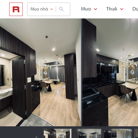
Mua
Thuê
Dự
Mua nhà