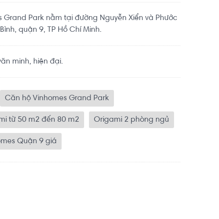
 dục thể thao đa năng.

 rõ ràng, có thể làm sổ ngay.

es Grand Park nằm tại đường Nguyễn Xiển và Phước
hàng cập nhật liên tục:

Bình, quận 9, TP Hồ Chí Minh.
n minh, hiện đại.
Căn hộ Vinhomes Grand Park
mi từ 50 m2 đến 80 m2
Origami 2 phòng ngủ
omes Quận 9 giá