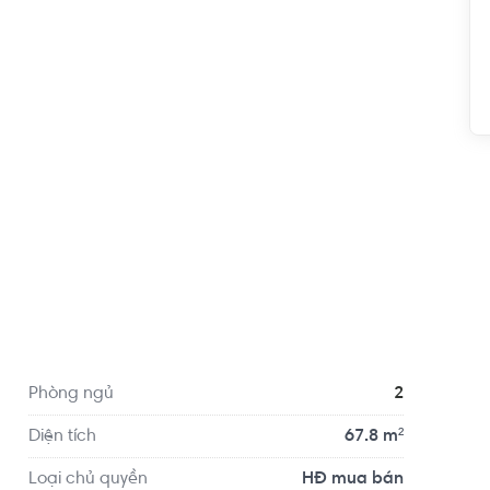
o ) xem nhà 24/7

s Grand Park Quận 9 - Liên hệ ngay  0768892255 
Phòng ngủ
2
Diện tích
67.8 m²
ới giá tốt nhất thị trường, quản lý hơn 100 căn hot 
Loại chủ quyền
HĐ mua bán