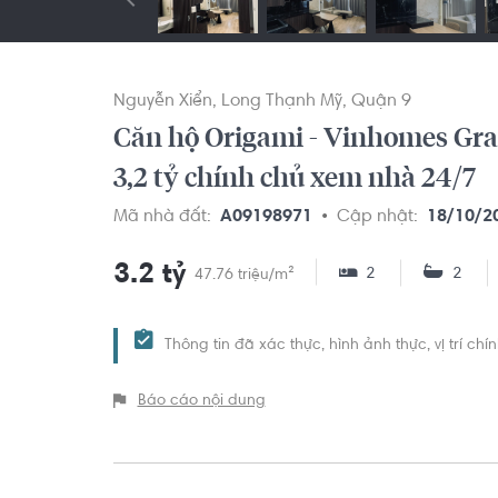
Nguyễn Xiển
Long Thạnh Mỹ
Quận 9
Căn hộ Origami - Vinhomes Gr
3,2 tỷ chính chủ xem nhà 24/7
Mã nhà đất:
A09198971
Cập nhật:
18/10/2
3.2 tỷ
2
2
47.76 triệu/m²
Thông tin đã xác thực, hình ảnh thực, vị trí ch
Báo cáo nội dung