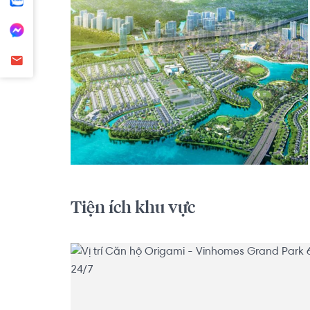
S7: 2.570 tỷ, full nội thất đẹp, hàng hiếm.

2PN 70m:

S9: 2.950 tỷ, view hồ bơi thoáng đẹp.

S10: 3.150 tỷ, bao hết, lỗ 960 triệu.

3PN 81m:

S9: 3.450 tỷ, tặng full nội thất.

S10: 4.3 tỷ, cắt lỗ 1 tỷ.

Và nhiều căn khác đang chờ anh chị khám phá!
Chính sách hỗ trợ tài chính:

Tiện ích khu vực
Vay tối đa 70% giá trị căn hộ, vốn tự có chỉ cần 3
Tư vấn vay vốn ngân hàng nhanh chóng, liên hệ
Hotline: 0768892255 Hoàng Hằng ( Hotline/Zalo ) 
đầu tư tốt nhất!