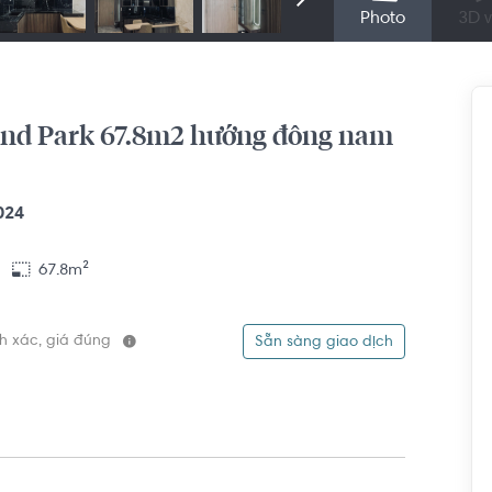
Photo
3D v
and Park 67.8m2 hướng đông nam
024
67.8m²
ính xác, giá đúng
Sẵn sàng giao dịch