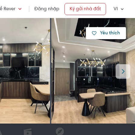
ề Rever
Đăng nhập
Ký gửi nhà đất
VI
Yêu thích