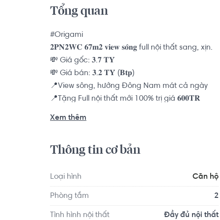
Tổng quan
#Origami

𝟐𝐏𝐍𝟐𝐖𝐂 𝟔𝟕𝐦𝟐 𝐯𝐢𝐞𝐰 𝐬𝐨̂𝐧𝐠 full nội thất sang, xịn.

💸 Giá gốc: 𝟑.𝟕 𝐓𝐘̉

💸 Giá bán: 𝟑.𝟐 𝐓𝐘̉ (𝐁𝐭𝐩)

📍View sông, hướng Đông Nam mát cả ngày

📍Tặng Full nội thất mới 100% trị giá 𝟔𝟎𝟎𝐓𝐑

Xem thêm
☎️ Liên hệ 0768892255 Hoàng Hằng ( Hotline/Zal
#VinhomesGrandPark

Thông tin cơ bản
#Origami

Chuyên giỏ hàng mua bán The Origami Vinhome
Loại hình
Căn hộ
Hoàng Hằng ( Hotline/Zalo ) 

Phòng tắm
2
Chúng tôi cam kết giúp anh chị tìm được căn hộ v
Tình hình nội thất
Đầy đủ nội thất