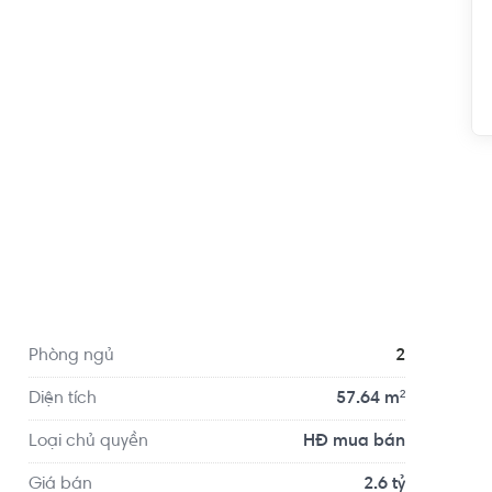
ường Thạnh Xuân 13, phường Thạnh Xuân, Quận 12, 
lộ 22. Từ vị trí dự án Picity High Park, cư dân có 
hủ Đức, Tân Bình, Gò Vấp cũng như thành phố mới 
Phòng ngủ
2
Diện tích
57.64 m²
Loại chủ quyền
HĐ mua bán
Giá bán
2.6 tỷ