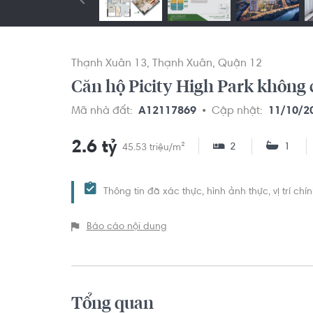
Thạnh Xuân 13
Thạnh Xuân
Quận 12
Căn hộ Picity High Park không c
Mã nhà đất:
A12117869
Cập nhật:
11/10/2
2.6 tỷ
2
1
45.53 triệu/m²
Thông tin đã xác thực, hình ảnh thực, vị trí ch
Báo cáo nội dung
Tổng quan