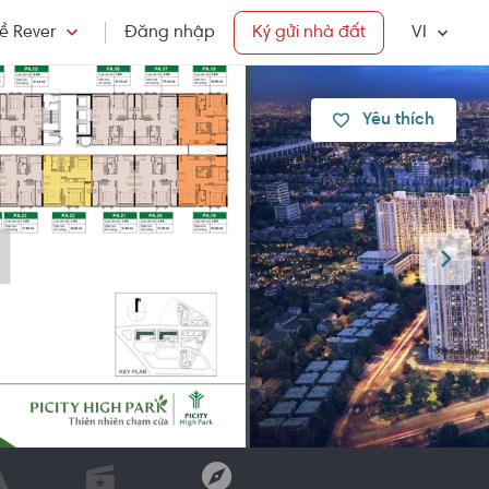
ề Rever
Đăng nhập
Ký gửi nhà đất
VI
Yêu thích