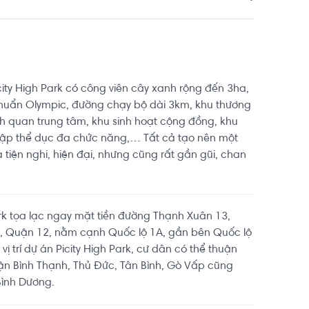
city High Park có công viên cây xanh rộng đến 3ha,
chuẩn Olympic, đường chạy bộ dài 3km, khu thương
 quan trung tâm, khu sinh hoạt cộng đồng, khu
ập thể dục đa chức năng,… Tất cả tạo nên một
tiện nghi, hiện đại, nhưng cũng rất gần gũi, chan
ark tọa lạc ngay mặt tiền đường Thạnh Xuân 13,
 Quận 12, nằm cạnh Quốc lộ 1A, gần bên Quốc lộ
vị trí dự án Picity High Park, cư dân có thể thuận
uận Bình Thạnh, Thủ Đức, Tân Bình, Gò Vấp cũng
Bình Dương.