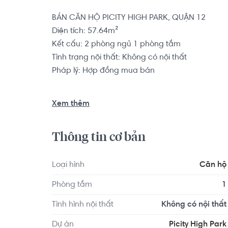
BÁN CĂN HỘ PICITY HIGH PARK, QUẬN 12

Diện tích: 57.64m²

Kết cấu: 2 phòng ngủ 1 phòng tắm

Tình trạng nội thất: Không có nội thất

Pháp lý: Hợp đồng mua bán

Dự án Picity High Park tọa lạc ngay mặt tiền đ
Xem thêm
nằm cạnh Quốc lộ 1A, gần bên Quốc lộ 13 và Quốc 
thể thuận tiện di chuyển về quận Bình Thạnh, T
Thông tin cơ bản
Bình Dương.
Loại hình
Căn hộ
Phòng tắm
1
Tình hình nội thất
Không có nội thất
Dự án
Picity High Park