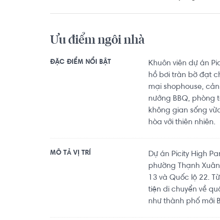
Ưu điểm ngôi nhà
ĐẶC ĐIỂM NỔI BẬT
Khuôn viên dự án Pi
hồ bơi tràn bờ đạt 
mại shophouse, cảnh
nướng BBQ, phòng t
không gian sống vừa 
hòa với thiên nhiên.
MÔ TẢ VỊ TRÍ
Dự án Picity High P
phường Thạnh Xuân,
13 và Quốc lộ 22. Từ 
tiện di chuyển về q
như thành phố mới 