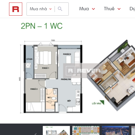
Mua
Thuê
Dự
Mua nhà