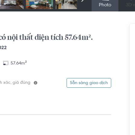
Photo
3D v
ó nội thất diện tích 57.64m².
022
57.64m²
ính xác, giá đúng
Sẵn sàng giao dịch