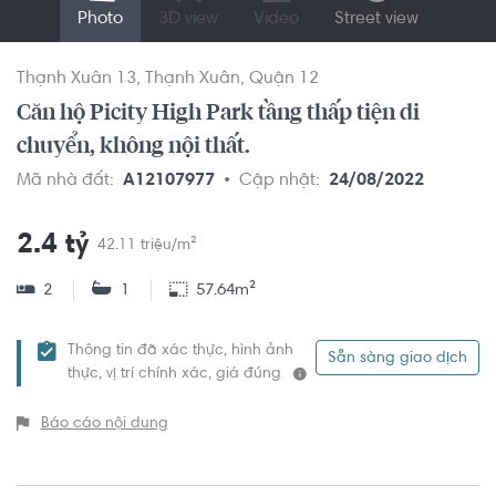
Photo
3D view
Video
Street view
Thạnh Xuân 13
Thạnh Xuân
Quận 12
Căn hộ Picity High Park tầng thấp tiện di
chuyển, không nội thất.
Mã nhà đất:
A12107977
Cập nhật:
24/08/2022
2.4 tỷ
42.11 triệu/m²
2
1
57.64m²
Thông tin đã xác thực, hình ảnh
Sẵn sàng giao dịch
thực, vị trí chính xác, giá đúng
Báo cáo nội dung