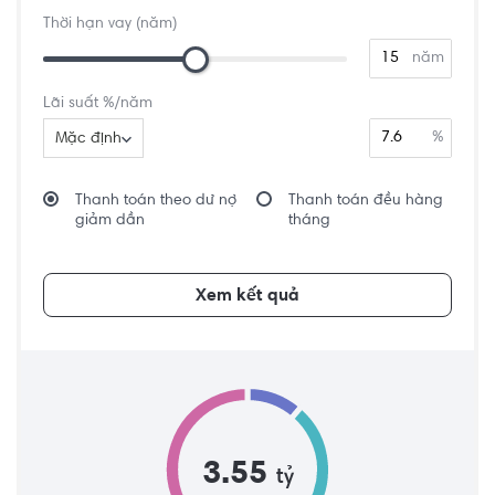
Thời hạn vay (năm)
năm
Lãi suất %/năm
%
Mặc định
Thanh toán theo dư nợ
Thanh toán đều hàng
giảm dần
tháng
Xem kết quả
3.55
tỷ