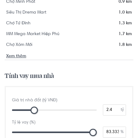
Chợ Minh Phát
0.9 km
Siêu Thị Drema Mart
1.0 km
Chợ Tử Đình
1.3 km
MM Mega Market Hiệp Phú
1.7 km
Chợ Xóm Mới
1.8 km
Xem thêm
Tính vay mua nhà
Giá trị nhà đất (tỷ VNĐ)
tỷ
Tỷ lệ vay (%)
%