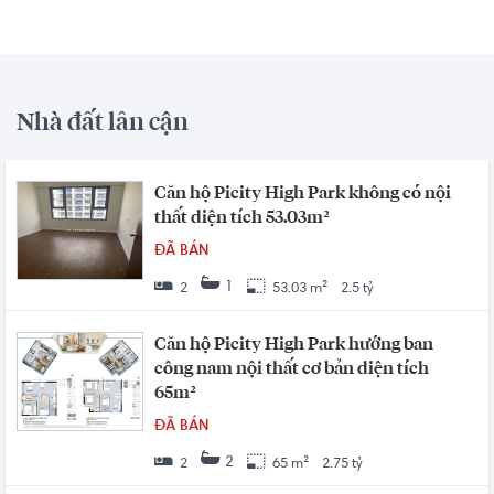
Nhà đất lân cận
Căn hộ Picity High Park không có nội
thất diện tích 53.03m²
ĐÃ BÁN
1
2
53.03 m²
2.5 tỷ
Căn hộ Picity High Park hướng ban
công nam nội thất cơ bản diện tích
65m²
ĐÃ BÁN
2
2
65 m²
2.75 tỷ