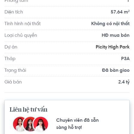
Phòng tắm
1
trung tâm, khu sinh hoạt cộng đồng, khu nướng BBQ, 
phòng tập thể dục đa chức năng,… Tất cả tạo nên một 
Diện tích
57.64 m²
không gian sống vừa tiện nghi, hiện đại, nhưng cũng rất 
Tình hình nội thất
Không có nội thất
gần gũi, chan hòa với thiên nhiên
Loại chủ quyền
HĐ mua bán
Dự án
Picity High Park
Tháp
P3A
Trạng thái
Đã bàn giao
Giá bán
2.4 tỷ
Liên hệ tư vấn
Chuyên viên đã sẵn
sàng hỗ trợ!