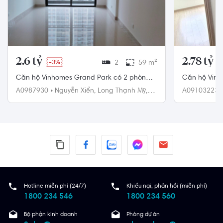
2.6 tỷ
2.78 tỷ
-3%
2
59 m²
Căn hộ Vinhomes Grand Park có 2 phòng
Căn hộ Vinh
ngủ, không có nội thất.
ngủ, nội thấ
A0987930
•
Nguyễn Xiển,
Long Thạnh Mỹ,
A09103223
Quận 9
Quận 9
Hotline miễn phí (24/7)
Khiếu nại, phản hồi (miễn phí)
1800 234 546
1800 234 560
Bộ phận kinh doanh
Phòng dự án