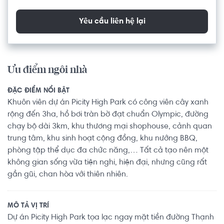
Yêu cầu liên hệ lại
Ưu điểm ngôi nhà
ĐẶC ĐIỂM NỔI BẬT
Khuôn viên dự án Picity High Park có công viên cây xanh
rộng đến 3ha, hồ bơi tràn bờ đạt chuẩn Olympic, đường
chạy bộ dài 3km, khu thương mại shophouse, cảnh quan
trung tâm, khu sinh hoạt cộng đồng, khu nướng BBQ,
phòng tập thể dục đa chức năng,… Tất cả tạo nên một
không gian sống vừa tiện nghi, hiện đại, nhưng cũng rất
gần gũi, chan hòa với thiên nhiên.
MÔ TẢ VỊ TRÍ
Dự án Picity High Park tọa lạc ngay mặt tiền đường Thạnh