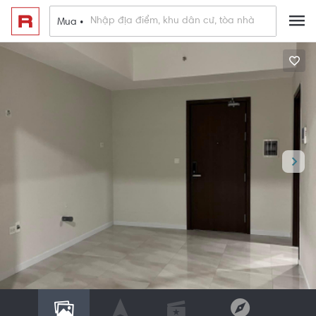
Mua •