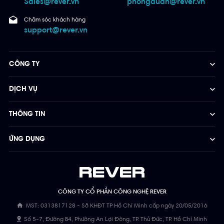
Sales@rever.vn
phongduan@rever.vn
Chăm sóc khách hàng
support@rever.vn
CÔNG TY
DỊCH VỤ
THÔNG TIN
ỨNG DỤNG
CÔNG TY CỔ PHẦN CÔNG NGHỆ REVER
MST: 0313817128 - Sở KHĐT TP Hồ Chí Minh cấp ngày 20/05/2016
Số 5-7, Đường B4, Phường An Lợi Đông, TP. Thủ Đức, TP. Hồ Chí Minh