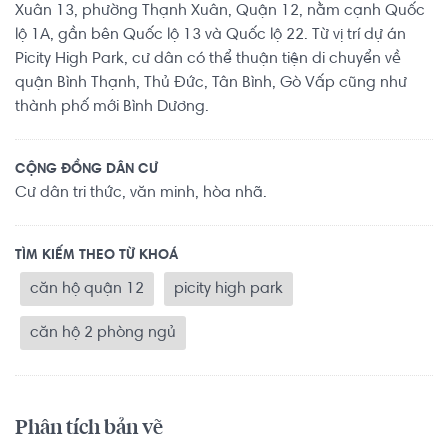
Xuân 13, phường Thạnh Xuân, Quận 12, nằm cạnh Quốc
lộ 1A, gần bên Quốc lộ 13 và Quốc lộ 22. Từ vị trí dự án
Picity High Park, cư dân có thể thuận tiện di chuyển về
quận Bình Thạnh, Thủ Đức, Tân Bình, Gò Vấp cũng như
thành phố mới Bình Dương.
CỘNG ĐỒNG DÂN CƯ
Cư dân tri thức, văn minh, hòa nhã.
TÌM KIẾM THEO TỪ KHOÁ
căn hộ quận 12
picity high park
căn hộ 2 phòng ngủ
Phân tích bản vẽ