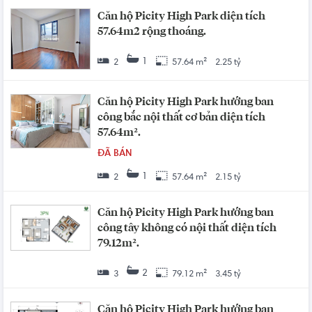
Căn hộ Picity High Park diện tích
57.64m2 rộng thoáng.
1
2
57.64 m²
2.25 tỷ
Căn hộ Picity High Park hướng ban
công bắc nội thất cơ bản diện tích
57.64m².
ĐÃ BÁN
1
2
57.64 m²
2.15 tỷ
Căn hộ Picity High Park hướng ban
công tây không có nội thất diện tích
79.12m².
2
3
79.12 m²
3.45 tỷ
Căn hộ Picity High Park hướng ban