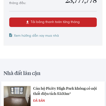
23,777,778
tháng đầu:
Tải bảng thanh toán từng tháng
Xem hướng dẫn vay mua nhà
Nhà đất lân cận
Căn hộ Picity High Park không có nội
thất diện tích 53.03m²
ĐÃ BÁN