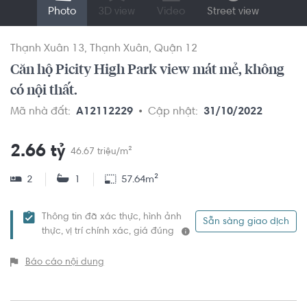
Photo
3D view
Video
Street view
Thạnh Xuân 13
Thạnh Xuân
Quận 12
Căn hộ Picity High Park view mát mẻ, không
có nội thất.
Mã nhà đất:
A12112229
Cập nhật:
31/10/2022
2.66 tỷ
46.67 triệu/m²
2
1
57.64m²
Thông tin đã xác thực, hình ảnh
Sẵn sàng giao dịch
thực, vị trí chính xác, giá đúng
Báo cáo nội dung