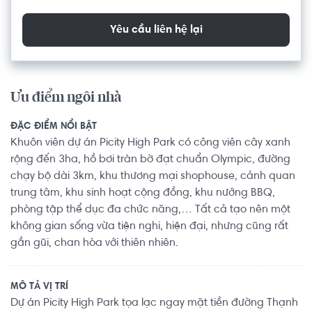
Yêu cầu liên hệ lại
Ưu điểm ngôi nhà
ĐẶC ĐIỂM NỔI BẬT
Khuôn viên dự án Picity High Park có công viên cây xanh
rộng đến 3ha, hồ bơi tràn bờ đạt chuẩn Olympic, đường
chạy bộ dài 3km, khu thương mại shophouse, cảnh quan
trung tâm, khu sinh hoạt cộng đồng, khu nướng BBQ,
phòng tập thể dục đa chức năng,… Tất cả tạo nên một
không gian sống vừa tiện nghi, hiện đại, nhưng cũng rất
gần gũi, chan hòa với thiên nhiên.
MÔ TẢ VỊ TRÍ
Dự án Picity High Park tọa lạc ngay mặt tiền đường Thạnh