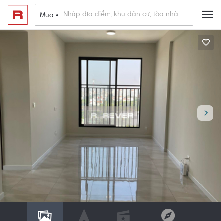
Mua •