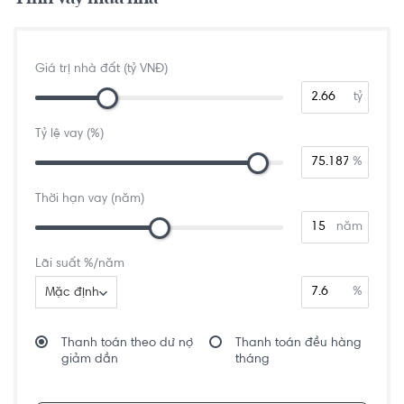
Giá trị nhà đất (tỷ VNĐ)
tỷ
Tỷ lệ vay (%)
%
Thời hạn vay (năm)
năm
Lãi suất %/năm
%
Mặc định
Thanh toán theo dư nợ
Thanh toán đều hàng
giảm dần
tháng