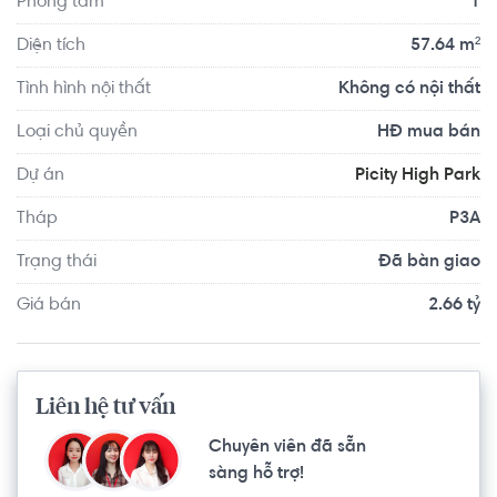
Phòng tắm
1
phòng tập thể dục đa chức năng,… Tất cả tạo nên một 
không gian sống vừa tiện nghi, hiện đại, nhưng cũng rất 
Diện tích
57.64 m²
gần gũi, chan hòa với thiên nhiên.
Tình hình nội thất
Không có nội thất
Loại chủ quyền
HĐ mua bán
Dự án
Picity High Park
Tháp
P3A
Trạng thái
Đã bàn giao
Giá bán
2.66 tỷ
Liên hệ tư vấn
Chuyên viên đã sẵn
sàng hỗ trợ!