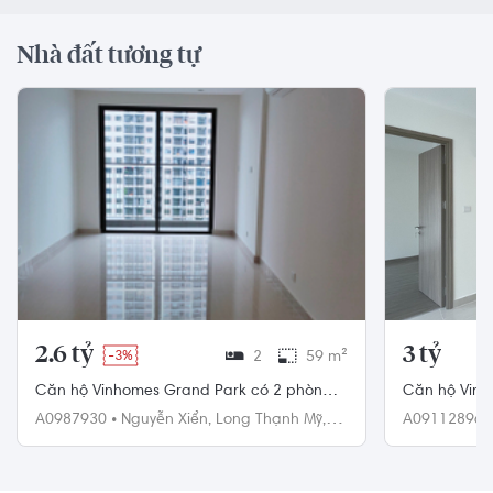
Nhà đất tương tự
2.6 tỷ
3 tỷ
-3%
2
59 m²
Căn hộ Vinhomes Grand Park có 2 phòng
Căn hộ Vinho
ngủ, không có nội thất.
đại, nội thất
A0987930
•
Nguyễn Xiển,
Long Thạnh Mỹ,
A09112896
Quận 9
Quận 9