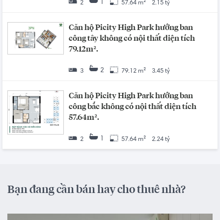
1
2
57.64 m²
2.15 tỷ
Căn hộ Picity High Park hướng ban
công tây không có nội thất diện tích
79.12m².
2
3
79.12 m²
3.45 tỷ
Căn hộ Picity High Park hướng ban
công bắc không có nội thất diện tích
57.64m².
1
2
57.64 m²
2.24 tỷ
Bạn đang cần bán hay cho thuê nhà?