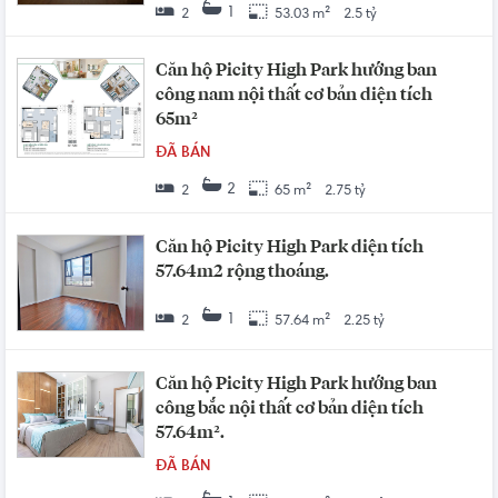
1
2
53.03 m²
2.5 tỷ
Căn hộ Picity High Park hướng ban
công nam nội thất cơ bản diện tích
65m²
ĐÃ BÁN
2
2
65 m²
2.75 tỷ
Căn hộ Picity High Park diện tích
57.64m2 rộng thoáng.
1
2
57.64 m²
2.25 tỷ
Căn hộ Picity High Park hướng ban
công bắc nội thất cơ bản diện tích
57.64m².
ĐÃ BÁN