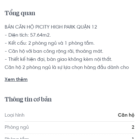
Tổng quan
BÁN CĂN HỘ PICITY HIGH PARK QUẬN 12

- Diện tích: 57.64m2.

- Kết cấu: 2 phòng ngủ và 1 phòng tắm.

- Căn hộ với ban công rộng rãi, thoáng mát.

- Thiết kế hiện đại, bàn giao không kèm nội thất.

Căn hộ 2 phòng ngủ là sự lựa chọn hàng đầu dành cho 
các đôi vợ chồng trẻ, hộ gia đình từ 2-4 thành viên muốn 
Xem thêm
tìm kiếm một chốn an cư để yên tâm lập nghiệp nơi thành 
phố đông đúc này.

Thông tin cơ bản
Khuôn viên dự án Picity High Park có công viên cây xanh 
Loại hình
Căn hộ
rộng đến 3ha, hồ bơi tràn bờ đạt chuẩn Olympic, đường 
chạy bộ dài 3km, khu thương mại shophouse, cảnh quan 
Phòng ngủ
2
trung tâm, khu sinh hoạt cộng đồng, khu nướng BBQ, 