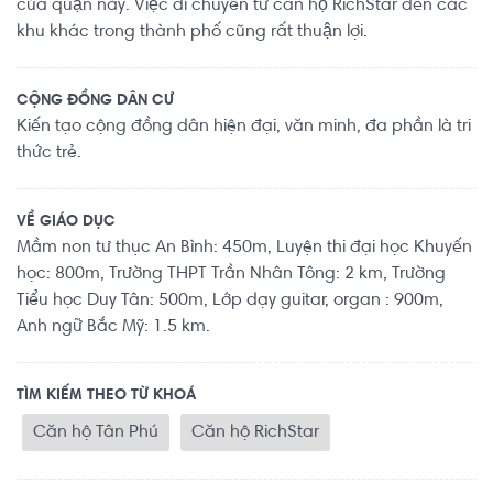
của quận này. Việc di chuyển từ căn hộ RichStar đến các
khu khác trong thành phố cũng rất thuận lợi.
CỘNG ĐỒNG DÂN CƯ
Kiến tạo cộng đồng dân hiện đại, văn minh, đa phần là tri
thức trẻ.
VỀ GIÁO DỤC
Mầm non tư thục An Bình: 450m, Luyện thi đại học Khuyến
học: 800m, Trường THPT Trần Nhân Tông: 2 km, Trường
Tiểu học Duy Tân: 500m, Lớp dạy guitar, organ : 900m,
Anh ngữ Bắc Mỹ: 1.5 km.
TÌM KIẾM THEO TỪ KHOÁ
Căn hộ Tân Phú
Căn hộ RichStar