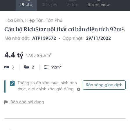
Photo
3D view
Video
Street view
Hòa Bình
Hiệp Tân
Tân Phú
Căn hộ RichStar nội thất cơ bản diện tích 92m².
Mã nhà đất:
ATP139572
Cập nhật:
29/11/2022
4.4 tỷ
47.83 triệu/m²
3
2
92m²
Thông tin đã xác thực, hình ảnh
Sẵn sàng giao dịch
thực, vị trí chính xác, giá đúng
Báo cáo nội dung