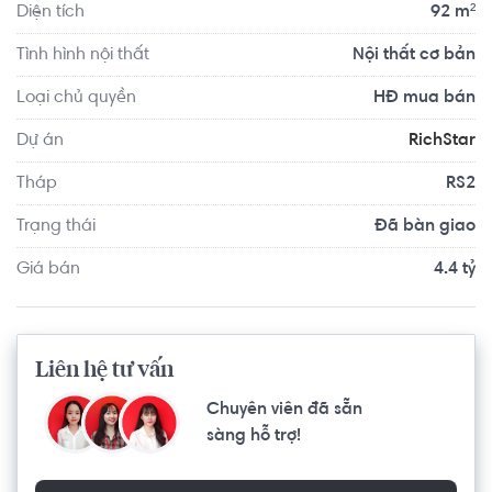
Thành phố Hồ Chí Minh khoảng 4.7km. Di chuyển tới Sân 
Diện tích
92 m²
cầu lông Hưng Phú khoảng 5.3km, Elite Fitness Đồng Khởi 
Tình hình nội thất
Nội thất cơ bản
khoảng 8.4km. Tọa lạc tại vị trí thuận tiện di chuyển với 
đầy đủ các tiện ích về y tế, giáo dục và giải trí.
Loại chủ quyền
HĐ mua bán
Dự án
RichStar
Tháp
RS2
Trạng thái
Đã bàn giao
Giá bán
4.4 tỷ
Liên hệ tư vấn
Chuyên viên đã sẵn
sàng hỗ trợ!