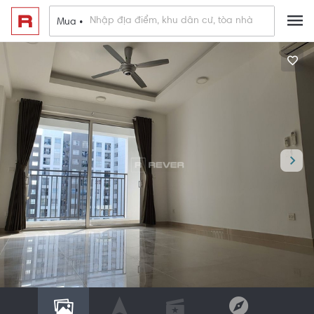
Mua •