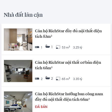
Nhà đất lân cận
Căn hộ RichStar đầy đủ nội thất diện
tích 53m²
1
1
53 m²
3.25 tỷ
Căn hộ RichStar nội thất cơ bản diện
tích 65m²
2
2
65 m²
3.35 tỷ
Căn hộ RichStar hướng ban công nam
đầy đủ nội thất diện tích 65m²
ĐÃ BÁN