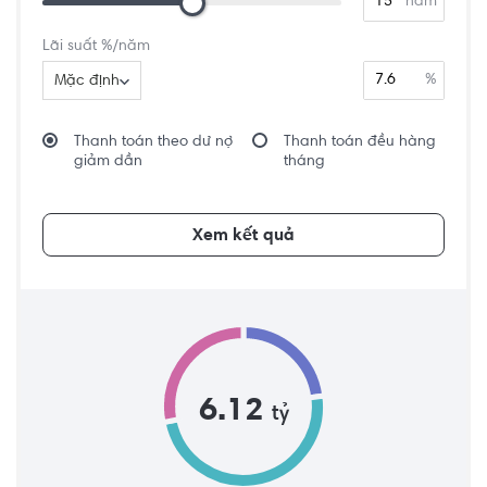
năm
Lãi suất %/năm
%
Mặc định
Thanh toán theo dư nợ
Thanh toán đều hàng
giảm dần
tháng
Xem kết quả
6.12
tỷ