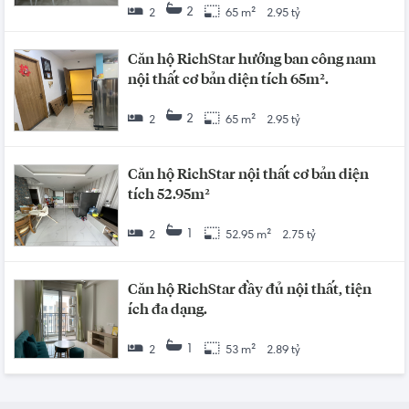
2
2
65 m²
2.95 tỷ
Căn hộ RichStar hướng ban công nam
nội thất cơ bản diện tích 65m².
2
2
65 m²
2.95 tỷ
Căn hộ RichStar nội thất cơ bản diện
tích 52.95m²
1
2
52.95 m²
2.75 tỷ
Căn hộ RichStar đầy đủ nội thất, tiện
ích đa dạng.
1
2
53 m²
2.89 tỷ