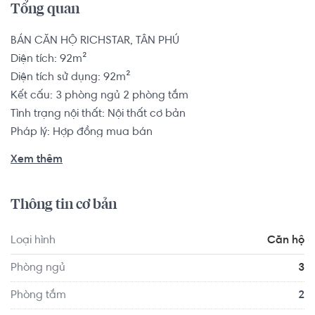
Tổng quan
BÁN CĂN HỘ RICHSTAR, TÂN PHÚ

Diện tích: 92m²

Diện tích sử dụng: 92m²

Kết cấu: 3 phòng ngủ 2 phòng tắm

Tình trạng nội thất: Nội thất cơ bản

Pháp lý: Hợp đồng mua bán

Xem thêm
RichStar tọa lạc tại vị trí đắc địa của quận Tân Phú, gần 
ngay góc đường Tô Hiệu và Hòa Bình,liền kề với công viên 
Thông tin cơ bản
Đầm Sen và là một trong những tuyến đường trọng điểm 
của quận này. Việc di chuyển từ căn hộ RichStar đến các 
Loại hình
Căn hộ
khu khác trong thành phố cũng rất thuận lợi.

Phòng ngủ
3
Căn hộ có vị trí cách Trường Đại học Sài Gòn khoảng 
Phòng tắm
2
6.4km, cách Trường Đại học Sư phạm Thể dục Thể thao 