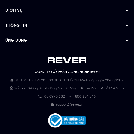
DỊCH VỤ
THÔNG TIN
ỨNG DỤNG
CÔNG TY CỔ PHẦN CÔNG NGHỆ REVER
MST: 0313817128 - Sở KHĐT TP Hồ Chí Minh cấp ngày 20/05/2016
Số 5-7, Đường B4, Phường An Lợi Đông, TP. Thủ Đức, TP. Hồ Chí Minh
08 6970 2321
-
1800 234 546
support@rever.vn