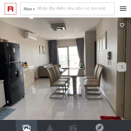
Mua •