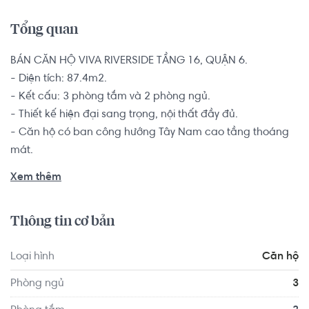
Tổng quan
BÁN CĂN HỘ VIVA RIVERSIDE TẦNG 16, QUẬN 6.

- Diện tích: 87.4m2.

- Kết cấu: 3 phòng tắm và 2 phòng ngủ.

- Thiết kế hiện đại sang trọng, nội thất đầy đủ.

- Căn hộ có ban công hướng Tây Nam cao tầng thoáng 
mát.

Nhằm mong muốn có 1 không gian rộng rãi cho các hộ 
Xem thêm
gia đình đông thành viên, nhiều thế hệ, căn hộ 3 phòng sẽ 
ngủ giúp các thành viên trong gia đình đều có sự gần gũi 
Thông tin cơ bản
nhưng vẫn đủ riêng tư, có nhiều không gian hơn để thỏa 
thích làm những điều yêu thích.

Loại hình
Căn hộ
Chung cư Viva Riverside được Vietcomreal đầu tư trọng 
Phòng ngủ
3
điểm nên hứa hẹn sẽ mang đến những tiện ích tuyệt vời 