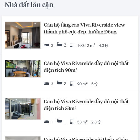
Nhà đất lân cận
Căn hộ tầng cao Viva Riverside view
thành phố cực đẹp, hướng Đông.
2
3
100.12 m²
4.3 tỷ
Căn hộ Viva Riverside đầy đủ nội thất
diện tích 90m²
2
3
90 m²
5 tỷ
Căn hộ Viva Riverside đầy đủ nội thất
diện tích 53m²
1
1
53 m²
2.8 tỷ
Căn hộ Viva Riverside nội thất cơ bản