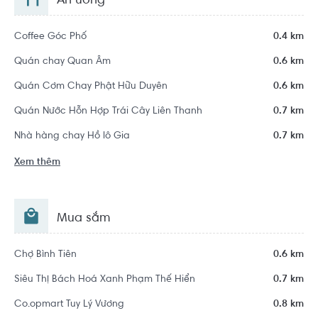
Ăn uống
Coffee Góc Phố
0.4 km
Quán chay Quan Âm
0.6 km
Quán Cơm Chay Phật Hữu Duyên
0.6 km
Quán Nước Hỗn Hợp Trái Cây Liên Thanh
0.7 km
Nhà hàng chay Hồ lô Gia
0.7 km
Xem thêm
Mua sắm
Chợ Bình Tiên
0.6 km
Siêu Thị Bách Hoá Xanh Phạm Thế Hiển
0.7 km
Co.opmart Tuy Lý Vương
0.8 km