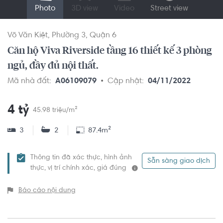
Photo
3D view
Video
Street view
Võ Văn Kiệt
Phường 3
Quận 6
Căn hộ Viva Riverside tầng 16 thiết kế 3 phòng
ngủ, đầy đủ nội thất.
Mã nhà đất:
A06109079
Cập nhật:
04/11/2022
4 tỷ
45.98 triệu/m²
3
2
87.4m²
Thông tin đã xác thực, hình ảnh
Sẵn sàng giao dịch
thực, vị trí chính xác, giá đúng
Báo cáo nội dung