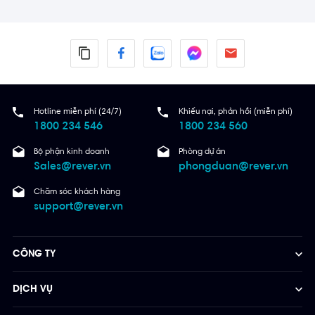
Hotline miễn phí (24/7)
Khiếu nại, phản hồi (miễn phí)
1800 234 546
1800 234 560
Bộ phận kinh doanh
Phòng dự án
Sales@rever.vn
phongduan@rever.vn
Chăm sóc khách hàng
support@rever.vn
CÔNG TY
DỊCH VỤ