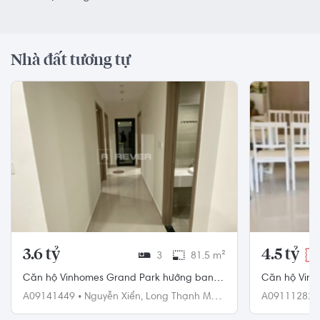
Nhà đất tương tự
3.6 tỷ
4.5 tỷ
3
81.5 m²
-2
Căn hộ Vinhomes Grand Park hướng ban
Căn hộ Vinh
công đông bắc đầy đủ nội thất diện tích
ngủ, đầy đủ n
A09141449
•
Nguyễn Xiển,
Long Thạnh Mỹ,
A09111282
81.5m².
Quận 9
Quận 9