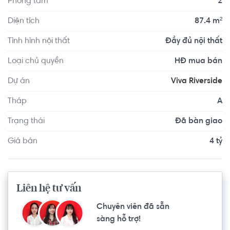
Phòng tắm
2
cho cư dân sống tại tòa nhà. Với mật độ xây dựng theo 
tiêu chuẩn Châu Âu là 57,62%, can ho viva riverside mang 
Diện tích
87.4 m²
đến bạn một không gian sống hài hòa và thoải mái nhất.
Tình hình nội thất
Đầy đủ nội thất
Loại chủ quyền
HĐ mua bán
Dự án
Viva Riverside
Tháp
A
Trạng thái
Đã bàn giao
Giá bán
4 tỷ
Liên hệ tư vấn
Chuyên viên đã sẵn
sàng hỗ trợ!