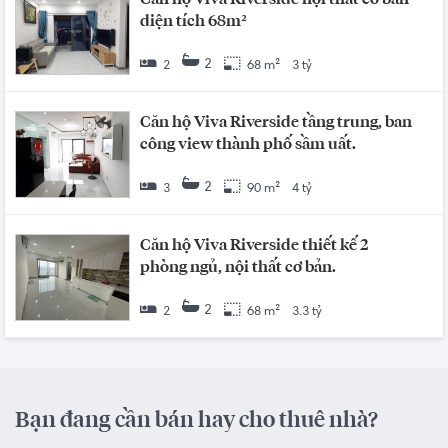
diện tích 68m²
2
2
68 m²
3 tỷ
Căn hộ Viva Riverside tầng trung, ban
công view thành phố sầm uất.
2
3
90 m²
4 tỷ
Căn hộ Viva Riverside thiết kế 2
phòng ngủ, nội thất cơ bản.
2
2
68 m²
3.3 tỷ
Bạn đang cần bán hay cho thuê nhà?