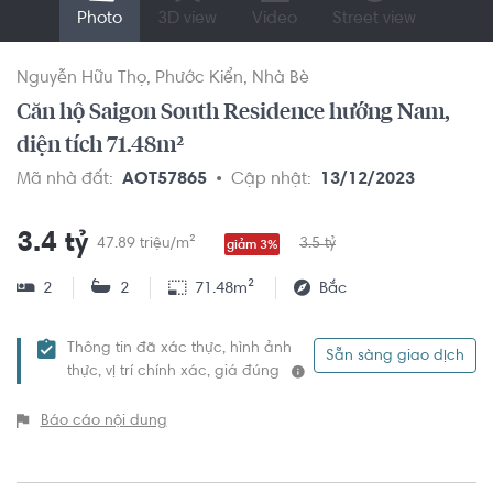
Photo
3D view
Video
Street view
Nguyễn Hữu Thọ
Phước Kiển
Nhà Bè
Căn hộ Saigon South Residence hướng Nam,
diện tích 71.48m²
Mã nhà đất:
AOT57865
Cập nhật:
13/12/2023
3.4 tỷ
47.89 triệu/m²
3.5 tỷ
giảm 3%
2
2
71.48m²
Bắc
Thông tin đã xác thực, hình ảnh
Sẵn sàng giao dịch
thực, vị trí chính xác, giá đúng
Báo cáo nội dung