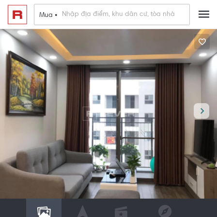
Mua •