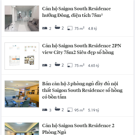
Căn hộ Saigon South Residence
hướng Đông, diện tích 75m²
2
2
75 m²
4.8 tỷ
Căn hộ Saigon South Residence 2PN
view City 75m2 Siêu đẹp sổ hồng
2
2
75 m²
4.65 tỷ
Bán căn hộ 3 phòng ngủ đầy đủ nội
thất Saigon South Residence sổ hồng
có bồn tắm
2
3
95 m²
5.19 tỷ
Căn hộ Saigon South Residence 2
Phòng Ngủ