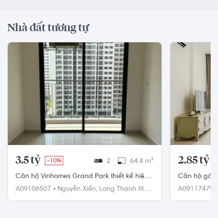
Nhà đất tương tự
3.5 tỷ
2.85 tỷ
-10%
2
64.4 m²
Căn hộ Vinhomes Grand Park thiết kế hiện
Căn hộ góc 
đại, nội thất cơ bản.
nội thất diện
A09106507
•
Nguyễn Xiển,
Long Thạnh Mỹ,
A09117479
Quận 9
Quận 9