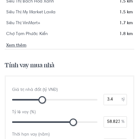
Siêu Thị Bách Hóa Xanh
1.5 km
Siêu Thị My Market Lavila
1.5 km
Siêu Thị VinMart+
1.7 km
Chợ Tạm Phước Kiển
1.8 km
Xem thêm
Tính vay mua nhà
Giá trị nhà đất (tỷ VNĐ)
tỷ
Tỷ lệ vay (%)
%
Thời hạn vay (năm)