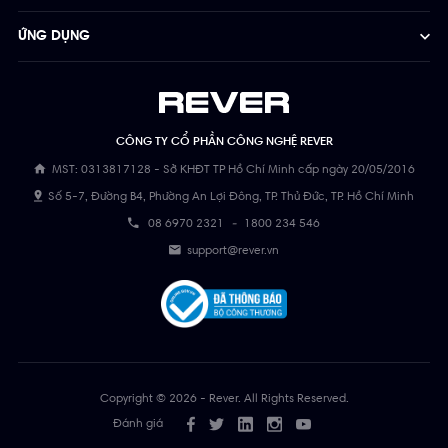
ỨNG DỤNG
CÔNG TY CỔ PHẦN CÔNG NGHỆ REVER
MST: 0313817128 - Sở KHĐT TP Hồ Chí Minh cấp ngày 20/05/2016
Số 5-7, Đường B4, Phường An Lợi Đông, TP. Thủ Đức, TP. Hồ Chí Minh
08 6970 2321
-
1800 234 546
support@rever.vn
Copyright © 2026 - Rever. All Rights Reserved.
Đánh giá