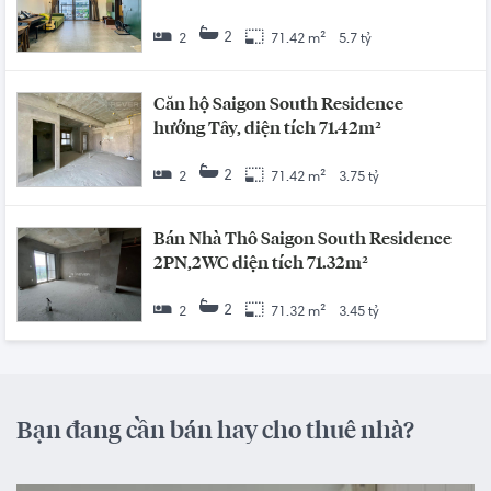
2
2
71.42 m²
5.7 tỷ
Căn hộ Saigon South Residence
hướng Tây, diện tích 71.42m²
2
2
71.42 m²
3.75 tỷ
Bán Nhà Thô Saigon South Residence
2PN,2WC diện tích 71.32m²
2
2
71.32 m²
3.45 tỷ
Bạn đang cần bán hay cho thuê nhà?