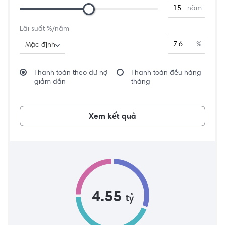
năm
Lãi suất %/năm
%
Mặc định
Thanh toán theo dư nợ
Thanh toán đều hàng
giảm dần
tháng
Xem kết quả
4.55
tỷ