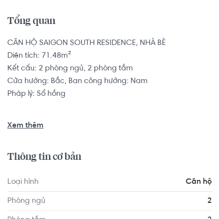
Tổng quan
CĂN HỘ SAIGON SOUTH RESIDENCE, NHÀ BÈ

Diện tích: 71.48m²

Kết cấu: 2 phòng ngủ, 2 phòng tắm

Cửa hướng: Bắc, Ban công hướng: Nam

Pháp lý: Sổ hồng

Căn hộ có vị trí cách Trường Mầm non Song Ngữ Mèo Con 
Xem thêm
1.7 km, cách Trường Cao đẳng Công nghệ và Quản trị 
doanh nghiệp 1.9 km... Tọa lạc tại vị trí thuận tiện di 
Thông tin cơ bản
chuyển với đầy đủ các tiện ích về y tế, giáo dục và giải trí 
xung quanh như: Nha Khoa Kim - Nguyễn Thị Thập, Trạm 
Loại hình
Căn hộ
Y Tế Phường Tân Quy...
Phòng ngủ
2