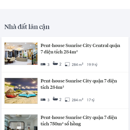
Nhà đất lân cận
Pent-house Sunrise City Central quận
7 diện tích 284m²
2
3
284 m²
19.9 tỷ
Pent-house Sunrise City quận 7 diện
tích 284m²
2
3
284 m²
17 tỷ
Pent-house Sunrise City quận 7 diện
tích 750m² sổ hồng