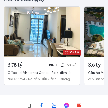
3.75 tỷ
3.6 tỷ
1
53 m²
Office-tel Vinhomes Central Park, diện tích
Căn hộ Maste
52 m²
Nam, diện tí
NBT183794
•
Nguyễn Hữu Cảnh,
Phường 22,
A09188229
Bình Thạnh
Quận 9