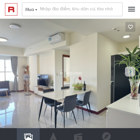
Mua •