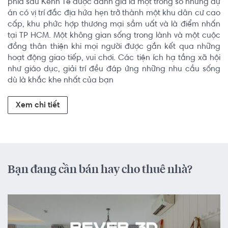
phía sau Kênh Tẻ được đánh giá là một trong số những dự 
án có vị trí đắc địa hứa hẹn trở thành một khu dân cư cao 
cấp, khu phức hợp thương mại sầm uất và là điểm nhấn 
tại TP HCM. Một không gian sống trong lành và một cuộc 
đồng thân thiện khi mọi người được gắn kết qua những 
hoạt động giao tiếp, vui chơi. Các tiện ích hạ tầng xã hội 
như giáo dục, giải trí đều đáp ứng những nhu cầu sống 
dù là khắc khe nhất của bạn
Xem chi tiết
Bạn đang cần bán hay cho thuê nhà?