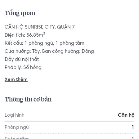
Tổng quan
CĂN HỘ SUNRISE CITY, QUẬN 7

Diện tích: 56.85m²

Kết cấu: 1 phòng ngủ, 1 phòng tắm

Cửa hướng: Tây, Ban công hướng: Đông

Đầy đủ nội thất

Pháp lý: Sổ hồng

Xem thêm
Căn hộ có vị trí cách Trường Tiểu học Đoàn Thị Điểm 1.8 
km, cách Trường Tiểu học Vĩnh Hội 1.4 km... Tọa lạc tại vị 
Thông tin cơ bản
trí thuận tiện di chuyển với đầy đủ các tiện ích về y tế, giáo 
dục và giải trí xung quanh như: Nha Khoa Kim - Nguyễn 
Loại hình
Căn hộ
Thị Thập, Bệnh viện Đa khoa Tân Hưng...
Phòng ngủ
1