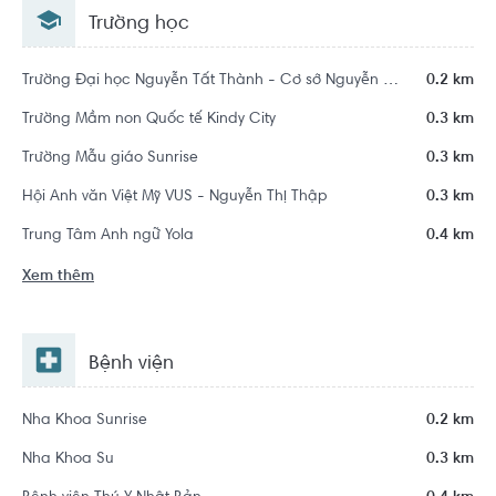
Trường học
Khu dân cư Him Lam Tân Hưng
Trường Đại học Nguyễn Tất Thành - Cơ sở Nguyễn Hữu Thọ
0.2 km
Trường Mầm non Quốc tế Kindy City
0.3 km
Trường Mẫu giáo Sunrise
0.3 km
Hội Anh văn Việt Mỹ VUS - Nguyễn Thị Thập
0.3 km
Trung Tâm Anh ngữ Yola
0.4 km
Xem thêm
Bệnh viện
Nha Khoa Sunrise
0.2 km
Nha Khoa Su
0.3 km