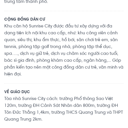
trung tâm thành phố.
CỘNG ĐỒNG DÂN CƯ
Khu căn hộ Sunrise City được đầu tư xây dựng với đa
dạng tiện ích nội khu cao cấp, như: khu công viên cảnh
quan, siêu thị, khu ẩm thực, hồ bơi, sân chơi trẻ em, sân
tennis, phòng tập golf trong nhà, phòng tập thể dục,
spa…., dịch vụ giữ trẻ, dịch vụ chăm sóc người cao tuổi,
bác sĩ gia đình, phòng khám cao cấp, ngân hàng,... Góp
phần kiến tạo nên một công đồng dân cư trẻ, văn minh và
hiện đại.
VỀ GIÁO DỤC
Tòa nhà Sunrise City cách: trường Phổ thông Sao Việt
120m, trường ĐH Cảnh Sát Nhân dân 800m, trường ĐH
Tôn Đức Thắng 1,4km, trường THCS Quang Trung và THPT
Quang Trung 2km.