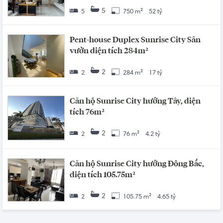
5
5
750 m²
52 tỷ
Pent-house Duplex Sunrise City Sân
vườn diện tích 284m²
2
2
284 m²
17 tỷ
Căn hộ Sunrise City hướng Tây, diện
tích 76m²
2
2
76 m²
4.2 tỷ
Căn hộ Sunrise City hướng Đông Bắc,
diện tích 105.75m²
2
2
105.75 m²
4.65 tỷ