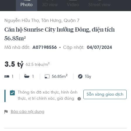
Photo
3D view
Video
Street view
Nguyễn Hữu Thọ
Tân Hưng
Quận 7
Căn hộ Sunrise City hướng Đông, diện tích
56.85m²
Mã nhà đất:
A07198556
Cập nhật:
04/07/2024
3.5 tỷ
62.5 triệu/m²
1
1
56.85m²
Tây
Thông tin đã xác thực, hình ảnh
Sẵn sàng giao dịch
thực, vị trí chính xác, giá đúng
Báo cáo nội dung