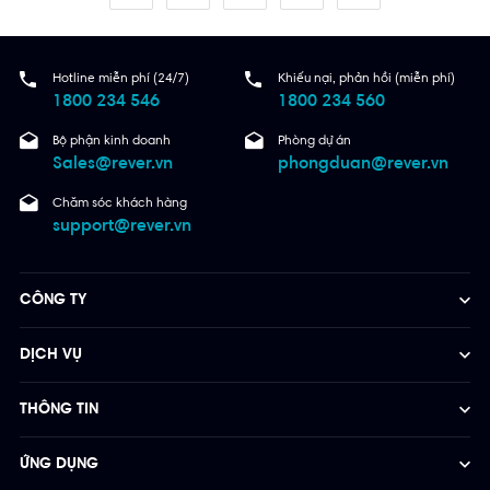
Hotline miễn phí (24/7)
Khiếu nại, phản hồi (miễn phí)
1800 234 546
1800 234 560
Bộ phận kinh doanh
Phòng dự án
Sales@rever.vn
phongduan@rever.vn
Chăm sóc khách hàng
support@rever.vn
CÔNG TY
DỊCH VỤ
THÔNG TIN
ỨNG DỤNG