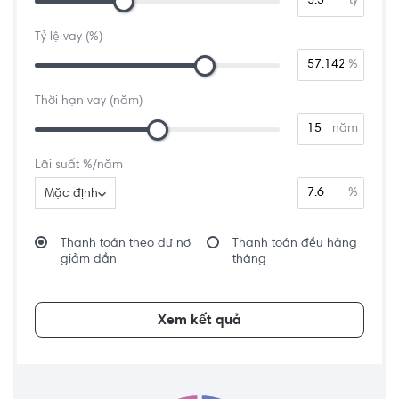
tỷ
Tỷ lệ vay (%)
%
Thời hạn vay (năm)
năm
Lãi suất %/năm
%
Mặc định
Thanh toán theo dư nợ
Thanh toán đều hàng
giảm dần
tháng
Xem kết quả