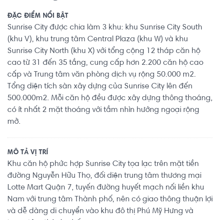
ĐẶC ĐIỂM NỔI BẬT
Sunrise City được chia làm 3 khu: khu Sunrise City South
(khu V), khu trung tâm Central Plaza (khu W) và khu
Sunrise City North (khu X) với tổng cộng 12 tháp căn hộ
cao từ 31 đến 35 tầng, cung cấp hơn 2.200 căn hộ cao
cấp và Trung tâm văn phòng dịch vụ rộng 50.000 m2.
Tổng diện tích sàn xây dựng của Sunrise City lên đến
500.000m2. Mỗi căn hộ đều được xây dựng thông thoáng,
có ít nhất 2 mặt thoáng với tầm nhìn hướng ngoại rộng
mở.
MÔ TẢ VỊ TRÍ
Khu căn hộ phức hợp Sunrise City tọa lạc trên mặt tiền
đường Nguyễn Hữu Thọ, đối diện trung tâm thương mại
Lotte Mart Quận 7, tuyến đường huyết mạch nối liền khu
Nam với trung tâm Thành phố, nên có giao thông thuận lợi
và dễ dàng di chuyển vào khu đô thị Phú Mỹ Hưng và