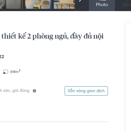
Photo
3D v
 thiết kế 2 phòng ngủ, đầy đủ nội
22
64m²
ính xác, giá đúng
Sẵn sàng giao dịch