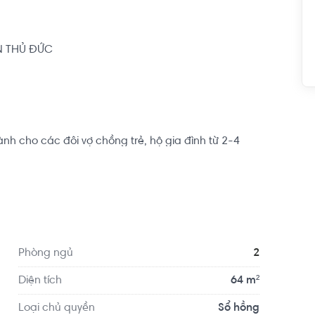
 THỦ ĐỨC 

h cho các đôi vợ chồng trẻ, hộ gia đình từ 2-4 
 tâm lập nghiệp nơi thành phố đông đúc này. 

iển, giao thông thuận lợi, hạ tầng hoàn chỉnh, cư dân 
tạo khu dân cư văn minh, hiện đại để khách hàng lựa 
Phòng ngủ
2
Diện tích
64 m²
Loại chủ quyền
Sổ hồng