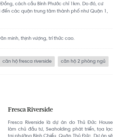
 Đồng, cách cầu Bình Phước chỉ 1km. Do đó, cư
i đến các quận trung tâm thành phố như Quận 1,
n minh, thịnh vượng, trí thức cao.
căn hộ fresca riverside
căn hộ 2 phòng ngủ
Fresca Riverside
Fresca Riverside là dự án do Thủ Đức House 
làm chủ đầu tư, Seaholding phát triển, tọa lạc 
tại phường Bình Chiểu, Quận Thủ Đức. Dự án sẽ 