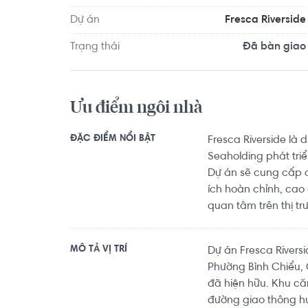
Dự án
Fresca Riverside
Trạng thái
Đã bàn giao
Ưu điểm ngôi nhà
ĐẶC ĐIỂM NỔI BẬT
Fresca Riverside là
Seaholding phát tri
Dự án sẽ cung cấp c
ích hoàn chỉnh, cao 
quan tâm trên thị t
MÔ TẢ VỊ TRÍ
Dự án Fresca Rivers
Phường Bình Chiểu, 
đã hiện hữu. Khu că
đường giao thông h