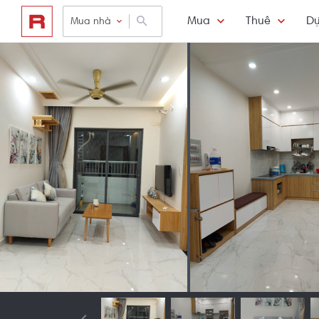
Mua
Thuê
Dự
Mua nhà