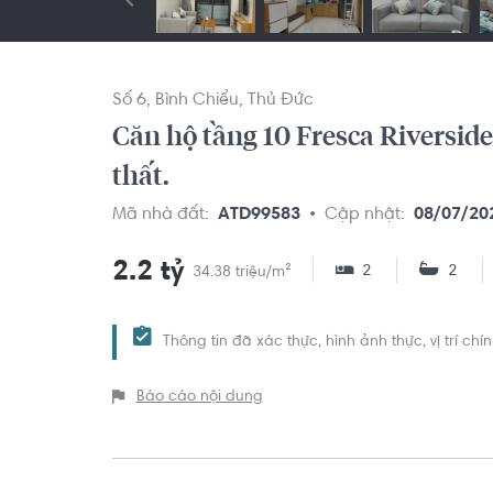
Số 6
Bình Chiểu
Thủ Đức
Căn hộ tầng 10 Fresca Riverside
thất.
Mã nhà đất:
ATD99583
Cập nhật:
08/07/20
2.2 tỷ
2
2
34.38 triệu/m²
Thông tin đã xác thực, hình ảnh thực, vị trí ch
Báo cáo nội dung