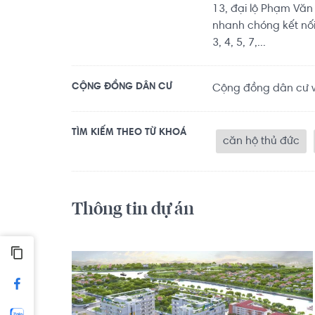
13, đại lộ Phạm Văn
nhanh chóng kết nố
3, 4, 5, 7,...
CỘNG ĐỒNG DÂN CƯ
Cộng đồng dân cư vă
TÌM KIẾM THEO TỪ KHOÁ
căn hộ thủ đức
Thông tin dự án