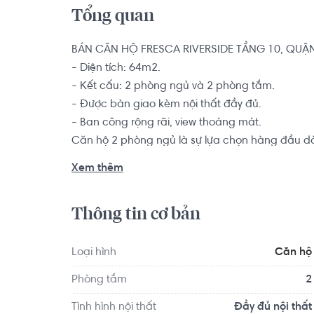
Tổng quan
BÁN CĂN HỘ FRESCA RIVERSIDE TẦNG 10, QUẬN
- Diện tích: 64m2.

- Kết cấu: 2 phòng ngủ và 2 phòng tắm. 

- Được bàn giao kèm nội thất đầy đủ.

- Ban công rộng rãi, view thoáng mát.

Căn hộ 2 phòng ngủ là sự lựa chọn hàng đầu dàn
thành viên muốn tìm kiếm một chốn an cư để yên
Xem thêm
Sở hữu vị trí đắc địa với nhiều tiềm năng phát tr
Thông tin cơ bản
nơi đây sẽ thừa hưởng các tiện ích hội tụ, kiến 
chọn làm nơi an cư hoặc đầu tư.
Loại hình
Căn hộ
Phòng tắm
2
Tình hình nội thất
Đầy đủ nội thất