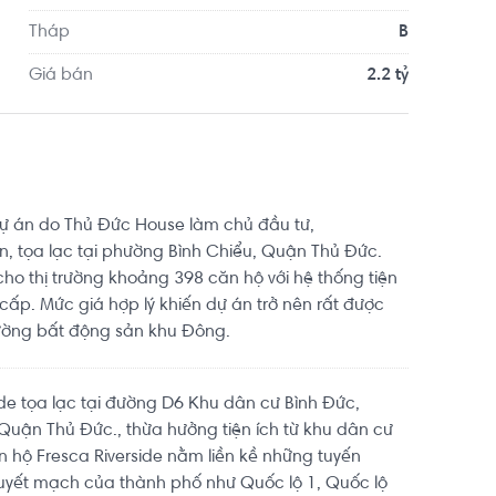
Tháp
B
Giá bán
2.2 tỷ
 dự án do Thủ Đức House làm chủ đầu tư,
ển, tọa lạc tại phường Bình Chiểu, Quận Thủ Đức.
ho thị trường khoảng 398 căn hộ với hệ thống tiện
cấp. Mức giá hợp lý khiến dự án trở nên rất được
rường bất động sản khu Đông.
ide tọa lạc tại đường D6 Khu dân cư Bình Đức,
Quận Thủ Đức., thừa hưởng tiện ích từ khu dân cư
n hộ Fresca Riverside nằm liền kề những tuyến
uyết mạch của thành phố như Quốc lộ 1, Quốc lộ