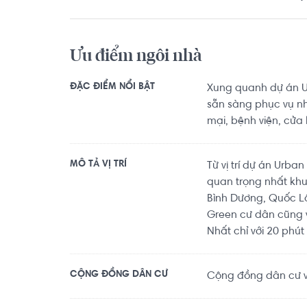
Ưu điểm ngôi nhà
ĐẶC ĐIỂM NỔI BẬT
Xung quanh dự án Ur
sẵn sàng phục vụ n
mại, bệnh viện, cửa 
MÔ TẢ VỊ TRÍ
Từ vị trí dự án Urba
quan trọng nhất kh
Bình Dương, Quốc Lộ
Green cư dân cũng v
Nhất chỉ với 20 phút 
CỘNG ĐỒNG DÂN CƯ
Cộng đồng dân cư văn