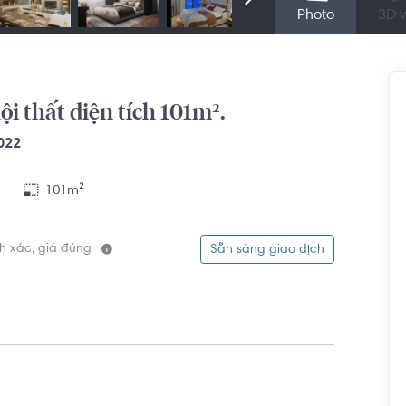
Photo
3D v
i thất diện tích 101m².
022
101m²
ính xác, giá đúng
Sẵn sàng giao dịch