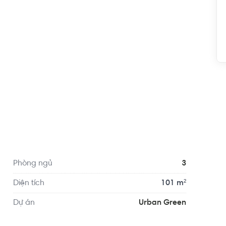
nối với các trục đại lộ quan trọng nhất khu Đông 
Dương, Quốc Lộ 1A, Quốc lộ 13,… Bên cạnh đó, từ 
ện di chuyển đến sân bay Tân Sơn Nhất chỉ với 20 
Phòng ngủ
3
Diện tích
101 m²
Dự án
Urban Green