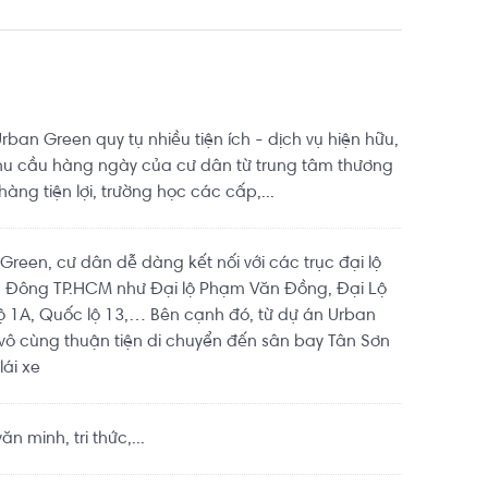
ban Green quy tụ nhiều tiện ích - dịch vụ hiện hữu,
hu cầu hàng ngày của cư dân từ trung tâm thương
hàng tiện lợi, trường học các cấp,...
n Green, cư dân dễ dàng kết nối với các trục đại lộ
u Đông TP.HCM như Đại lộ Phạm Văn Đồng, Đại Lộ
 1A, Quốc lộ 13,… Bên cạnh đó, từ dự án Urban
ô cùng thuận tiện di chuyển đến sân bay Tân Sơn
lái xe
 minh, tri thức,...