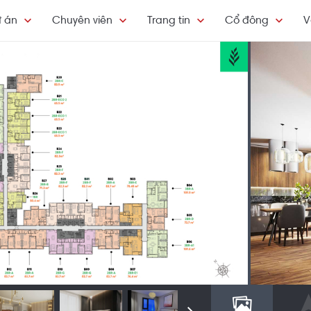
 án
Chuyên viên
Trang tin
Cổ đông
V