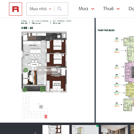
Mua
Thuê
Dự
Mua nhà