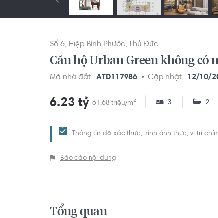
Số 6
Hiệp Bình Phước
Thủ Đức
Căn hộ Urban Green không có nộ
Mã nhà đất:
ATD117986
Cập nhật:
12/10/2
6.23 tỷ
3
2
61.68 triệu/m²
Thông tin đã xác thực, hình ảnh thực, vị trí ch
Báo cáo nội dung
Tổng quan