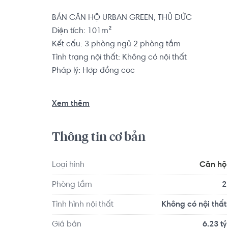
BÁN CĂN HỘ URBAN GREEN, THỦ ĐỨC

Diện tích: 101m²

Kết cấu: 3 phòng ngủ 2 phòng tắm

Tình trạng nội thất: Không có nội thất

Pháp lý: Hợp đồng cọc

Từ vị trí dự án Urban Green, cư dân dễ dàng kết 
Xem thêm
TP.HCM như Đại lộ Phạm Văn Đồng, Đại Lộ Bình 
dự án Urban Green cư dân cũng vô cùng thuận ti
Thông tin cơ bản
phút lái xe.
Loại hình
Căn hộ
Phòng tắm
2
Tình hình nội thất
Không có nội thất
Giá bán
6.23 tỷ