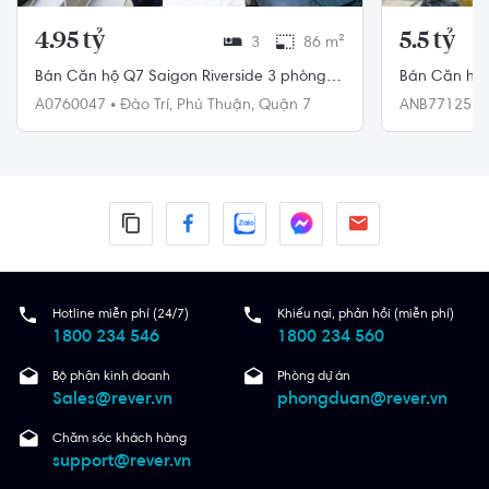
4.95 tỷ
5.5 tỷ
3
86 m²
Bán Căn hộ Q7 Saigon Riverside 3 phòng
Bán Căn hộ 
ngủ
A0760047
•
Đào Trí,
Phú Thuận,
Quận 7
ANB77125
•
Nhà Bè
Hotline miễn phí (24/7)
Khiếu nại, phản hồi (miễn phí)
1800 234 546
1800 234 560
Bộ phận kinh doanh
Phòng dự án
Sales@rever.vn
phongduan@rever.vn
Chăm sóc khách hàng
support@rever.vn