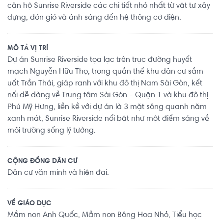
căn hộ Sunrise Riverside các chi tiết nhỏ nhất từ vật tư xây
dựng, đón gió và ánh sáng đến hệ thông cơ điện.
MÔ TẢ VỊ TRÍ
Dự án Sunrise Riverside tọa lạc trên trục đường huyết
mạch Nguyễn Hữu Thọ, trong quần thể khu dân cư sầm
uất Trần Thái, giáp ranh với khu đô thị Nam Sài Gòn, kết
nối dễ dàng về Trung tâm Sài Gòn - Quận 1 và khu đô thị
Phú Mỹ Hưng, liền kề với dự án là 3 mặt sông quanh năm
xanh mát, Sunrise Riverside nổi bật như một điểm sáng về
môi trường sống lý tưởng.
CỘNG ĐỒNG DÂN CƯ
Dân cư văn minh và hiện đại.
VỀ GIÁO DỤC
Mầm non Anh Quốc, Mầm non Bông Hoa Nhỏ, Tiểu học