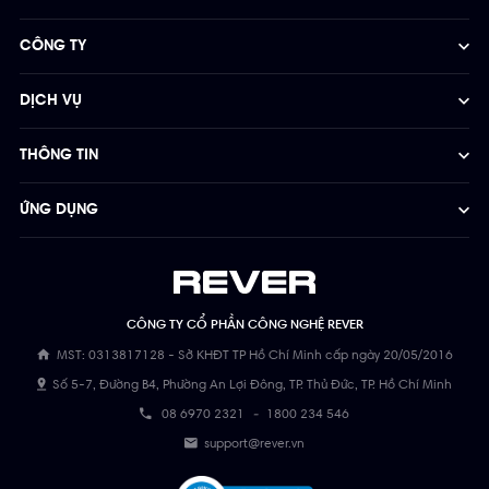
CÔNG TY
DỊCH VỤ
THÔNG TIN
ỨNG DỤNG
CÔNG TY CỔ PHẦN CÔNG NGHỆ REVER
MST: 0313817128 - Sở KHĐT TP Hồ Chí Minh cấp ngày 20/05/2016
Số 5-7, Đường B4, Phường An Lợi Đông, TP. Thủ Đức, TP. Hồ Chí Minh
08 6970 2321
-
1800 234 546
support@rever.vn