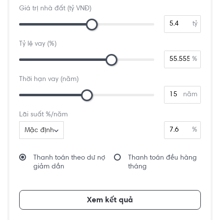
Giá trị nhà đất (tỷ VNĐ)
tỷ
Tỷ lệ vay (%)
%
Thời hạn vay (năm)
năm
Lãi suất %/năm
%
Mặc định
Thanh toán theo dư nợ
Thanh toán đều hàng
giảm dần
tháng
Xem kết quả