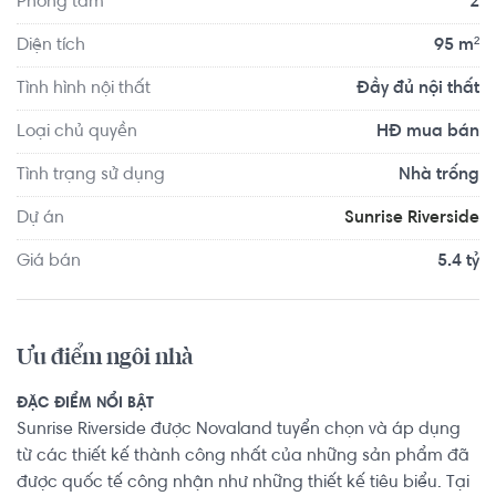
Phòng tắm
2
Căn hộ có vị trí cách Trường Mầm non Úc Châu khoảng 
Diện tích
95 m²
9.7km, cách Trường Mầm non Sakura Montessori Quận 2 
Tình hình nội thất
Đầy đủ nội thất
- TP HCM khoảng 8.8km. Di chuyển tới VShape Fitness & 
Yoga Center Quận 2 khoảng 9.8km, F5 Gym And Fitness 
Loại chủ quyền
HĐ mua bán
Center khoảng 9.0km. Tọa lạc tại vị trí thuận tiện di 
Tình trạng sử dụng
Nhà trống
chuyển với đầy đủ các tiện ích về y tế, giáo dục và giải trí.
Dự án
Sunrise Riverside
Giá bán
5.4 tỷ
Ưu điểm ngôi nhà
ĐẶC ĐIỂM NỔI BẬT
Sunrise Riverside được Novaland tuyển chọn và áp dụng
từ các thiết kế thành công nhất của những sản phẩm đã
được quốc tế công nhận như những thiết kế tiêu biểu. Tại