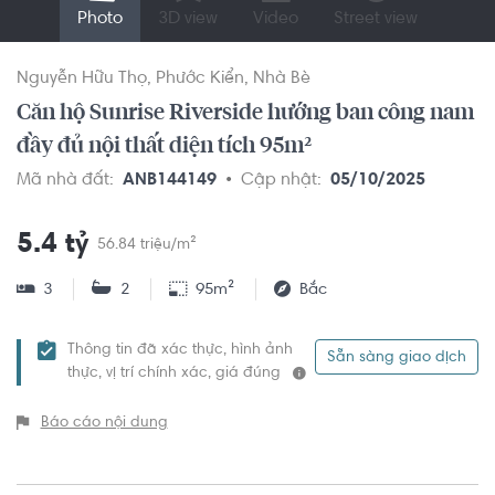
Photo
3D view
Video
Street view
Nguyễn Hữu Thọ
Phước Kiển
Nhà Bè
Căn hộ Sunrise Riverside hướng ban công nam
đầy đủ nội thất diện tích 95m²
Mã nhà đất:
ANB144149
Cập nhật:
05/10/2025
5.4 tỷ
56.84 triệu/m²
3
2
95m²
Bắc
Thông tin đã xác thực, hình ảnh
Sẵn sàng giao dịch
thực, vị trí chính xác, giá đúng
Báo cáo nội dung