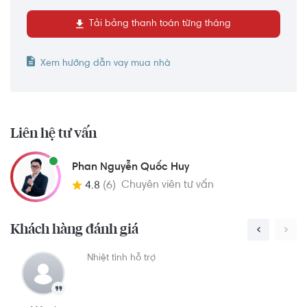
Tải bảng thanh toán từng tháng
Xem hướng dẫn vay mua nhà
Liên hệ tư vấn
Phan Nguyễn Quốc Huy
Chuyên viên tư vấn
4.8
(6)
Khách hàng đánh giá
Nhân viên Quốc Huy rất nhiệt tình và tư vấn sản
N
phẩm trung thực hợp với quy tài chính của
khách hàng