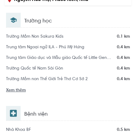
Bè, Hồ Chí Minh
Trường học
Trường Mầm Non Sakura Kids
0.1 km
Trung tâm Ngoại ngữ ILA - Phú Mỹ Hưng
0.4 km
Trung tâm Giáo dục và Mẫu giáo Quốc tế Little Genius
0.4 km
Trường Quốc tế Nam Sài Gòn
0.4 km
Trường Mầm non Thế Giới Trẻ Thơ Cơ Sở 2
0.4 km
Xem thêm
Bệnh viện
Nhà Khoa BF
0.5 km