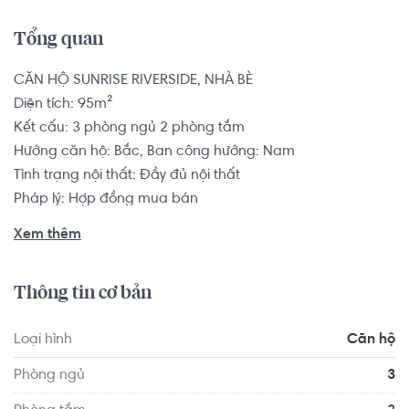
Tổng quan
CĂN HỘ SUNRISE RIVERSIDE, NHÀ BÈ

Diện tích: 95m²

Kết cấu: 3 phòng ngủ 2 phòng tắm

Hướng căn hộ: Bắc, Ban công hướng: Nam

Tình trạng nội thất: Đầy đủ nội thất

Pháp lý: Hợp đồng mua bán

Xem thêm
Dự án Sunrise Riverside tọa lạc trên trục đường huyết 
mạch Nguyễn Hữu Thọ, trong quần thể khu dân cư sầm 
Thông tin cơ bản
uất Trần Thái, giáp ranh với khu đô thị Nam Sài Gòn, kết 
nối dễ dàng về Trung tâm Sài Gòn - Quận 1 và khu đô thị 
Loại hình
Căn hộ
Phú Mỹ Hưng, liền kề với dự án là 3 mặt sông quanh năm 
xanh mát, Sunrise Riverside nổi bật như một điểm sáng về 
Phòng ngủ
3
môi trường sống lý tưởng.
