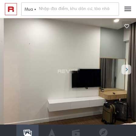
Mua •