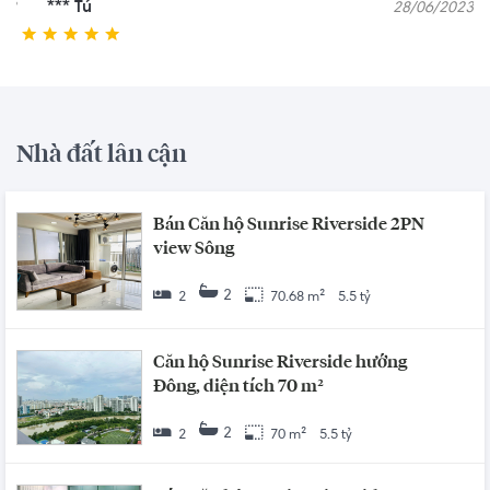
*** Tú
07/11/2023
Nhà đất lân cận
Bán Căn hộ Sunrise Riverside 2PN
view Sông
2
2
70.68 m²
5.5 tỷ
Căn hộ Sunrise Riverside hướng
Đông, diện tích 70 m²
2
2
70 m²
5.5 tỷ