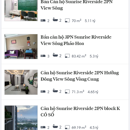
Bán Căn hộ Sunrise Riverside 2PN
View Sông
2
2
70 m²
5.11 tỷ
Bán căn hộ 3PN Sunrise Riverside
View Sông Pháo Hoa
2
3
83.42 m²
5.3 tỷ
Căn hộ Sunrise Riverside 2PN Hướng
Đông View Sông Vòng Cung
2
2
71.3 m²
4.65 tỷ
Căn hộ Sunrise Riverside 2PN block K
CÓ SỔ
2
2
69.19 m²
4.5 tỷ