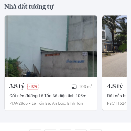
Nhà đất tương tự
3.8 tỷ
4.8 tỷ
-10%
103 m²
Đất nền đường Lê Tấn Bê diện tích 103m2,
Đất nền hướ
khu dân cư sầm uất.
100m2 rộng 
PTA92865
•
Lê Tấn Bê,
An Lạc,
Bình Tân
PBC115242