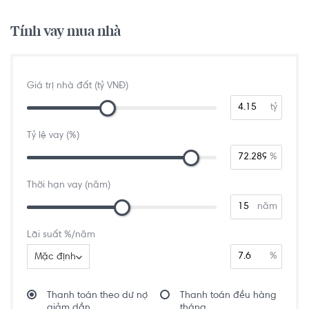
Tính vay mua nhà
Giá trị nhà đất (tỷ VNĐ)
tỷ
Tỷ lệ vay (%)
%
Thời hạn vay (năm)
năm
Lãi suất %/năm
%
Mặc định
Thanh toán theo dư nợ
Thanh toán đều hàng
giảm dần
tháng