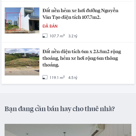
Đất nền hẻm xe hơi đường Nguyễn
Văn Tạo diện tích 107.7m2.
ĐÃ BÁN
107.7 m²
3.2 tỷ
Đất nền diện tích 6m x 23.8m2 rộng
thoáng, hẻm xe hơi rộng 6m thông
thoáng.
119.1 m²
4.5 tỷ
Bạn đang cần bán hay cho thuê nhà?