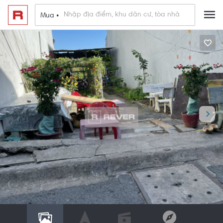
Mua •