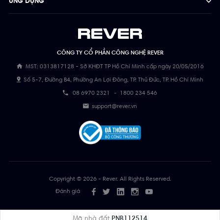
ỨNG DỤNG
CÔNG TY CỔ PHẦN CÔNG NGHỆ REVER
MST: 0313817128 - Sở KHĐT TP Hồ Chí Minh cấp ngày 20/05/2016
Số 5-7, Đường B4, Phường An Lợi Đông, TP. Thủ Đức, TP. Hồ Chí Minh
08 6970 2321
-
1800 234 546
support@rever.vn
Copyright © 2026 - Rever. All Rights Reserved.
Đánh giá
Mã nhà đất
PNB112514