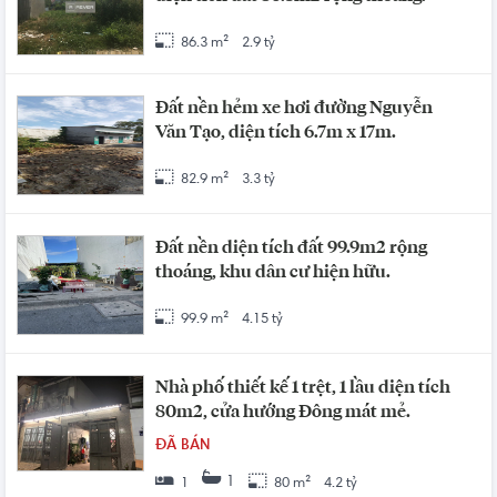
86.3 m²
2.9 tỷ
Đất nền hẻm xe hơi đường Nguyễn
Văn Tạo, diện tích 6.7m x 17m.
82.9 m²
3.3 tỷ
Đất nền diện tích đất 99.9m2 rộng
thoáng, khu dân cư hiện hữu.
99.9 m²
4.15 tỷ
Nhà phố thiết kế 1 trệt, 1 lầu diện tích
80m2, cửa hướng Đông mát mẻ.
ĐÃ BÁN
1
1
80 m²
4.2 tỷ