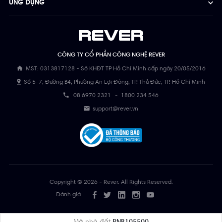
ỨNG DỤNG
CÔNG TY CỔ PHẦN CÔNG NGHỆ REVER
MST: 0313817128 - Sở KHĐT TP Hồ Chí Minh cấp ngày 20/05/2016
Số 5-7, Đường B4, Phường An Lợi Đông, TP. Thủ Đức, TP. Hồ Chí Minh
08 6970 2321
-
1800 234 546
support@rever.vn
Copyright © 2026 - Rever. All Rights Reserved.
Đánh giá