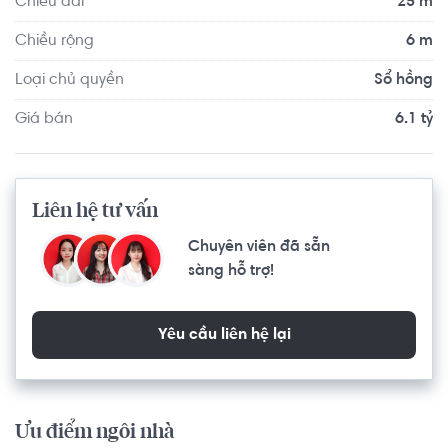
Chiều dài
25 m
xăng, bệnh viện, mang lại cuộc sống tiện nghi cho cá 
nhân và cả gia đình
Chiều rộng
6 m
Loại chủ quyền
Sổ hồng
Giá bán
6.1 tỷ
Liên hệ tư vấn
Chuyên viên đã sẵn
sàng hỗ trợ!
Yêu cầu liên hệ lại
Ưu điểm ngôi nhà