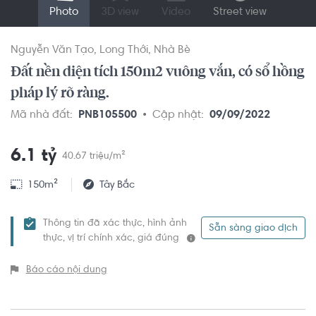
Photo
3D view
Video
Street view
Nguyễn Văn Tạo
Long Thới
Nhà Bè
Đất nền diện tích 150m2 vuông vắn, có sổ hồng
pháp lý rõ ràng.
Mã nhà đất:
PNB105500
Cập nhật:
09/09/2022
6.1 tỷ
40.67 triệu/m²
150m²
Tây Bắc
Thông tin đã xác thực, hình ảnh
Sẵn sàng giao dịch
thực, vị trí chính xác, giá đúng
Báo cáo nội dung