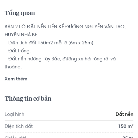
Tổng quan
BÁN 2 LÔ ĐẤT NỀN LIỀN KỀ ĐƯỜNG NGUYỄN VĂN TẠO, 
HUYỆN NHÀ BÈ

- Diện tích đất 150m2 mỗi lô (6m x 25m).

- Đất trống.

- Đất nền hướng Tây Bắc, đường xe hơi rộng rãi và 
thoáng.

Đất có 2 sổ hồng riêng biệt và chính chủ, pháp lý minh 
Xem thêm
bạch rõ ràng bàn giao ngay trong ngày.

Thông tin cơ bản
Vị trí đất gần đường Nguyễn Văn Tạo, nằm tại huyện Nhà 
Bè, gần bệnh viện huyện Nhà Bè, cách chợ Tạm Phước 
Loại hình
Đất nền
Kiển hơn 700m, di chuyển vào trung tâm Quận 7 mất 15 
phút xe máy. Khu vực xung quanh có nhiều tiện ích như: 
Diện tích đất
150 m²
chợ, các hàng quán ăn uống, cafe, cửa hàng tiện lợi, cây 