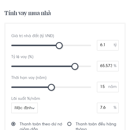
Tính vay mua nhà
Giá trị nhà đất (tỷ VNĐ)
tỷ
Tỷ lệ vay (%)
%
Thời hạn vay (năm)
năm
Lãi suất %/năm
%
Mặc định
Thanh toán theo dư nợ
Thanh toán đều hàng
giảm dần
tháng