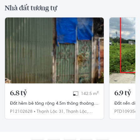
Nhà đất tương tự
6.8 tỷ
6.9 tỷ
142.5 m²
Đất hẻm bê tông rộng 4.5m thông thoáng,
Đất nền diệ
diện tích 7.5m x 19m rộng thoáng.
Nam, khu dâ
P12102628
•
Thạnh Lộc 31,
Thạnh Lộc,
PTD109356
Quận 12
Đức