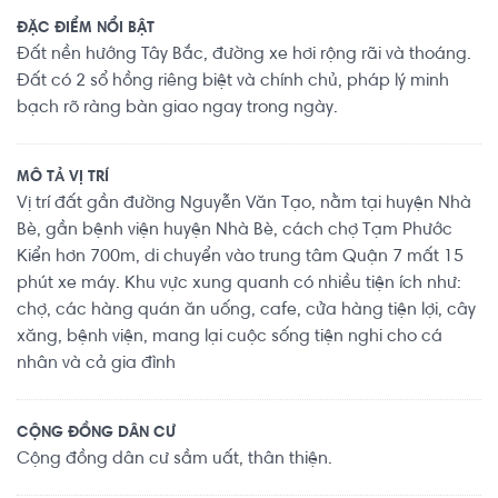
ĐẶC ĐIỂM NỔI BẬT
Đất nền hướng Tây Bắc, đường xe hơi rộng rãi và thoáng.
Đất có 2 sổ hồng riêng biệt và chính chủ, pháp lý minh
bạch rõ ràng bàn giao ngay trong ngày.
MÔ TẢ VỊ TRÍ
Vị trí đất gần đường Nguyễn Văn Tạo, nằm tại huyện Nhà
Bè, gần bệnh viện huyện Nhà Bè, cách chợ Tạm Phước
Kiển hơn 700m, di chuyển vào trung tâm Quận 7 mất 15
phút xe máy. Khu vực xung quanh có nhiều tiện ích như:
chợ, các hàng quán ăn uống, cafe, cửa hàng tiện lợi, cây
xăng, bệnh viện, mang lại cuộc sống tiện nghi cho cá
nhân và cả gia đình
CỘNG ĐỒNG DÂN CƯ
Cộng đồng dân cư sầm uất, thân thiện.