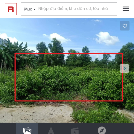
Mua •