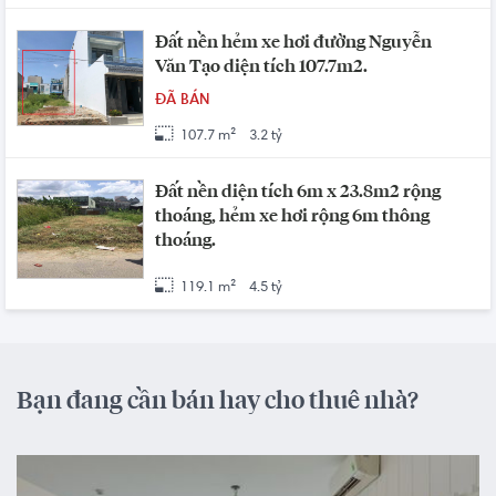
Đất nền hẻm xe hơi đường Nguyễn
Văn Tạo diện tích 107.7m2.
ĐÃ BÁN
107.7 m²
3.2 tỷ
Đất nền diện tích 6m x 23.8m2 rộng
thoáng, hẻm xe hơi rộng 6m thông
thoáng.
119.1 m²
4.5 tỷ
Bạn đang cần bán hay cho thuê nhà?