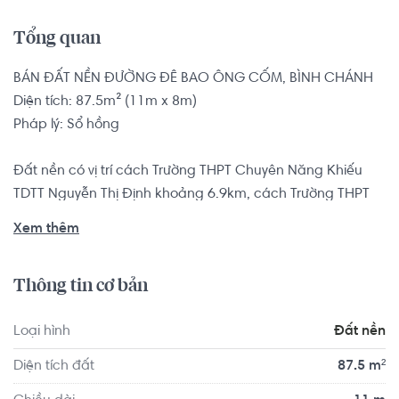
Tổng quan
BÁN ĐẤT NỀN ĐƯỜNG ĐÊ BAO ÔNG CỐM, BÌNH CHÁNH

Diện tích: 87.5m² (11m x 8m)

Pháp lý: Sổ hồng

Đất nền có vị trí cách Trường THPT Chuyên Năng Khiếu 
TDTT Nguyễn Thị Định khoảng 6.9km, cách Trường THPT 
Nguyễn Văn Linh khoảng 5.6km. Di chuyển tới California 
Xem thêm
Fitness & Yoga Viet Market khoảng 9.5km, The Moto Gym 
khoảng 9.4km. Tọa lạc tại vị trí thuận tiện di chuyển với 
Thông tin cơ bản
đầy đủ các tiện ích về y tế, giáo dục và giải trí.
Loại hình
Đất nền
Diện tích đất
87.5 m²