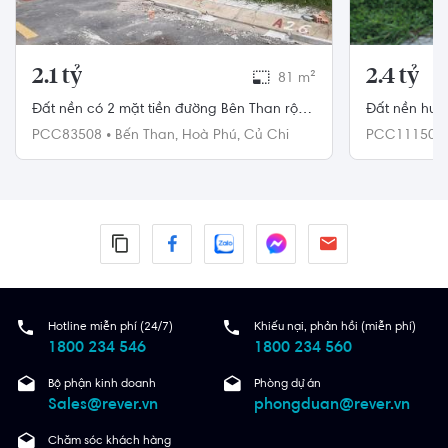
2.1 tỷ
2.4 tỷ
81 m²
Đất nền có 2 mặt tiền đường Bên Than rộng
Đất nền hướ
8m, diện tích 81m2.
có sổ hồng r
PCC83508
•
Bến Than,
Hoà Phú,
Củ Chi
PCC111500
Chi
Hotline miễn phí (24/7)
Khiếu nại, phản hồi (miễn phí)
1800 234 546
1800 234 560
Bộ phận kinh doanh
Phòng dự án
Sales@rever.vn
phongduan@rever.vn
Chăm sóc khách hàng