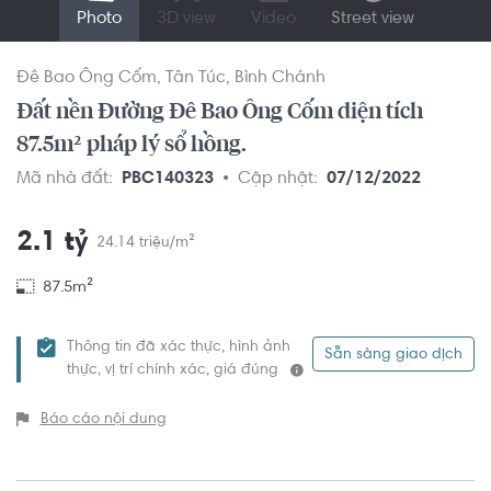
Photo
3D view
Video
Street view
Đê Bao Ông Cốm
Tân Túc
Bình Chánh
Đất nền Đường Đê Bao Ông Cốm diện tích
87.5m² pháp lý sổ hồng.
Mã nhà đất:
PBC140323
Cập nhật:
07/12/2022
2.1 tỷ
24.14 triệu/m²
87.5m²
Thông tin đã xác thực, hình ảnh
Sẵn sàng giao dịch
thực, vị trí chính xác, giá đúng
Báo cáo nội dung