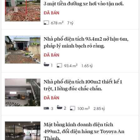
3 mặt tiền đường xe hơi vào tận nơi.
ĐÃ BÁN
678 m²
7 tỷ
Nhà phố diện tích 93.4m2 nở hậu 6m,
pháp lý minh bạch rõ ràng.
ĐÃ BÁN
1
93.4 m²
1.65 tỷ
Nhà phố diện tích 100m2 thiết kế 1
trệt, 1 lửng đúc chắc chắn.
ĐÃ BÁN
2
3
100 m²
2.85 tỷ
Mặt bằng kinh doanh diện tích
499m2, đối diện hãng xe Toyoya An
Thành.