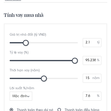
Tính vay mua nhà
Giá trị nhà đất (tỷ VNĐ)
tỷ
Tỷ lệ vay (%)
%
Thời hạn vay (năm)
năm
Lãi suất %/năm
%
Mặc định
Thanh toán theo dư nợ
Thanh toán đều hàng