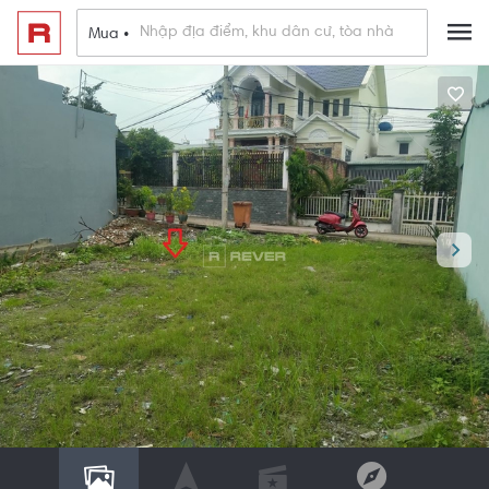
Mua •