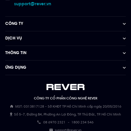
support@rever.vn
CÔNG TY
DỊCH VỤ
THÔNG TIN
ỨNG DỤNG
CÔNG TY CỔ PHẦN CÔNG NGHỆ REVER
MST: 0313817128 - Sở KHĐT TP Hồ Chí Minh cấp ngày 20/05/2016
Số 5-7, Đường B4, Phường An Lợi Đông, TP. Thủ Đức, TP. Hồ Chí Minh
08 6970 2321
-
1800 234 546
support@rever.vn