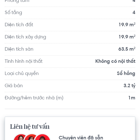
Phòng tắm
4
Giang 300m,...
Số tầng
4
Diện tích đất
19.9 m²
Diện tích xây dựng
19.9 m²
Diện tích sàn
63.5 m²
Tình hình nội thất
Không có nội thất
Loại chủ quyền
Sổ hồng
Giá bán
3.2 tỷ
Đường/hẻm trước nhà (m)
1m
Liên hệ tư vấn
Chuyên viên đã sẵn