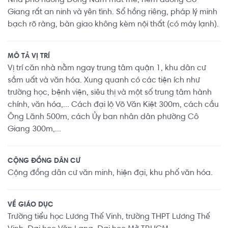
Nhà phố hướng Đông Nam mát mẻ, hẻm đường Cô
Giang rất an ninh và yên tĩnh. Sổ hồng riêng, pháp lý minh
bạch rõ ràng, bàn giao không kèm nội thất (có máy lạnh).
MÔ TẢ VỊ TRÍ
Vị trí căn nhà nằm ngay trung tâm quận 1, khu dân cư
sầm uất và văn hóa. Xung quanh có các tiện ích như
trường học, bệnh viện, siêu thị và một số trung tâm hành
chính, văn hóa,... Cách đại lộ Võ Văn Kiệt 300m, cách cầu
Ông Lãnh 500m, cách Ủy ban nhân dân phường Cô
Giang 300m,...
CỘNG ĐỒNG DÂN CƯ
Cộng đồng dân cư văn minh, hiện đại, khu phố văn hóa.
VỀ GIÁO DỤC
Trường tiểu học Lương Thế Vinh, trường THPT Lương Thế