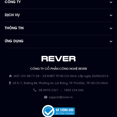
CÔNG TY
DỊCH VỤ
THÔNG TIN
ỨNG DỤNG
CÔNG TY CỔ PHẦN CÔNG NGHỆ REVER
MST: 0313817128 - Sở KHĐT TP Hồ Chí Minh cấp ngày 20/05/2016
Số 5-7, Đường B4, Phường An Lợi Đông, TP. Thủ Đức, TP. Hồ Chí Minh
08 6970 2321
-
1800 234 546
support@rever.vn