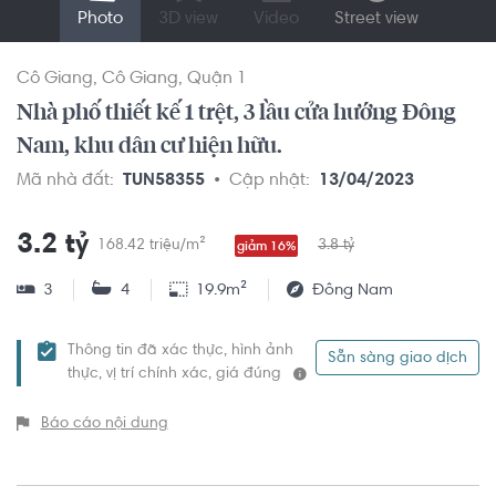
Photo
3D view
Video
Street view
Cô Giang
Cô Giang
Quận 1
Nhà phố thiết kế 1 trệt, 3 lầu cửa hướng Đông
Nam, khu dân cư hiện hữu.
Mã nhà đất:
TUN58355
Cập nhật:
13/04/2023
3.2 tỷ
168.42 triệu/m²
3.8 tỷ
giảm 16%
3
4
19.9m²
Đông Nam
Thông tin đã xác thực, hình ảnh
Sẵn sàng giao dịch
thực, vị trí chính xác, giá đúng
Báo cáo nội dung