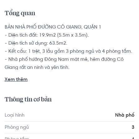
Tổng quan
BÁN NHÀ PHỐ ĐƯỜNG CÔ GIANG, QUẬN 1

- Diện tích đất: 19.9m2 (5.5m x 3.5m).

- Diện tích sử dụng: 63.5m2.

- Kết cấu: 1 trệt, 3 lầu gồm 3 phòng ngủ và 4 phòng tắm.

- Nhà phố hướng Đông Nam mát mẻ, hẻm đường Cô 
Giang rất an ninh và yên tĩnh.

Sổ hồng riêng, pháp lý minh bạch rõ ràng, bàn giao 
Xem thêm
không kèm nội thất (có máy lạnh).

Thông tin cơ bản
Vị trí căn nhà nằm ngay trung tâm quận 1, khu dân cư 
sầm uất và văn hóa. Xung quanh có các tiện ích như 
Loại hình
Nhà phố
trường học, bệnh viện, siêu thị và một số trung tâm hành 
chính, văn hóa,... Cách đại lộ Võ Văn Kiệt 300m, cách cầu 
Phòng ngủ
3
Ông Lãnh 500m, cách Ủy ban nhân dân phường Cô 