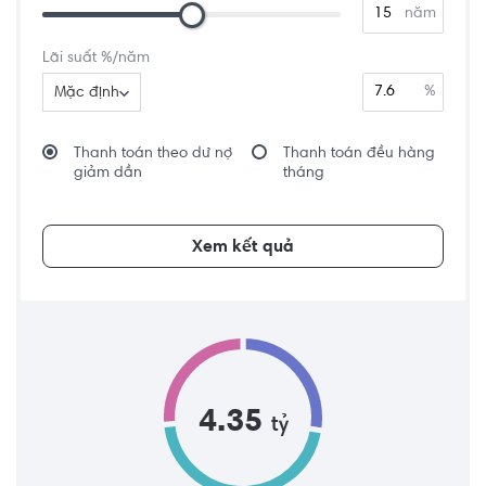
năm
Lãi suất %/năm
%
Mặc định
Thanh toán theo dư nợ
Thanh toán đều hàng
giảm dần
tháng
Xem kết quả
4.35
tỷ