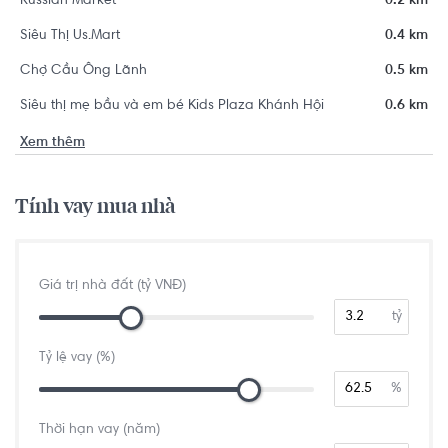
Russian Market
0.2 km
Siêu Thị Us.Mart
0.4 km
Chợ Cầu Ông Lãnh
0.5 km
Siêu thị mẹ bầu và em bé Kids Plaza Khánh Hội
0.6 km
Xem thêm
Tính vay mua nhà
Giá trị nhà đất (tỷ VNĐ)
tỷ
Tỷ lệ vay (%)
%
Thời hạn vay (năm)