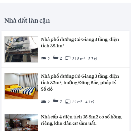
Nhà đất lân cận
Nhà phố đường Cô Giang 3 tầng, diện
tích 38.1m²
2
2
31.8 m²
5.7 tỷ
Nhà phố đường Cô Giang 3 tầng, diện
tích 32m², hướng Đông Bắc, pháp lý
Sổ đỏ
2
2
32 m²
4.7 tỷ
Nhà cấp 4 diện tích 35.8m2 có sổ hồng
riêng, khu dân cư sầm uất.