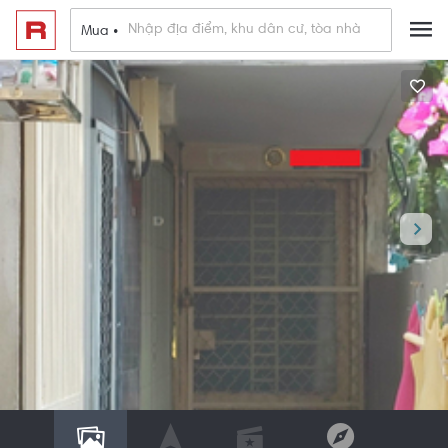
Mua •