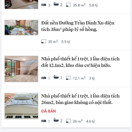
2
3
35.8 m²
5.8 tỷ
Đất nền Đường Trần Đình Xu diện
tích 35m² pháp lý sổ hồng.
35 m²
5.5 tỷ
Nhà phố thiết kế 1 trệt, 1 lầu diện tích
đất 12.1m2, khu dân cư hiện hữu.
1
1
12.1 m²
3 tỷ
Nhà phố thiết kế 1 trệt, 1 lầu diện tích
26m2, bàn giao không có nội thất.
ĐÃ BÁN
2
1
26 m²
4.6 tỷ