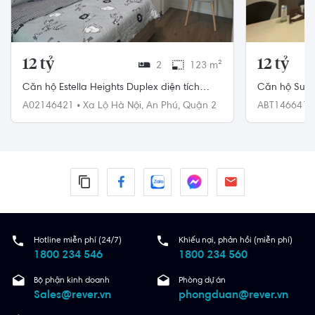
12 tỷ
12 tỷ
2
123 m²
Căn hộ Estella Heights Duplex diện tích
Căn hộ Sunwa
123m²
tích 106m²
A02146421
•
Xa Lộ Hà Nội,
An Phú,
Quận 2
ABT146641
Bình Thạnh
Hotline miễn phí (24/7)
Khiếu nại, phản hồi (miễn phí)
1800 234 546
1800 234 560
Bộ phận kinh doanh
Phòng dự án
Sales@rever.vn
phongduan@rever.vn