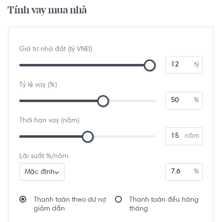
Tính vay mua nhà
Giá trị nhà đất (tỷ VNĐ)
tỷ
Tỷ lệ vay (%)
%
Thời hạn vay (năm)
năm
Lãi suất %/năm
%
Mặc định
Thanh toán theo dư nợ
Thanh toán đều hàng
giảm dần
tháng