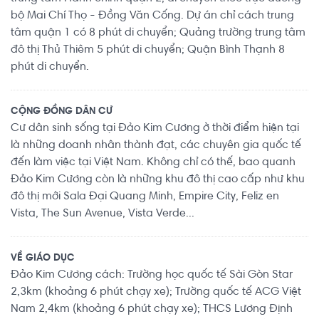
+ Phí quản lý: 23.1000/m² sử dụng.

bộ Mai Chí Thọ - Đồng Văn Cống. Dự án chỉ cách trung
+ Giữ xe máy: 200.000đ/xe.

tâm quận 1 có 8 phút di chuyển; Quảng trường trung tâm
+ Xe hơi: 1.850.000đ/xe. (Đảm bảo còn chỗ đậu oto)

đô thị Thủ Thiêm 5 phút di chuyển; Quận Bình Thạnh 8
phút di chuyển.
Anh/Chị vui lòng liên hệ: ☎️ 0768892255 Hoàng Hằng 
(Call, Zalo, Viber, WhatsApp, Sms) hỗ trợ tư vấn lựa chọn 
CỘNG ĐỒNG DÂN CƯ
căn hộ giá tốt và xem nhà 24/7.
Cư dân sinh sống tại Đảo Kim Cương ở thời điểm hiện tại
là những doanh nhân thành đạt, các chuyên gia quốc tế
đến làm việc tại Việt Nam. Không chỉ có thế, bao quanh
Đảo Kim Cương còn là những khu đô thị cao cấp như khu
đô thị mới Sala Đại Quang Minh, Empire City, Feliz en
Vista, The Sun Avenue, Vista Verde...
VỀ GIÁO DỤC
Đảo Kim Cương cách: Trường học quốc tế Sài Gòn Star
2,3km (khoảng 6 phút chạy xe); Trường quốc tế ACG Việt
Nam 2,4km (khoảng 6 phút chạy xe); THCS Lương Định