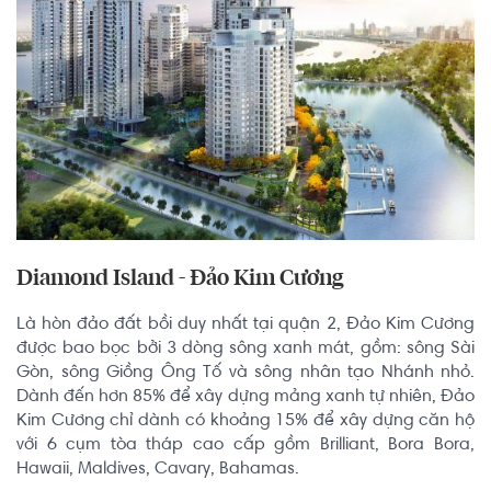
Diamond Island - Đảo Kim Cương
Là hòn đảo đất bồi duy nhất tại quận 2, Đảo Kim Cương 
được bao bọc bởi 3 dòng sông xanh mát, gồm: sông Sài 
Gòn, sông Giồng Ông Tố và sông nhân tạo Nhánh nhỏ. 
Dành đến hơn 85% để xây dựng mảng xanh tự nhiên, Đảo 
Kim Cương chỉ dành có khoảng 15% để xây dựng căn hộ 
với 6 cụm tòa tháp cao cấp gồm Brilliant, Bora Bora, 
Hawaii, Maldives, Cavary, Bahamas.