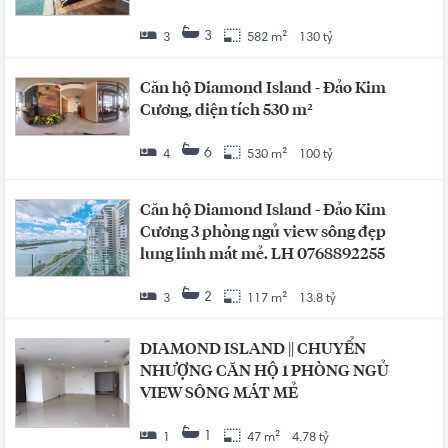
3
3
582 m²
130 tỷ
Căn hộ Diamond Island - Đảo Kim
Cương, diện tích 530 m²
6
4
530 m²
100 tỷ
Căn hộ Diamond Island - Đảo Kim
Cương 3 phòng ngủ view sông đẹp
lung linh mát mẻ. LH 0768892255
2
3
117 m²
13.8 tỷ
DIAMOND ISLAND || CHUYỂN
NHƯỢNG CĂN HỘ 1 PHÒNG NGỦ
VIEW SÔNG MÁT MẺ
1
1
47 m²
4.78 tỷ