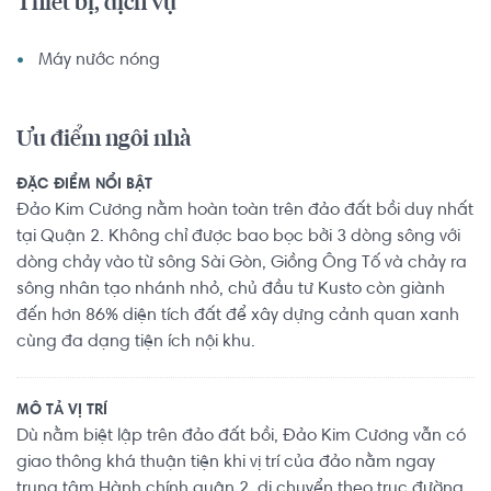
Thiết bị, dịch vụ
3/Căn hộ 3 phòng ngủ (117m²).

Máy nước nóng
- Tháp Bora Bora, 117m², full cơ bản, giá 30 triệu/tháng

- Tháp Bora Bora, 117m², full nội thất, giá từ 40 - 44 
triệu/tháng.

Ưu điểm ngôi nhà
- Tháp Bahamas, 117m², full nội thất, giá từ 40 - 48 
ĐẶC ĐIỂM NỔI BẬT
triệu/tháng.

Đảo Kim Cương nằm hoàn toàn trên đảo đất bồi duy nhất
- Tháp Maldives, 117, full nội thất, giá từ 40 triệu/tháng.

tại Quận 2. Không chỉ được bao bọc bởi 3 dòng sông với
dòng chảy vào từ sông Sài Gòn, Giồng Ông Tố và chảy ra
Vị trí 3 mặt giáp sông cực kỳ thoáng mát, khu dân cư cao 
sông nhân tạo nhánh nhỏ, chủ đầu tư Kusto còn giành
cấp, rất nhiều tiện ích nội khu như nhà hàng ăn uống, 
đến hơn 86% diện tích đất để xây dựng cảnh quan xanh
coffee, siêu thị Vinmart & Ministop, gym, yoga, hồ bơi, khu 
cùng đa dạng tiện ích nội khu.
vui chơi trẻ em, thuyền hải tặc, thư viện, BBQ, câu lạc bộ 
du thuyền...

MÔ TẢ VỊ TRÍ
Dù nằm biệt lập trên đảo đất bồi, Đảo Kim Cương vẫn có
* Bảng phí quản lý và phí đậu xe tại căn hộ Diamond 
giao thông khá thuận tiện khi vị trí của đảo nằm ngay
Island:

trung tâm Hành chính quận 2, di chuyển theo trục đường