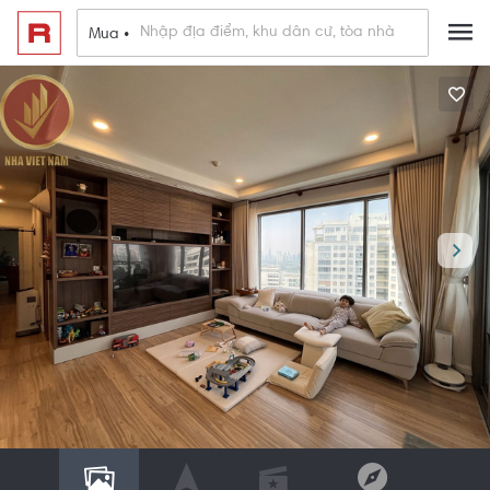
Mua •