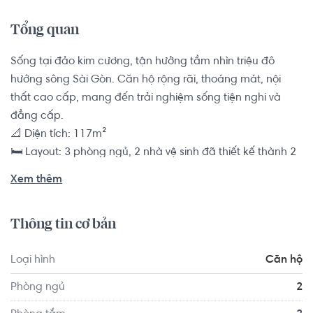
Tổng quan
Sống tại đảo kim cương, tận hưởng tầm nhìn triệu đô 
hướng sông Sài Gòn. Căn hộ rộng rãi, thoáng mát, nội 
thất cao cấp, mang đến trải nghiệm sống tiện nghi và 
đẳng cấp.

📐 Diện tích: 117m²

🛏 Layout: 3 phòng ngủ, 2 nhà vệ sinh đã thiết kế thành 2 
phòng ngủ, 2 vệ sinh

Xem thêm
🛋 Bàn giao: Nội thất

💰 Giá bán: 12 tỷ ( có thương lượng )

Thông tin cơ bản
========

View Translation:

Loại hình
Căn hộ
Live on Diamond Island and enjoy a million-dollar view of 
the Saigon River. A spacious, well-ventilated apartment 
Phòng ngủ
2
with high-end furnishings, offering a luxurious lifestyle.
