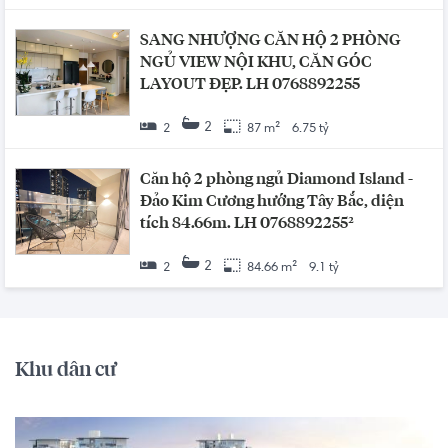
SANG NHƯỢNG CĂN HỘ 2 PHÒNG
NGỦ VIEW NỘI KHU, CĂN GÓC
LAYOUT ĐẸP. LH 0768892255
2
2
87 m²
6.75 tỷ
Căn hộ 2 phòng ngủ Diamond Island -
Đảo Kim Cương hướng Tây Bắc, diện
tích 84.66m. LH 0768892255²
2
2
84.66 m²
9.1 tỷ
Khu dân cư