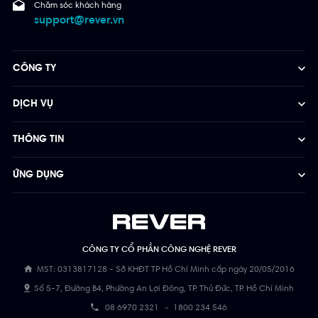
Chăm sóc khách hàng
support@rever.vn
CÔNG TY
DỊCH VỤ
THÔNG TIN
ỨNG DỤNG
CÔNG TY CỔ PHẦN CÔNG NGHỆ REVER
MST: 0313817128 - Sở KHĐT TP Hồ Chí Minh cấp ngày 20/05/2016
Số 5-7, Đường B4, Phường An Lợi Đông, TP. Thủ Đức, TP. Hồ Chí Minh
08 6970 2321
-
1800 234 546