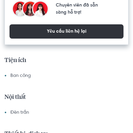
Chuyên viên đã sẵn
triệu/tháng.

sàng hỗ trợ!
- Tòa Bora Bora, 51m², full nội thất, view nội khu hồ bơi, giá 
từ 17 triệu/tháng.

- Tháp Hawaii, 56m², full nội thất, view nội khu hồ bơi, giá 
Yêu cầu liên hệ lại
từ 17,5 triệu/tháng.

2/Căn hộ 2 phòng ngủ (72m² - 96m²).

Tiện ích
- Tòa Bahamas, 89m², full nội thất, view nội khu hồ bơi, giá 
Ban công
24 - 32 triệu/tháng

- Tòa Bora Bora, 96m², full nội thất, view sông, giá 25 
triệu/tháng.

Nội thất
- Tòa Canary, 72m², full nội thất, view sông, giá 26 
triệu/tháng.

Đèn trần
- Tòa Hawall, 91m², full nội thất. view nội khu hồ bơi, giá 25 
triệu/tháng
