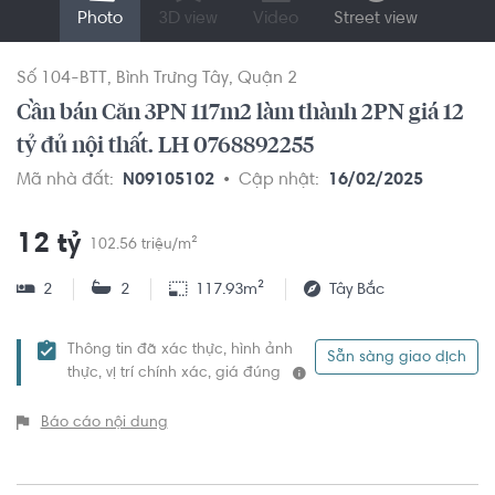
Photo
3D view
Video
Street view
Số 104-BTT
Bình Trưng Tây
Quận 2
Cần bán Căn 3PN 117m2 làm thành 2PN giá 12
tỷ đủ nội thất. LH 0768892255
Mã nhà đất:
N09105102
Cập nhật:
16/02/2025
12 tỷ
102.56 triệu/m²
2
2
117.93m²
Tây Bắc
Thông tin đã xác thực, hình ảnh
Sẵn sàng giao dịch
thực, vị trí chính xác, giá đúng
Báo cáo nội dung