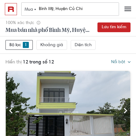
Mua •
100% xác thực
Lưu tìm kiếm
Mua bán nhà phố Bình Mỹ, Huyện Củ Chi
Khoảng giá
Diện tích
Bộ lọc
1
Hiển thị
12 trong số 12
Nổi bật