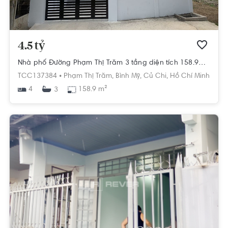
4.5 tỷ
Nhà phố Đường Phạm Thị Trăm 3 tầng diện tích 158.9m² hướng tây pháp lý sổ hồng.
TCC137384 •
Phạm Thị Trăm,
Bình Mỹ,
Củ Chi,
Hồ Chí Minh
4
158.9 m²
3