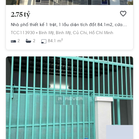
2.75 tỷ
Nhà phố thiết kế 1 trệt, 1 lầu diện tích đất 84.1m2, cửa hướng Đông Bắc.
TCC113930 •
Bình Mỹ,
Bình Mỹ,
Củ Chi,
Hồ Chí Minh
2
84.1 m²
2