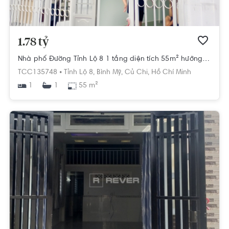
1.78 tỷ
Nhà phố Đường Tỉnh Lộ 8 1 tầng diện tích 55m² hướng tây pháp lý sổ hồng.
TCC135748 •
Tỉnh Lộ 8,
Bình Mỹ,
Củ Chi,
Hồ Chí Minh
1
55 m²
1