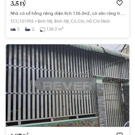
3.5 tỷ
Nhà có sổ hồng riêng diện tích 136.3m2, có sân rộng trồng cây và để xe hơi rộng rãi.
TCC101955 •
Bình Mỹ,
Bình Mỹ,
Củ Chi,
Hồ Chí Minh
3
136.3 m²
2