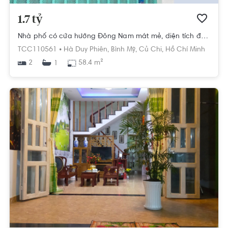
1.7 tỷ
Nhà phố có cửa hướng Đông Nam mát mẻ, diện tích đất 58.4m2 rộng thoáng.
TCC110561 •
Hà Duy Phiên,
Bình Mỹ,
Củ Chi,
Hồ Chí Minh
2
58.4 m²
1