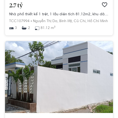
2.7 tỷ
Nhà phố thiết kế 1 trệt, 1 lầu diện tích 81.12m2, khu dân cư hiện hữu.
TCC107994 •
Nguyễn Thị Da,
Bình Mỹ,
Củ Chi,
Hồ Chí Minh
3
81.12 m²
2