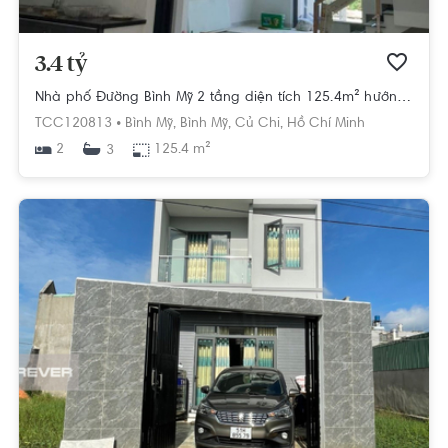
3.4 tỷ
Nhà phố Đường Bình Mỹ 2 tầng diện tích 125.4m² hướng đông bắc pháp lý sổ hồng
TCC120813 •
Bình Mỹ,
Bình Mỹ,
Củ Chi,
Hồ Chí Minh
2
125.4 m²
3