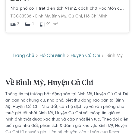
Nhà phố có 1 trệt diện tích 91m2, cách chợ Hóc Môn chỉ 1km.
TCC83536 •
Bình Mỹ,
Bình Mỹ,
Củ Chi,
Hồ Chí Minh
2
91 m²
1
Trang chủ
Hồ Chí Minh
Huyện Củ Chi
Bình Mỹ
Về Bình Mỹ, Huyện Củ Chi
Thông tin thị trường bất động sản tại Bình Mỹ, Huyện Củ Chi. Dự
án căn hộ chung cư, nhà phố, biệt thự đang rao bán tại Bình
Mỹ, Huyện Củ Chi. Nhà đất, căn hộ dịch vụ và văn phòng cho
thuê giá tốt nhất Bình Mỹ, Huyện Củ Chi với thông tin, giá và
hình ảnh thật được xác thực và cập nhật liên tục. Theo dõi diễn
biến giá nhà đất, phân tích & đánh giá khu vực Bình Mỹ, Huyện
Củ Chi từ chuyên gia. Liên hệ chuyên viên tư vấn của Rever