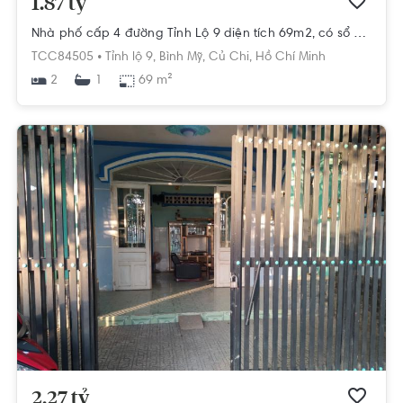
1.87 tỷ
Nhà phố cấp 4 đường Tỉnh Lộ 9 diện tích 69m2, có sổ hồng riêng.
TCC84505 •
Tỉnh lộ 9,
Bình Mỹ,
Củ Chi,
Hồ Chí Minh
2
69 m²
1
2.27 tỷ