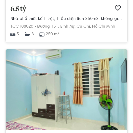
6.5 tỷ
Nhà phố thiết kế 1 trệt, 1 lầu diện tích 250m2, không gian rộng thoáng.
TCC108026 •
Đường 151,
Bình Mỹ,
Củ Chi,
Hồ Chí Minh
5
250 m²
3