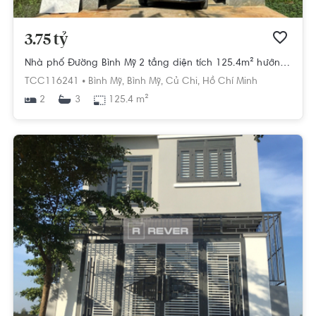
3.75 tỷ
Nhà phố Đường Bình Mỹ 2 tầng diện tích 125.4m² hướng : đông bắc pháp lý sổ hồng.
TCC116241 •
Bình Mỹ,
Bình Mỹ,
Củ Chi,
Hồ Chí Minh
2
125.4 m²
3