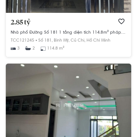
2.85 tỷ
Nhà phố Đường Số 181 1 tầng diện tích 114.8m² pháp lý sổ hồng
TCC121245 •
Số 181,
Bình Mỹ,
Củ Chi,
Hồ Chí Minh
3
114.8 m²
2