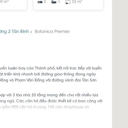
0 m²
2
32 m²
1
ờng 2 Tân Bình
Botanica Premier
ấn luyện bay của Thành phố, kết nối trực tiếp với tuyến
át triển khá nhanh bởi đường giao thông đang ngày
 Đằng và Phạm Văn Đồng với đường vành đai Tân Sơn
ợp với 3 tòa nhà 20 tầng mang đến cho rất nhiều lựa
hòng ngủ. Các căn hộ đều được thiết kế có ban công với
n gồm 909 căn hộ ở cùng 100 căn shophouse và
ng hiều tiện ích, bất động sản Tây Tp.HCM (gồm quận