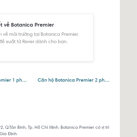
ớp doanh nhân, chuyên gia nước ngoài đến sinh sống,
ác nhau và chúng tôi cho là tin cậy. Tuy nhiên, dự án
ặc cơ quan chức năng nên sẽ có những thông tin chưa
ết về Botanica Premier
 hàng dự án chỉ xem đây là nguồn tham khảo.
n về môi trường tại Botanica Premier.
đề xuất từ Rever dành cho bạn.
Căn hộ Botanica Premier 1 phòng ngủ
Căn hộ Botanica Premier 2 phòng ngủ
.Tân Bình, Tp. Hồ Chí Minh. Botanica Premier có vị trí
Gia Định.