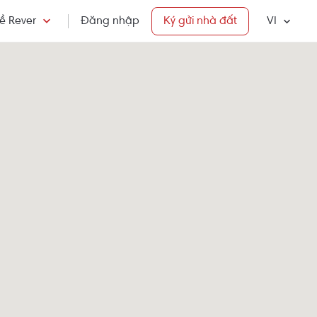
ề Rever
Đăng nhập
Ký gửi nhà đất
VI