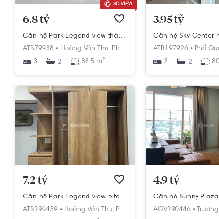
6.8 tỷ
3.95 tỷ
Căn hộ Park Legend view thành phố tuyệt đẹp, đầy đủ tiện ích.
ATB79938 •
Hoàng Văn Thụ,
Phường 2,
Tân Bình,
ATB197926 •
Hồ Chí Minh
Phổ Qu
3
88.5 m²
2
80
2
2
7.2 tỷ
4.9 tỷ
Căn hộ Park Legend view bitexco đẹp cần bán nhanh, diện tích 90m²
ATB190439 •
Hoàng Văn Thụ,
Phường 2,
Tân Bình,
AGV190446 •
Hồ Chí Minh
Trương