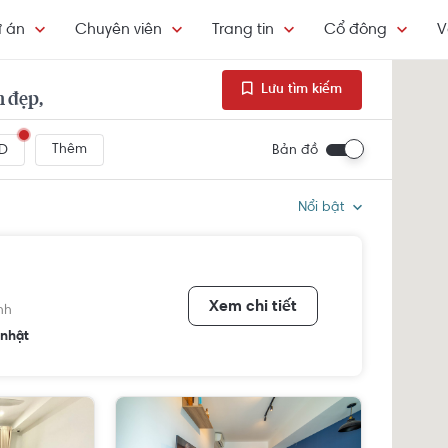
 án
Chuyên viên
Trang tin
Cổ đông
V
Lưu tìm kiếm
h đẹp,
Thêm
Bản đồ
D
Nổi bật
Xem chi tiết
nh
nhật