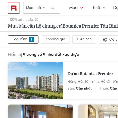
Mua
Thuê
Dự
Mua nhà
100% xác thực
Mua bán căn hộ chung cư Botanica Premier Tân Bìn
Loại hình
Khoảng giá
Diện tích
1
Có 3
Hiển thị
9 trong số 9
nhà đất xác thực
Dự án Botanica Premier
Hồng Hà,
Tân Bình,
Hồ Chí Mi
Bán:
Cập nhật
Thuê:
Cập 