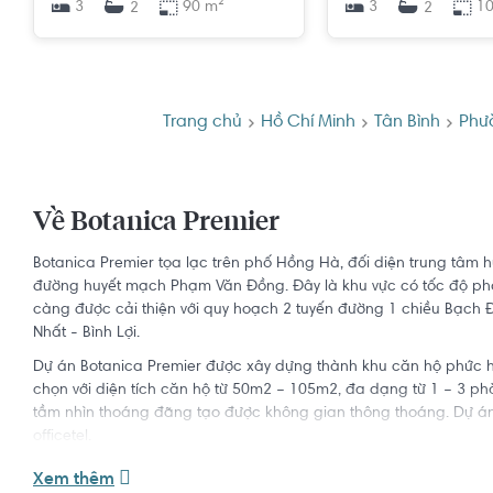
3
90 m²
3
10
2
2
Trang chủ
Hồ Chí Minh
Tân Bình
Phư
Về Botanica Premier
Botanica Premier tọa lạc trên phố Hồng Hà, đối diện trung tâm hu
đường huyết mạch Phạm Văn Đồng. Đây là khu vực có tốc độ ph
càng được cải thiện với quy hoạch 2 tuyến đường 1 chiều Bạch
Nhất - Bình Lợi.
Dự án Botanica Premier được xây dựng thành khu căn hộ phức h
chọn với diện tích căn hộ từ 50m2 – 105m2, đa dạng từ 1 – 3 p
tầm nhìn thoáng đãng tạo được không gian thông thoáng. Dự á
officetel.
Nhờ hệ thống hạ tầng bài bản và một không gian sống cộng hưở
Xem thêm