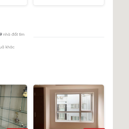
 9
nhà đất tìm
quả khác