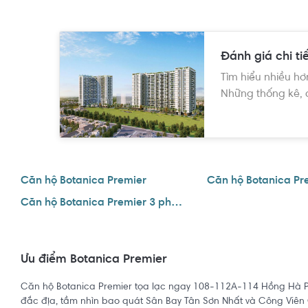
Tân Bình và Phú Nhuận) trở thành lựa chọn của đông đảo tấng l
đẩy hiệu suất cho thuê của căn hộ thuộc dự án lên 8 -12%/năm.
Lưu ý: Thông tin dự án này được Rever tổng hợp từ nhiều nguồn kh
có thể thay đổi nhiều thông tin qua thời gian do chủ đầu tư ho
Đánh giá chi ti
được thống nhất và cập nhật kịp thời. Vì vậy, bạn đọc và khách
Tìm hiểu nhiều hơ
Những thống kê, 
Căn hộ Botanica Premier
Căn hộ Botanica Premier 3 phòng ngủ
Ưu điểm Botanica Premier
Căn hộ Botanica Premier tọa lạc ngay 108-112A-114 Hồng Hà P2, Q
đắc địa, tầm nhìn bao quát Sân Bay Tân Sơn Nhất và Công Viên 