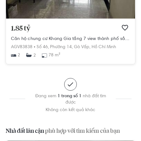
1.85 tỷ
Căn hộ chung cư Khang Gia tầng 7 view thành phố sầm uất.
AGV83838 •
Số 46,
Phường 14,
Gò Vấp,
Hồ Chí Minh
2
78 m²
2
Đang xem
1 trong số 1
nhà đất tìm
được
Không còn kết quả khác
Nhà đất lân cận
phù hợp với tìm kiếm của bạn