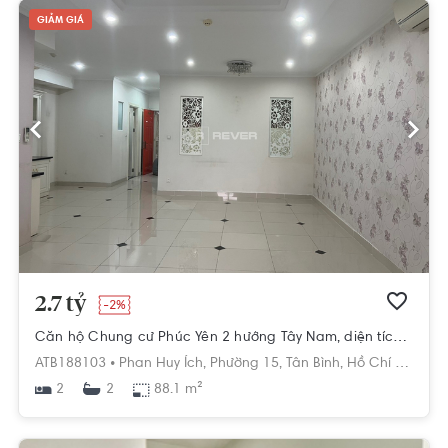
GIẢM GIÁ
2.7 tỷ
-2%
Căn hộ Chung cư Phúc Yên 2 hướng Tây Nam, diện tích 88.1m²
ATB188103 •
Phan Huy Ích,
Phường 15,
Tân Bình,
Hồ Chí Minh
2
88.1 m²
2