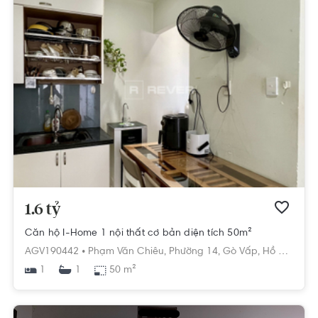
1.6 tỷ
Căn hộ I-Home 1 nội thất cơ bản diện tích 50m²
AGV190442 •
Phạm Văn Chiêu,
Phường 14,
Gò Vấp,
Hồ Chí Minh
1
50 m²
1