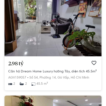
2.98 tỷ
Căn hộ Dream Home Luxury hướng Tây, diện tích 45.5m²
AGV159057 •
Số 54,
Phường 14,
Gò Vấp,
Hồ Chí Minh
2
45.5 m²
2