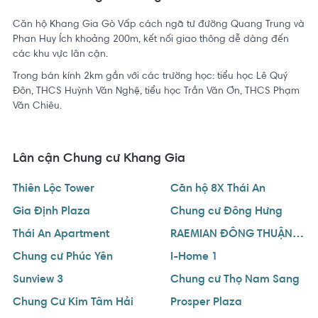
Căn hộ Khang Gia Gò Vấp cách ngã tư đường Quang Trung và
Phan Huy Ích khoảng 200m, kết nối giao thông dễ dàng đến
các khu vực lân cận.
Trong bán kính 2km gần với các trường học: tiểu học Lê Quý
Đôn, THCS Huỳnh Văn Nghệ, tiểu học Trần Văn Ơn, THCS Phạm
Văn Chiêu.
Lân cận Chung cư Khang Gia
Thiên Lộc Tower
Căn hộ 8X Thái An
Gia Định Plaza
Chung cư Đông Hưng
Thái An Apartment
RAEMIAN ĐÔNG THUẬN (An Sương I-Park)
Chung cư Phúc Yên
I-Home 1
Sunview 3
Chung cư Thọ Nam Sang
Chung Cư Kim Tâm Hải
Prosper Plaza