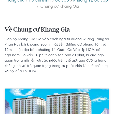
Trang chủ
Hồ Chí Minh
Gò Vấp
Phường 12 Gò Vấp
Chung cư Khang Gia
Về Chung cư Khang Gia
Căn hộ Khang Gia Gò Vấp cách ngã tư đường Quang Trung và
Phan Huy Ích khoảng 200m, mặt tiền đường dự phòng 16m và
12m, thuộc địa bàn phường 14, Quận Gò Vấp, Tp.HCM, cách
ngã năm Gò Vấp 10 phút, cách sân bay 20 phút, là cửa ngõ
quan trọng nối liền với các nước trên thế giới qua đường hàng
không, có vai trò quan trọng trong sự phát triển kinh tế chính trị,
xã hội của Tp.HCM.