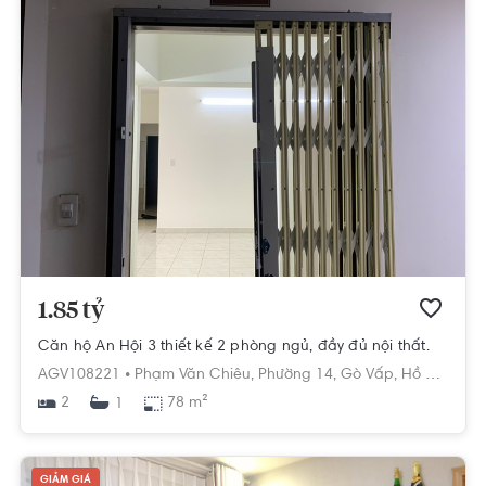
1.85 tỷ
Căn hộ An Hội 3 thiết kế 2 phòng ngủ, đầy đủ nội thất.
AGV108221 •
Phạm Văn Chiêu,
Phường 14,
Gò Vấp,
Hồ Chí Minh
2
78 m²
1
GIẢM GIÁ