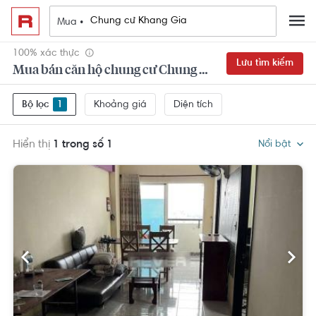
Mua •
100% xác thực
Lưu tìm kiếm
Mua bán căn hộ chung cư Chung cư Khang Gia Gò Vấp đẹp,
Khoảng giá
Diện tích
Bộ lọc
1
Hiển thị
1 trong số 1
Nổi bật