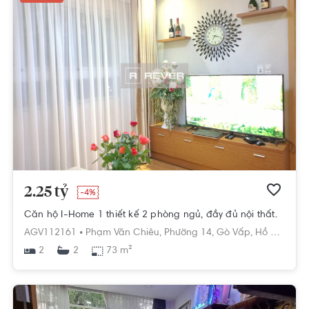
2.25 tỷ
-4%
Căn hộ I-Home 1 thiết kế 2 phòng ngủ, đầy đủ nội thất.
AGV112161 •
Phạm Văn Chiêu,
Phường 14,
Gò Vấp,
Hồ Chí Minh
2
73 m²
2