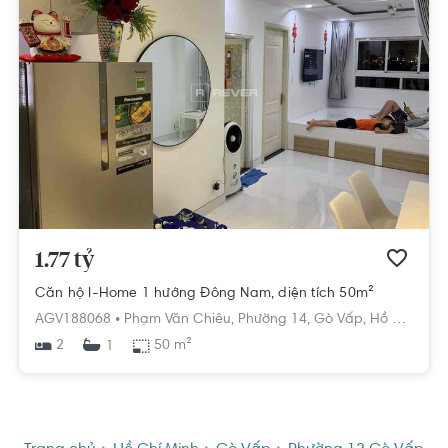
1.77 tỷ
Căn hộ I-Home 1 hướng Đông Nam, diện tích 50m²
AGV188068 •
Phạm Văn Chiêu,
Phường 14,
Gò Vấp,
Hồ Chí Minh
2
50 m²
1