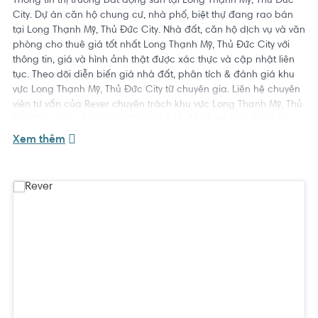
Thông tin thị trường bất động sản tại Long Thạnh Mỹ, Thủ Đức
City. Dự án căn hộ chung cư, nhà phố, biệt thự đang rao bán
tại Long Thạnh Mỹ, Thủ Đức City. Nhà đất, căn hộ dịch vụ và văn
phòng cho thuê giá tốt nhất Long Thạnh Mỹ, Thủ Đức City với
thông tin, giá và hình ảnh thật được xác thực và cập nhật liên
tục. Theo dõi diễn biến giá nhà đất, phân tích & đánh giá khu
vực Long Thạnh Mỹ, Thủ Đức City từ chuyên gia. Liên hệ chuyên
viên tư vấn của Rever chuyên trách khu vực Long Thạnh Mỹ, Thủ
Đức City qua số hotline
1800 234 546
để hỗ trợ bạn tìm được
ngôi nhà ưng ý với giá tốt nhất.
Xem thêm