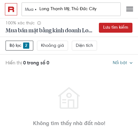
Mua •
100% xác thực
Lưu tìm kiếm
Mua bán mặt bằng kinh doanh Long Thạnh Mỹ, Thủ Đức City 6+ phòng ngủ
Khoảng giá
Diện tích
Bộ lọc
2
Hiển thị
0 trong số 0
Nổi bật
Không tìm thấy nhà đất nào!