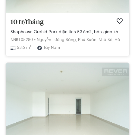
10 tr/tháng
Shophouse Orchid Park diện tích 53.6m2, bàn giao không nội thất.
NNB105280 •
Nguyễn Lương Bằng,
Phú Xuân,
Nhà Bè,
Hồ Chí Minh
53.6 m²
Tây Nam