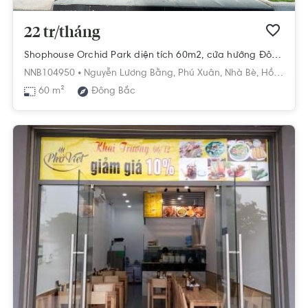
22 tr/tháng
Shophouse Orchid Park diện tích 60m2, cửa hướng Đông Bắc.
NNB104950 •
Nguyễn Lương Bằng,
Phú Xuân,
Nhà Bè,
Hồ Chí Minh
60 m²
Đông Bắc