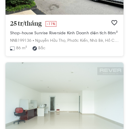
25 tr/tháng
-11%
Shop-house Sunrise Riverside Kinh Doanh diện tích 86m²
NNB199136 •
Nguyễn Hữu Thọ,
Phước Kiển,
Nhà Bè,
Hồ Chí Minh
86 m²
Bắc