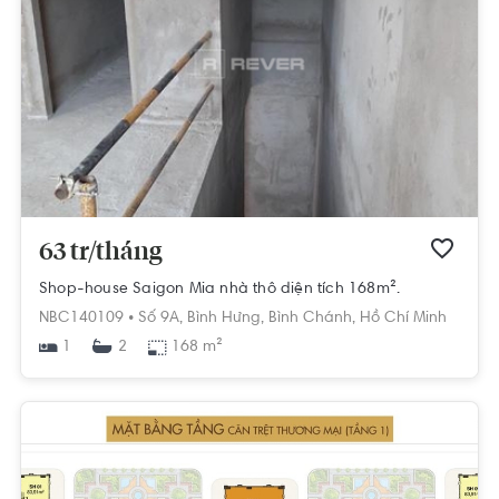
63 tr/tháng
Shop-house Saigon Mia nhà thô diện tích 168m².
NBC140109 •
Số 9A,
Bình Hưng,
Bình Chánh,
Hồ Chí Minh
1
168 m²
2