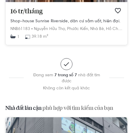
16 tr/tháng
Shop-house Sunrise Riverside, dân cư sầm uất, hiện đại.
NNB61183 •
Nguyễn Hữu Thọ,
Phước Kiển,
Nhà Bè,
Hồ Chí Minh
39.18 m²
1
Đang xem
7 trong số 7
nhà đất tìm
được
Không còn kết quả khác
Nhà đất lân cận
phù hợp với tìm kiếm của bạn