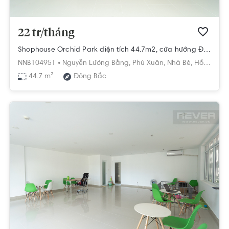
22 tr/tháng
Shophouse Orchid Park diện tích 44.7m2, cửa hướng Đông Bắc.
NNB104951 •
Nguyễn Lương Bằng,
Phú Xuân,
Nhà Bè,
Hồ Chí Minh
44.7 m²
Đông Bắc