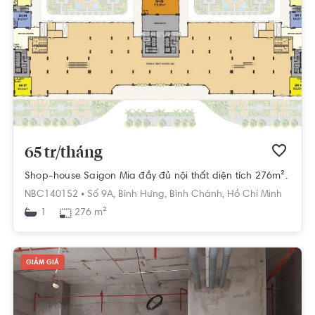
65 tr/tháng
Shop-house Saigon Mia đầy đủ nội thất diện tích 276m².
NBC140152 •
Số 9A,
Bình Hưng,
Bình Chánh,
Hồ Chí Minh
276 m²
1
GIẢM GIÁ