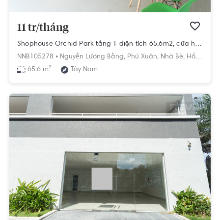
11 tr/tháng
Shophouse Orchid Park tầng 1 diện tích 65.6m2, cửa hướng Tây Nam.
NNB105278 •
Nguyễn Lương Bằng,
Phú Xuân,
Nhà Bè,
Hồ Chí Minh
65.6 m²
Tây Nam