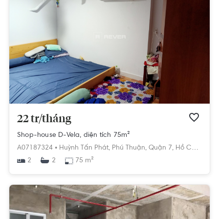
22 tr/tháng
Shop-house D-Vela, diện tích 75m²
A07187324 •
Huỳnh Tấn Phát,
Phú Thuận,
Quận 7,
Hồ Chí Minh
2
75 m²
2