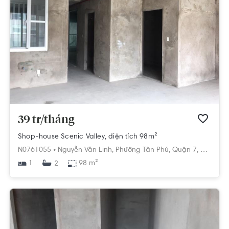
39 tr/tháng
Shop-house Scenic Valley, diện tích 98m²
N0761055 •
Nguyễn Văn Linh,
Phường Tân Phú,
Quận 7,
Hồ Chí 
1
98 m²
2