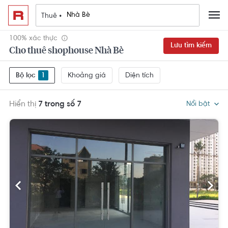
Thuê •
100% xác thực
Lưu tìm kiếm
Cho thuê shophouse Nhà Bè
Khoảng giá
Diện tích
Bộ lọc
1
Hiển thị
7 trong số 7
Nổi bật