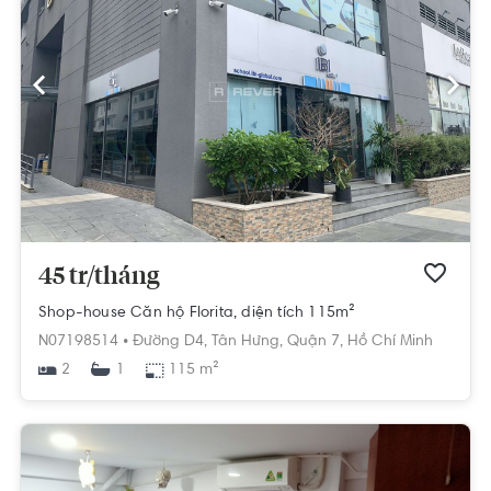
45 tr/tháng
Shop-house Căn hộ Florita, diện tích 115m²
N07198514 •
Đường D4,
Tân Hưng,
Quận 7,
Hồ Chí Minh
2
115 m²
1