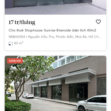
17 tr/tháng
Cho thuê Shophouse Sunrise Riverside diện tích 40m2
NNB60584 •
Nguyễn Hữu Thọ,
Phước Kiển,
Nhà Bè,
Hồ Chí Minh
40 m²
GIẢM GIÁ