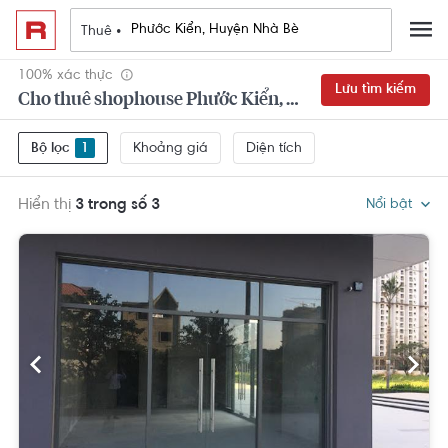
Thuê •
100% xác thực
Lưu tìm kiếm
Cho thuê shophouse Phước Kiển, Huyện Nhà Bè
Khoảng giá
Diện tích
Bộ lọc
1
Hiển thị
3 trong số 3
Nổi bật