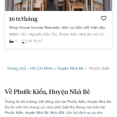
16 tr/tháng
Shop-house Sunrise Riverside, dân cư sầm uất, hiện đại.
NNB61183 •
Nguyễn Hữu Thọ,
Phước Kiển,
Nhà Bè,
Hồ Chí Minh
39.18 m²
1
Trang chủ
Hồ Chí Minh
Huyện Nhà Bè
Phước Kiển
Về Phước Kiển, Huyện Nhà Bè
Thông tin thị trường bất động sản tại Phước Kiển, Huyện Nhà Bè.
Dự án căn hộ chung cư, nhà phố, biệt thự đang rao bán tại
Phước Kiển, Huyện Nhà Bè. Nhà đất, căn hộ dịch vụ và văn