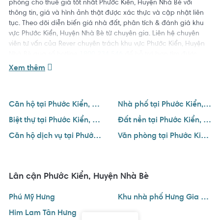
phòng cho thuê giá tốt nhất Phước Kiển, Huyện Nhà Bè với
thông tin, giá và hình ảnh thật được xác thực và cập nhật liên
tục. Theo dõi diễn biến giá nhà đất, phân tích & đánh giá khu
vực Phước Kiển, Huyện Nhà Bè từ chuyên gia. Liên hệ chuyên
viên tư vấn của Rever chuyên trách khu vực Phước Kiển, Huyện
Nhà Bè qua số hotline
1800 234 546
để hỗ trợ bạn tìm được
ngôi nhà ưng ý với giá tốt nhất.
Xem thêm
Căn hộ tại Phước Kiển, Huyện Nhà Bè
Nhà phố tại Phước Kiển, Huyện Nhà Bè
Biệt thự tại Phước Kiển, Huyện Nhà Bè
Đất nền tại Phước Kiển, Huyện Nhà Bè
Căn hộ dịch vụ tại Phước Kiển, Huyện Nhà Bè
Văn phòng tại Phước Kiển, Huyện Nhà Bè
Lân cận Phước Kiển, Huyện Nhà Bè
Phú Mỹ Hưng
Khu nhà phố Hưng Gia Quận 7
Him Lam Tân Hưng