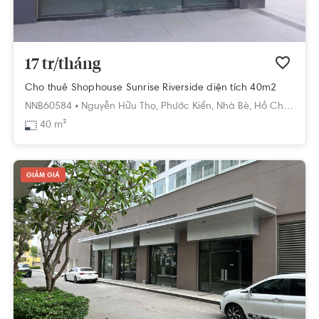
17 tr/tháng
Cho thuê Shophouse Sunrise Riverside diện tích 40m2
NNB60584 •
Nguyễn Hữu Thọ,
Phước Kiển,
Nhà Bè,
Hồ Chí Minh
40 m²
GIẢM GIÁ