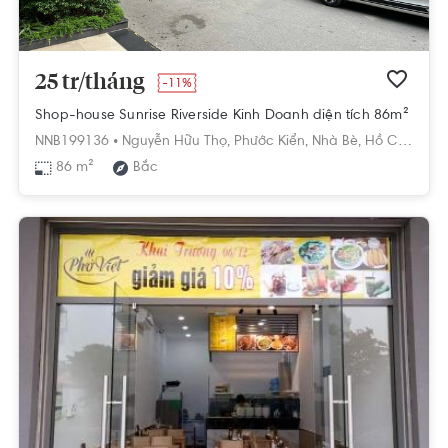
25 tr/tháng
-11%
Shop-house Sunrise Riverside Kinh Doanh diện tích 86m²
NNB199136 •
Nguyễn Hữu Thọ,
Phước Kiển,
Nhà Bè,
Hồ Chí Minh
86 m²
Bắc